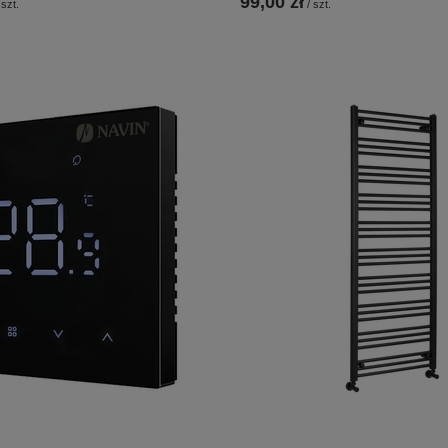
99,00 zł
szt.
/
szt.