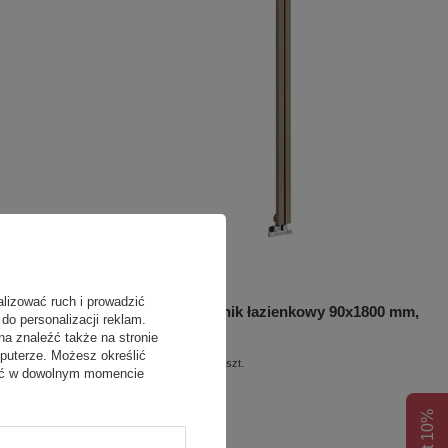
alizować ruch i prowadzić
 190x1800 mm,
LETIZIA grzejnik łazienkowy 90x1800 mm,
do personalizacji reklam.
piaskowiec
na znaleźć także na stronie
puterze. Możesz określić
1 161,10 zł
/
szt.
fać w dowolnym momencie