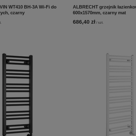
VIN WT410 BH-3A Wi-Fi do
ALBRECHT grzejnik łazienk
ych, czarny
600x1570mm, czarny mat
686,40 zł
t.
/
szt.