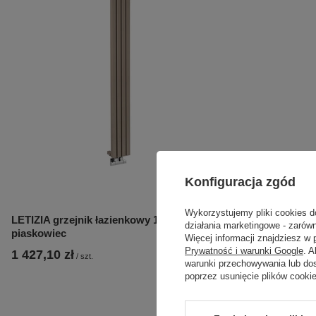
Konfiguracja zgód
Wykorzystujemy pliki cookies d
LETIZIA grzejnik łazienkowy 190x1800 mm,
LETIZIA grze
działania marketingowe - zarówn
piaskowiec
biały mat
Więcej informacji znajdziesz w
Prywatność i warunki Google
. 
1 427,10 zł
1 377,90 zł
/
szt.
/
warunki przechowywania lub do
poprzez usunięcie plików cooki