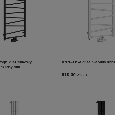
ejnik łazienkowy
ANNALISA grzejnik 500x1095
czarny mat
610,00 zł
t.
/
szt.