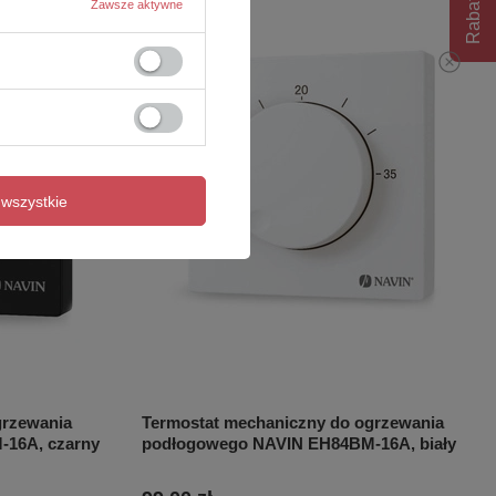
Rabat 10%
Zawsze aktywne
wszystkie
grzewania
Termostat mechaniczny do ogrzewania
16A, czarny
podłogowego NAVIN EH84BM-16A, biały