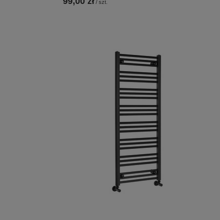
99,00 zł
/
szt.