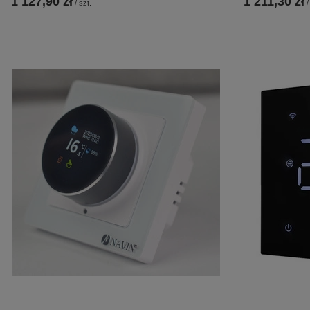
1 127,90 zł
1 211,30 zł
/
szt.
/