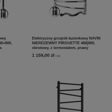
kowy
Elektryczny grzejnik łazienkowy NAVIN
0×800,
NIERDZEWNY PIROUETTE 480[800,
a
obrotowy, z termostatem, prawy
1 159,00 zł
/
szt.