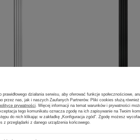
o prawidłowego działania serwisu, aby oferować funkcje społecznościowe, an
jnik łazienkowy 190x1800 mm,
LETIZIA grzejnik łazienkowy
o przez nas, jak i naszych Zaufanych Partnerów. Pliki cookies służą również 
czarny mat
polityce prywatności
. Więcej informacji na temat warunków i prywatności moż
Akceptacja tego komunikatu oznacza zgodę na ich zapisywanie na Twoim kom
1 444,20 zł
szt.
/
szt.
stępu do nich klikając w zakładkę „Konfiguracja zgód”. Zgodę możesz wyco
es z przeglądarki z danego urządzenia końcowego.