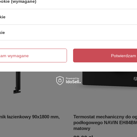
cookie (wymagane)
kie
kie
dzam wymagane
Potwierdzam 
jnik łazienkowy 90x1800 mm,
Termostat mechaniczny do o
podłogowego NAVIN EH84BM-
matowy