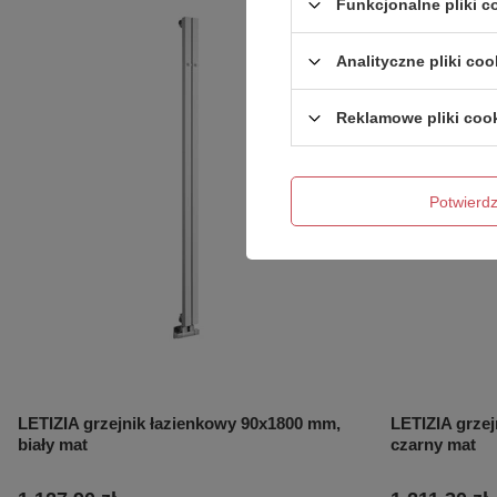
Funkcjonalne pliki 
Analityczne pliki coo
Reklamowe pliki coo
Potwier
LETIZIA grzejnik łazienkowy 90x1800 mm,
LETIZIA grze
biały mat
czarny mat