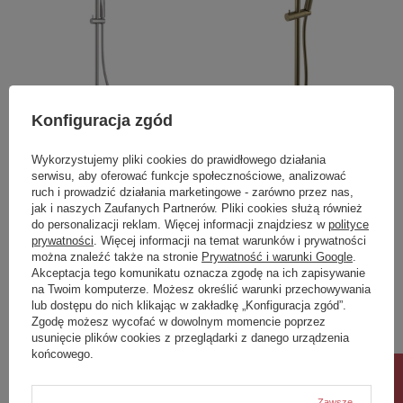
OKAZJA
Konfiguracja zgód
Zestaw prysznicowy 3-
Zestaw prysznicowy,
Wykorzystujemy pliki cookies do prawidłowego działania
funkcyjny z drążkiem -
uchwyt przesuwny,
serwisu, aby oferować funkcje społecznościowe, analizować
przyłącze podtynkowe
800mm, złoto mat
ruch i prowadzić działania marketingowe - zarówno przez nas,
jak i naszych Zaufanych Partnerów. Pliki cookies służą również
577,00 zł
1 277,60 zł
/
szt.
/
szt.
do personalizacji reklam. Więcej informacji znajdziesz w
polityce
prywatności
. Więcej informacji na temat warunków i prywatności
Najniższa cena produktu w okresie
30 dni przed wprowadzeniem
można znaleźć także na stronie
Prywatność i warunki Google
.
obniżki:
535,00 zł
+7%
Akceptacja tego komunikatu oznacza zgodę na ich zapisywanie
Cena regularna:
679,00 zł
-15%
na Twoim komputerze. Możesz określić warunki przechowywania
lub dostępu do nich klikając w zakładkę „Konfiguracja zgód”.
Zgodę możesz wycofać w dowolnym momencie poprzez
usunięcie plików cookies z przeglądarki z danego urządzenia
końcowego.
Zawsze