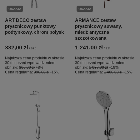
OKAZJA
OKAZJA
ART DECO zestaw
ARMANCE zestaw
prysznicowy punktowy
prysznicowy suwany,
podtynkowy, chrom połysk
miedź antyczna
szczotkowana
332,00 zł
1 241,00 zł
/
szt.
/
szt.
Najniższa cena produktu w okresie
Najniższa cena produktu w okresie
30 dni przed wprowadzeniem
30 dni przed wprowadzeniem
obniżki:
306,00 zł
+8%
obniżki:
1 037,00 zł
+19%
Cena regularna:
390,00 zł
-15%
Cena regularna:
1 460,00 zł
-15%