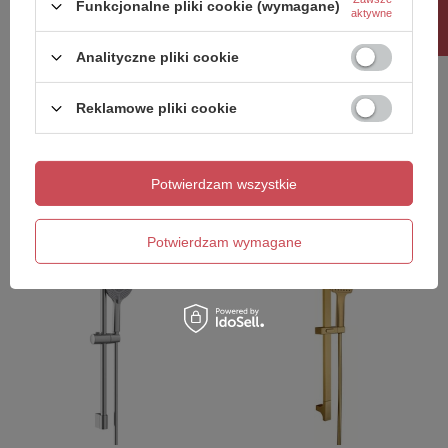
Rabat 10%
Funkcjonalne pliki cookie (wymagane)
aktywne
Analityczne pliki cookie
Reklamowe pliki cookie
NAJA zestaw prysznicowy
Zestaw prysznicow,
z mydelniczką, chrom
uchwyt przesuwny 700mm,
złoto mat
Potwierdzam wszystkie
104,65 zł
492,10 zł
/
szt.
/
szt.
Potwierdzam wymagane