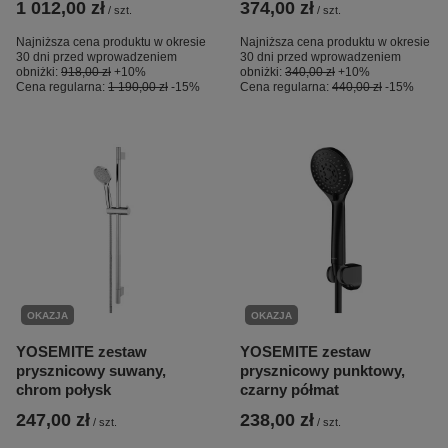
1 012,00 zł
374,00 zł
/
szt.
/
szt.
Najniższa cena produktu w okresie
Najniższa cena produktu w okresie
30 dni przed wprowadzeniem
30 dni przed wprowadzeniem
obniżki:
918,00 zł
+10%
obniżki:
340,00 zł
+10%
Cena regularna:
1 190,00 zł
-15%
Cena regularna:
440,00 zł
-15%
OKAZJA
OKAZJA
YOSEMITE zestaw
YOSEMITE zestaw
prysznicowy suwany,
prysznicowy punktowy,
chrom połysk
czarny półmat
247,00 zł
238,00 zł
/
szt.
/
szt.