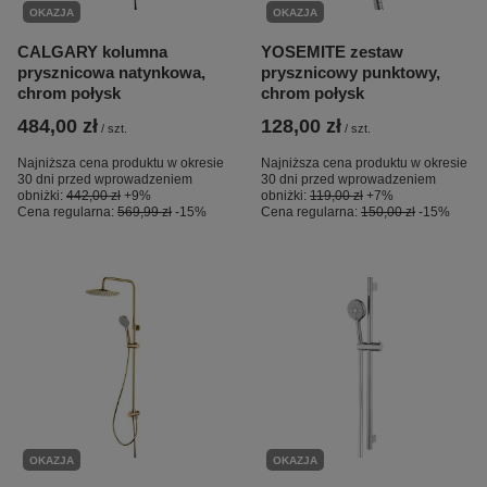
OKAZJA
OKAZJA
CALGARY kolumna
YOSEMITE zestaw
prysznicowa natynkowa,
prysznicowy punktowy,
chrom połysk
chrom połysk
484,00 zł
128,00 zł
/
szt.
/
szt.
Najniższa cena produktu w okresie
Najniższa cena produktu w okresie
30 dni przed wprowadzeniem
30 dni przed wprowadzeniem
obniżki:
442,00 zł
+9%
obniżki:
119,00 zł
+7%
Cena regularna:
569,99 zł
-15%
Cena regularna:
150,00 zł
-15%
OKAZJA
OKAZJA