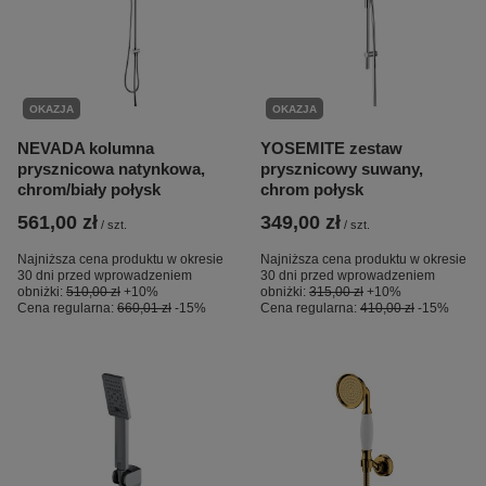
OKAZJA
OKAZJA
NEVADA kolumna
YOSEMITE zestaw
prysznicowa natynkowa,
prysznicowy suwany,
chrom/biały połysk
chrom połysk
561,00 zł
349,00 zł
/
szt.
/
szt.
Najniższa cena produktu w okresie
Najniższa cena produktu w okresie
30 dni przed wprowadzeniem
30 dni przed wprowadzeniem
obniżki:
510,00 zł
+10%
obniżki:
315,00 zł
+10%
Cena regularna:
660,01 zł
-15%
Cena regularna:
410,00 zł
-15%