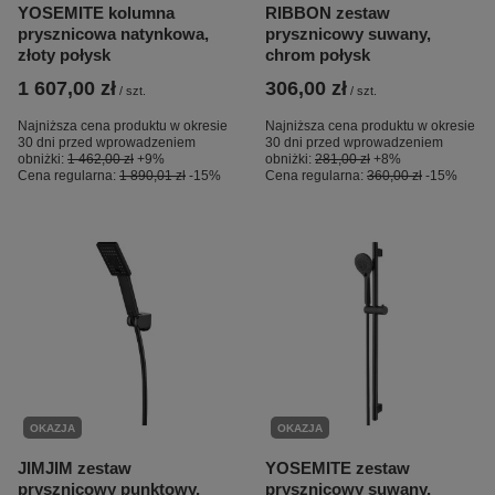
YOSEMITE kolumna
RIBBON zestaw
prysznicowa natynkowa,
prysznicowy suwany,
złoty połysk
chrom połysk
1 607,00 zł
306,00 zł
/
szt.
/
szt.
Najniższa cena produktu w okresie
Najniższa cena produktu w okresie
30 dni przed wprowadzeniem
30 dni przed wprowadzeniem
obniżki:
1 462,00 zł
+9%
obniżki:
281,00 zł
+8%
Cena regularna:
1 890,01 zł
-15%
Cena regularna:
360,00 zł
-15%
OKAZJA
OKAZJA
JIMJIM zestaw
YOSEMITE zestaw
prysznicowy punktowy,
prysznicowy suwany,