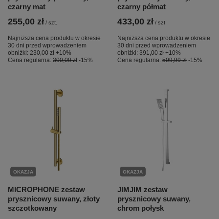
czarny mat
czarny półmat
255,00 zł
433,00 zł
/
szt.
/
szt.
Najniższa cena produktu w okresie
Najniższa cena produktu w okresie
30 dni przed wprowadzeniem
30 dni przed wprowadzeniem
obniżki:
230,00 zł
+10%
obniżki:
391,00 zł
+10%
Cena regularna:
300,00 zł
-15%
Cena regularna:
509,99 zł
-15%
OKAZJA
OKAZJA
MICROPHONE zestaw
JIMJIM zestaw
prysznicowy suwany, złoty
prysznicowy suwany,
szczotkowany
chrom połysk