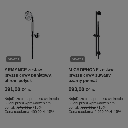
OKAZJA
OKAZJA
ARMANCE zestaw
MICROPHONE zestaw
prysznicowy punktowy,
prysznicowy suwany,
chrom połysk
czarny półmat
391,00 zł
893,00 zł
/
szt.
/
szt.
Najniższa cena produktu w okresie
Najniższa cena produktu w okresie
30 dni przed wprowadzeniem
30 dni przed wprowadzeniem
obniżki:
340,00 zł
+15%
obniżki:
808,00 zł
+10%
Cena regularna:
460,00 zł
-15%
Cena regularna:
1 050,00 zł
-15%