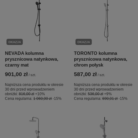
OKAZJA
OKAZJA
NEVADA kolumna
TORONTO kolumna
prysznicowa natynkowa,
prysznicowa natynkowa,
czarny mat
chrom połysk
901,00 zł
587,00 zł
/
szt.
/
szt.
Najniższa cena produktu w okresie
Najniższa cena produktu w okresie
30 dni przed wprowadzeniem
30 dni przed wprowadzeniem
obniżki:
816,00 zł
+10%
obniżki:
536,00 zł
+9%
Cena regularna:
1 060,00 zł
-15%
Cena regularna:
690,01 zł
-15%