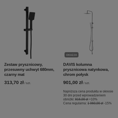
OKAZJA
Zestaw prysznicowy,
DAVIS kolumna
przesuwny uchwyt 680mm,
prysznicowa natynkowa,
czarny mat
chrom połysk
313,70 zł
901,00 zł
/
szt.
/
szt.
Najniższa cena produktu w okresie
30 dni przed wprowadzeniem
obniżki:
816,00 zł
+10%
Cena regularna:
1 060,00 zł
-15%