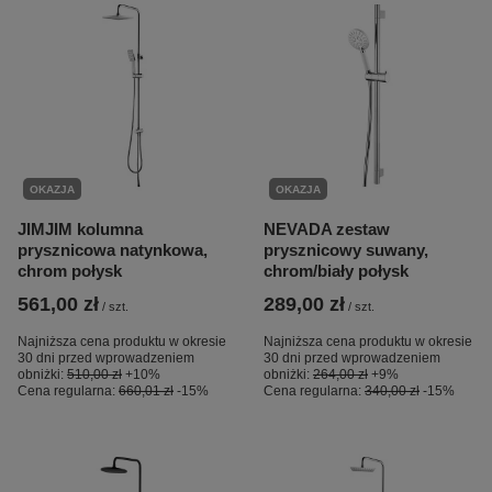
OKAZJA
OKAZJA
JIMJIM kolumna
NEVADA zestaw
prysznicowa natynkowa,
prysznicowy suwany,
chrom połysk
chrom/biały połysk
561,00 zł
289,00 zł
/
szt.
/
szt.
Najniższa cena produktu w okresie
Najniższa cena produktu w okresie
30 dni przed wprowadzeniem
30 dni przed wprowadzeniem
obniżki:
510,00 zł
+10%
obniżki:
264,00 zł
+9%
Cena regularna:
660,01 zł
-15%
Cena regularna:
340,00 zł
-15%