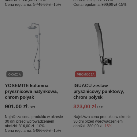
obniżki:
1 352,00 zł
+9%
obniżki:
298,00 zł
+11%
Cena regularna:
1 749,99 zł
-15%
Cena regularna:
390,00 zł
-15%
OKAZJA
PROMOCJA
YOSEMITE kolumna
IGUACU zestaw
prysznicowa natynkowa,
prysznicowy punktowy,
chrom połysk
chrom połysk
901,00 zł
323,00 zł
/
szt.
/
szt.
Najniższa cena produktu w okresie
Najniższa cena produktu w okresie
30 dni przed wprowadzeniem
30 dni przed wprowadzeniem
obniżki:
816,00 zł
+10%
obniżki:
380,00 zł
-15%
Cena regularna:
1 060,00 zł
-15%