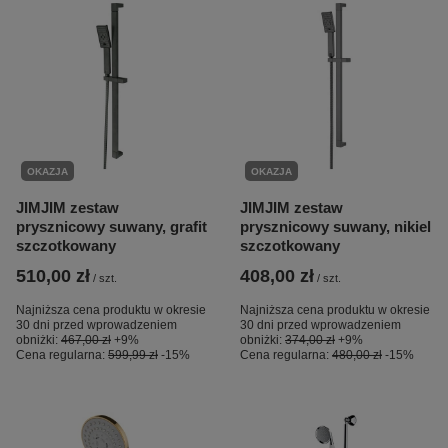
OKAZJA
OKAZJA
JIMJIM zestaw
JIMJIM zestaw
prysznicowy suwany, grafit
prysznicowy suwany, nikiel
szczotkowany
szczotkowany
510,00 zł
408,00 zł
/
szt.
/
szt.
Najniższa cena produktu w okresie
Najniższa cena produktu w okresie
30 dni przed wprowadzeniem
30 dni przed wprowadzeniem
obniżki:
467,00 zł
+9%
obniżki:
374,00 zł
+9%
Cena regularna:
599,99 zł
-15%
Cena regularna:
480,00 zł
-15%