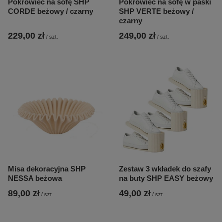
Pokrowiec na sofę SHP
Pokrowiec na sofę w paski
CORDE beżowy / czarny
SHP VERTE beżowy /
czarny
229,00 zł
249,00 zł
/
szt.
/
szt.
Misa dekoracyjna SHP
Zestaw 3 wkładek do szafy
NESSA beżowa
na buty SHP EASY beżowy
89,00 zł
49,00 zł
/
szt.
/
szt.