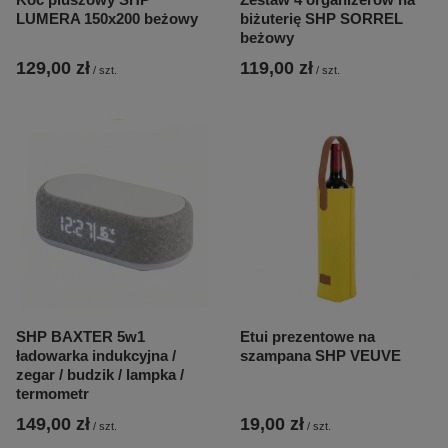
LUMERA 150x200 beżowy
biżuterię SHP SORREL
beżowy
129,00 zł
119,00 zł
/
szt.
/
szt.
SHP BAXTER 5w1
Etui prezentowe na
ładowarka indukcyjna /
szampana SHP VEUVE
zegar / budzik / lampka /
termometr
149,00 zł
19,00 zł
/
szt.
/
szt.