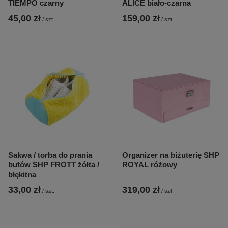
TIEMPO czarny
ALICE biało-czarna
45,00 zł
159,00 zł
/
szt.
/
szt.
Sakwa / torba do prania
Organizer na biżuterię SHP
butów SHP FROTT żółta /
ROYAL różowy
błękitna
33,00 zł
319,00 zł
/
szt.
/
szt.