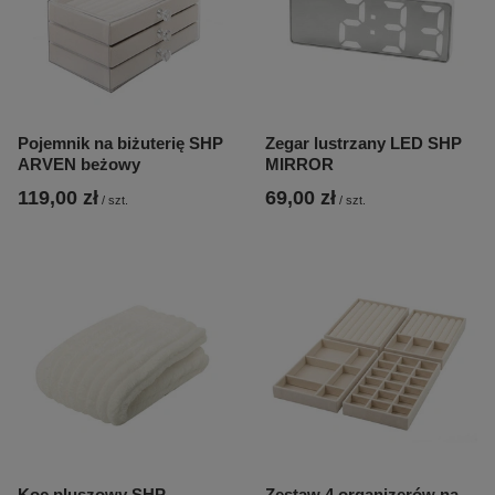
Pojemnik na biżuterię SHP
Zegar lustrzany LED SHP
ARVEN beżowy
MIRROR
119,00 zł
69,00 zł
/
szt.
/
szt.
Koc pluszowy SHP
Zestaw 4 organizerów na