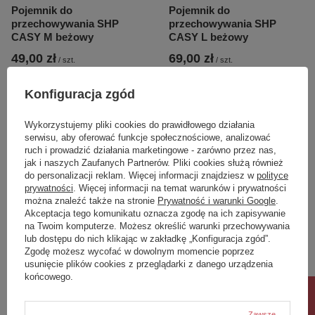
Pojemnik do
Pojemnik do
przechowywania SHP
przechowywania SHP
CASY M beżowy
CASY L beżowy
49,00 zł
69,00 zł
/
szt.
/
szt.
Konfiguracja zgód
Wykorzystujemy pliki cookies do prawidłowego działania
serwisu, aby oferować funkcje społecznościowe, analizować
ruch i prowadzić działania marketingowe - zarówno przez nas,
jak i naszych Zaufanych Partnerów. Pliki cookies służą również
do personalizacji reklam. Więcej informacji znajdziesz w
polityce
prywatności
. Więcej informacji na temat warunków i prywatności
można znaleźć także na stronie
Prywatność i warunki Google
.
Akceptacja tego komunikatu oznacza zgodę na ich zapisywanie
na Twoim komputerze. Możesz określić warunki przechowywania
lub dostępu do nich klikając w zakładkę „Konfiguracja zgód”.
Zestaw 4 opakowań
Zestaw 4 opakowań
Zgodę możesz wycofać w dowolnym momencie poprzez
chusteczek 5-warstwowe
chusteczek 4-warstwowe
usunięcie plików cookies z przeglądarki z danego urządzenia
SHP SOFT 5
SHP SOFT 4
końcowego.
59,00 zł
39,00 zł
/
szt.
/
szt.
Zawsze