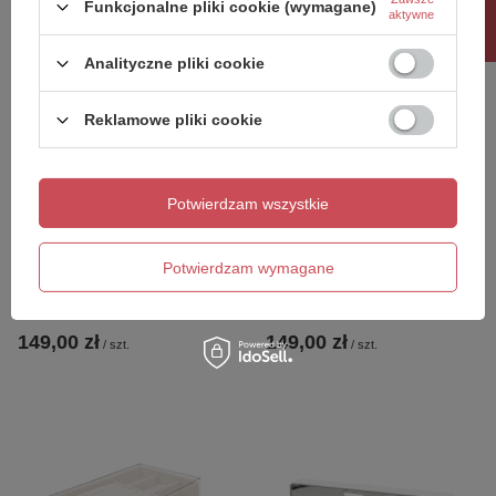
Rabat 10%
Funkcjonalne pliki cookie (wymagane)
aktywne
Analityczne pliki cookie
Reklamowe pliki cookie
Potwierdzam wszystkie
Poduszka dekoracyjna z
Poduszka dekoracyjna z
Potwierdzam wymagane
frędzlami SHP BOHI 45x45
frędzlami SHP BOHI LONG
beżowa
30x50 beżowa
149,00 zł
149,00 zł
/
szt.
/
szt.