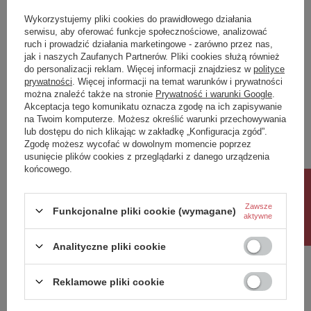
Symbol
0501799
Wykorzystujemy pliki cookies do prawidłowego działania
Dostępność
Produkt na zamówienie! Zapytaj
serwisu, aby oferować funkcje społecznościowe, analizować
o czas oczekiwania i dostępność
ruch i prowadzić działania marketingowe - zarówno przez nas,
produktu.
jak i naszych Zaufanych Partnerów. Pliki cookies służą również
do personalizacji reklam. Więcej informacji znajdziesz w
polityce
Potrzebujesz pomocy? Masz pytania?
prywatności
. Więcej informacji na temat warunków i prywatności
można znaleźć także na stronie
Prywatność i warunki Google
.
Zadaj pytanie a my odpowiemy niezwłocznie,
Akceptacja tego komunikatu oznacza zgodę na ich zapisywanie
Zadaj pytanie
najciekawsze pytania i odpowiedzi publikując
na Twoim komputerze. Możesz określić warunki przechowywania
dla innych.
lub dostępu do nich klikając w zakładkę „Konfiguracja zgód”.
Zgodę możesz wycofać w dowolnym momencie poprzez
Najważniejsze cechy
usunięcie plików cookies z przeglądarki z danego urządzenia
końcowego.
Napisz swoją opinię
nowoczesny wazon dekoracyjny
wykonany z ceramiki drukowanej w technologii 3D
Rabat 10%
wodoodporne wnętrze
designerska, organiczna forma
Zawsze
Funkcjonalne pliki cookie (wymagane)
Twoja ocena:
modny kolor terracotta
aktywne
5/5
każdy egzemplarz posiada unikalny charakter
idealny do salonu, sypialni i stref dekoracyjnych
Analityczne pliki cookie
pasuje do wnętrz japandi, boho i modern organic
Treść twojej opinii
Reklamowe pliki cookie
Parametry techniczne