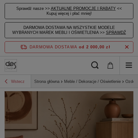
Sprawdź nasze >>
AKTUALNE PROMOCJE I RABATY
<<
Kupuj więcej i płać mniej!
DARMOWA DOSTAWA NA WSZYSTKIE MODELE
WYBRANYCH MAREK MEBLI I OŚWIETLENIA >>
SPRAWDŹ
DARMOWA DOSTAWA
od 2 000,00 zł
Wstecz
Strona główna
Meble / Dekoracje / Oświetlenie
Ozdoby