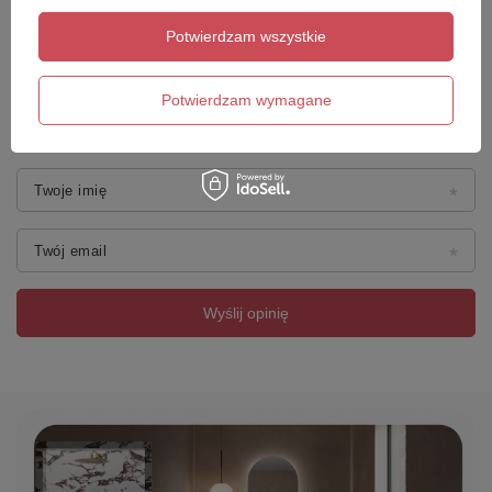
Wymiary
Potwierdzam wszystkie
Średnica: 16,5 cm
Wysokość: 31 cm
Dodaj własne zdjęcie produktu:
Konstrukcja
Potwierdzam wymagane
Typ: wazon dekoracyjny
Kształt: organiczny / nowoczesny
Wodoodporny: tak
Twoje imię
Materiały
Materiał: ceramika
Twój email
Technologia wykonania: druk 3D
Kolor: terracotta
Wyślij opinię
Dodatkowe informacje
Marka: BIZZOTTO
Model: HAYLEE TERRACOTTA
Styl: modern / japandi / boho / contemporary