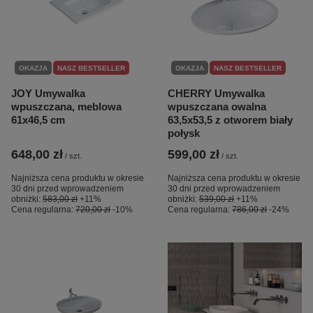
OKAZJA
NASZ BESTSELLER
OKAZJA
NASZ BESTSELLER
JOY Umywalka
CHERRY Umywalka
wpuszczana, meblowa
wpuszczana owalna
61x46,5 cm
63,5x53,5 z otworem biały
połysk
648,00 zł
599,00 zł
/
szt.
/
szt.
Najniższa cena produktu w okresie
Najniższa cena produktu w okresie
30 dni przed wprowadzeniem
30 dni przed wprowadzeniem
obniżki:
583,00 zł
+11%
obniżki:
539,00 zł
+11%
Cena regularna:
720,00 zł
-10%
Cena regularna:
786,00 zł
-24%