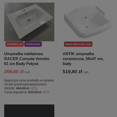
PROMOCJA
PRZECENA
NASZ BESTSELLER
Umywalka nablatowa
ANTIK umywalka
RACER Consola Venetto
ceramiczna, 58x47 cm,
61 cm Biały Połysk
biały
269,00 zł
519,80 zł
/
szt.
/
szt.
Najniższa cena produktu w okresie
30 dni przed wprowadzeniem
obniżki:
450,00 zł
-40%
Cena regularna:
699,00 zł
-62%