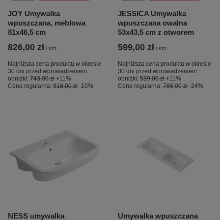
JOY Umywalka
JESSICA Umywalka
wpuszczana, meblowa
wpuszczana owalna
81x46,5 cm
53x43,5 cm z otworem
826,00 zł
599,00 zł
/
szt.
/
szt.
Najniższa cena produktu w okresie
Najniższa cena produktu w okresie
30 dni przed wprowadzeniem
30 dni przed wprowadzeniem
obniżki:
743,00 zł
+11%
obniżki:
539,00 zł
+11%
Cena regularna:
918,00 zł
-10%
Cena regularna:
786,00 zł
-24%
NESS umywalka
Umywalka wpuszczana