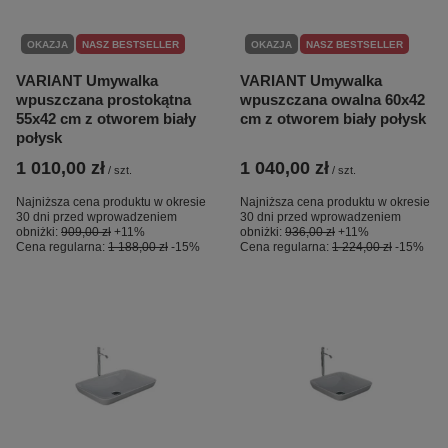
OKAZJA
NASZ BESTSELLER
OKAZJA
NASZ BESTSELLER
VARIANT Umywalka
VARIANT Umywalka
wpuszczana prostokątna
wpuszczana owalna 60x42
55x42 cm z otworem biały
cm z otworem biały połysk
połysk
1 010,00 zł
1 040,00 zł
/
szt.
/
szt.
Najniższa cena produktu w okresie
Najniższa cena produktu w okresie
30 dni przed wprowadzeniem
30 dni przed wprowadzeniem
obniżki:
909,00 zł
+11%
obniżki:
936,00 zł
+11%
Cena regularna:
1 188,00 zł
-15%
Cena regularna:
1 224,00 zł
-15%