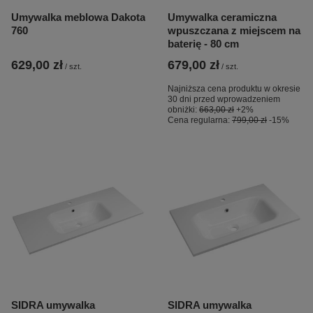
Umywalka meblowa Dakota
Umywalka ceramiczna
760
wpuszczana z miejscem na
baterię - 80 cm
629,00 zł
679,00 zł
/
szt.
/
szt.
Najniższa cena produktu w okresie
30 dni przed wprowadzeniem
obniżki:
663,00 zł
+2%
Cena regularna:
799,00 zł
-15%
SIDRA umywalka
SIDRA umywalka