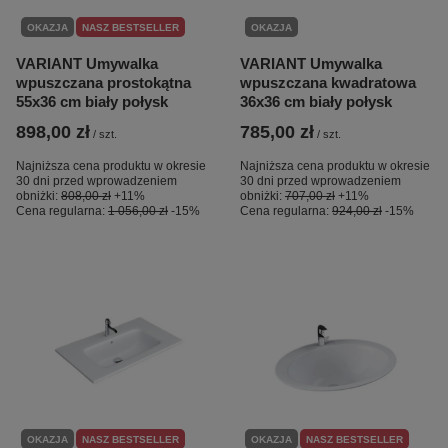
OKAZJA
NASZ BESTSELLER
OKAZJA
VARIANT Umywalka
VARIANT Umywalka
wpuszczana prostokątna
wpuszczana kwadratowa
55x36 cm biały połysk
36x36 cm biały połysk
898,00 zł
785,00 zł
/
szt.
/
szt.
Najniższa cena produktu w okresie
Najniższa cena produktu w okresie
30 dni przed wprowadzeniem
30 dni przed wprowadzeniem
obniżki:
808,00 zł
+11%
obniżki:
707,00 zł
+11%
Cena regularna:
1 056,00 zł
-15%
Cena regularna:
924,00 zł
-15%
OKAZJA
NASZ BESTSELLER
OKAZJA
NASZ BESTSELLER