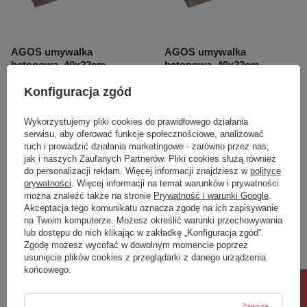
AGOS umywalka
AGOS umywalka
betonowa, 40x22cm,
betonowa, 40x22cm,
lewa/prawa,
lewa/prawa, piaskowy
Konfiguracja zgód
ciemnobrązowy półpołysk
półpołysk
746,30 zł
746,30 zł
/
szt.
/
szt.
Wykorzystujemy pliki cookies do prawidłowego działania
serwisu, aby oferować funkcje społecznościowe, analizować
ruch i prowadzić działania marketingowe - zarówno przez nas,
jak i naszych Zaufanych Partnerów. Pliki cookies służą również
do personalizacji reklam. Więcej informacji znajdziesz w
polityce
prywatności
. Więcej informacji na temat warunków i prywatności
można znaleźć także na stronie
Prywatność i warunki Google
.
Akceptacja tego komunikatu oznacza zgodę na ich zapisywanie
na Twoim komputerze. Możesz określić warunki przechowywania
lub dostępu do nich klikając w zakładkę „Konfiguracja zgód”.
Zgodę możesz wycofać w dowolnym momencie poprzez
usunięcie plików cookies z przeglądarki z danego urządzenia
końcowego.
PRACTICO umywalka
SEN umywalka meblowa,
Zawsze