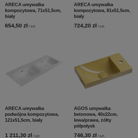
ARECA umywalka
ARECA umywalka
kompozytowa, 71x51,5cm,
kompozytowa, 81x51,5cm,
biały
biały
654,50 zł
724,20 zł
/
szt.
/
szt.
ARECA umywalka
AGOS umywalka
podwójna kompozytowa,
betonowa, 40x22cm,
121x51,5cm, biały
lewa/prawa, żółty
półpołysk
1 211,30 zł
746,30 zł
/
szt.
/
szt.