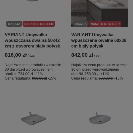
OKAZJA
NASZ BESTSELLER
OKAZJA
NASZ BESTSELLER
VARIANT Umywalka
VARIANT Umywalka
wpuszczana owalna 50x42
wpuszczana owalna 60x36
cm z otworem biały połysk
cm biały połysk
816,00 zł
842,00 zł
/
szt.
/
szt.
Najniższa cena produktu w okresie
Najniższa cena produktu w okresie
30 dni przed wprowadzeniem
30 dni przed wprowadzeniem
obniżki:
734,00 zł
+11%
obniżki:
758,00 zł
+11%
Cena regularna:
960,00 zł
-15%
Cena regularna:
990,00 zł
-15%