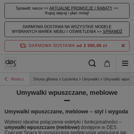
Sprawdź nasze >>
AKTUALNE PROMOCJE I RABATY
<<
Kupuj więcej i płać mniej!
DARMOWA DOSTAWA NA WSZYSTKIE MODELE
WYBRANYCH MAREK MEBLI I OŚWIETLENIA >>
SPRAWDŹ
DARMOWA DOSTAWA
od 2 000,00 zł
Wstecz
Strona główna
Łazienka
Umywalki
Umywalki wpusz
Umywalki wpuszczane, meblowe
Umywalki wpuszczane, meblowe – styl i wygoda
Wybierz idealne połączenie estetyki i funkcjonalności –
umywalki wpuszczane (meblowe)
dostępne w DES
Concept Space to rozwiązanie perfekcyjnie wpisujące się