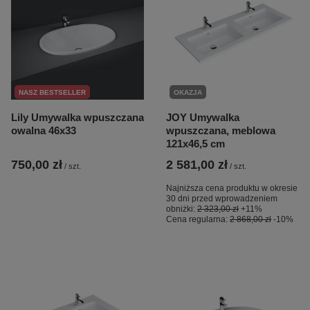
NASZ BESTSELLER
OKAZJA
Lily Umywalka wpuszczana
JOY Umywalka
owalna 46x33
wpuszczana, meblowa
121x46,5 cm
750,00 zł
2 581,00 zł
/
szt.
/
szt.
Najniższa cena produktu w okresie
30 dni przed wprowadzeniem
obniżki:
2 323,00 zł
+11%
Cena regularna:
2 868,00 zł
-10%