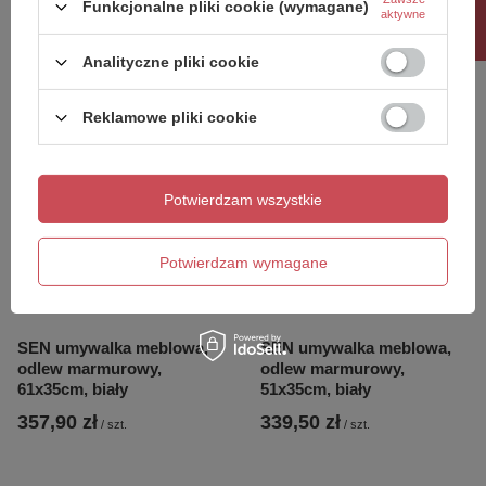
Rabat 10%
meblowa ceramiczna
odlew marmurowy,
Funkcjonalne pliki cookie (wymagane)
aktywne
80x40cm, biały
81x40cm, biały
435,20 zł
357,65 zł
/
szt.
/
szt.
Analityczne pliki cookie
Reklamowe pliki cookie
Potwierdzam wszystkie
Potwierdzam wymagane
SEN umywalka meblowa,
SEN umywalka meblowa,
odlew marmurowy,
odlew marmurowy,
61x35cm, biały
51x35cm, biały
357,90 zł
339,50 zł
/
szt.
/
szt.