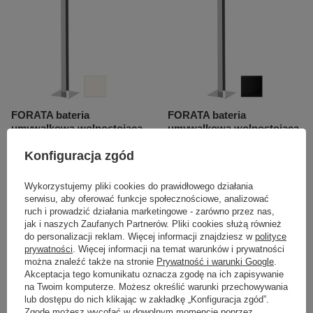
FORATA bateria
FORATA bateria
umywalkowa wolnostojąca,
umywalkowa wolnostojąca,
biały mat
czarny mat
Konfiguracja zgód
5 847,10 zł
5 847,10 zł
/
szt.
/
szt.
Wykorzystujemy pliki cookies do prawidłowego działania
serwisu, aby oferować funkcje społecznościowe, analizować
ruch i prowadzić działania marketingowe - zarówno przez nas,
jak i naszych Zaufanych Partnerów. Pliki cookies służą również
do personalizacji reklam. Więcej informacji znajdziesz w
polityce
prywatności
. Więcej informacji na temat warunków i prywatności
można znaleźć także na stronie
Prywatność i warunki Google
.
Akceptacja tego komunikatu oznacza zgodę na ich zapisywanie
na Twoim komputerze. Możesz określić warunki przechowywania
lub dostępu do nich klikając w zakładkę „Konfiguracja zgód”.
Zgodę możesz wycofać w dowolnym momencie poprzez