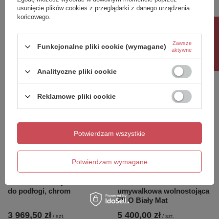
usunięcie plików cookies z przeglądarki z danego urządzenia
końcowego.
PAX bateria umywalkowa
PAX bateria umywalkowa
Rabat 10%
do podłogi, biały mat
do podłogi, czarny mat
Zawsze
Funkcjonalne pliki cookie (wymagane)
5 565,00 zł
5 565,00 zł
aktywne
/
szt.
/
szt.
Analityczne pliki cookie
Reklamowe pliki cookie
Potwierdzam wszystkie
Potwierdzam wymagane
PAX bateria umywalkowa
EMMEVI Bateria
do podłogi, chrom
umywalkowa wolnostojąca
FILO Biały Mat
3 969,50 zł
5 400,00 zł
/
szt.
/
szt.