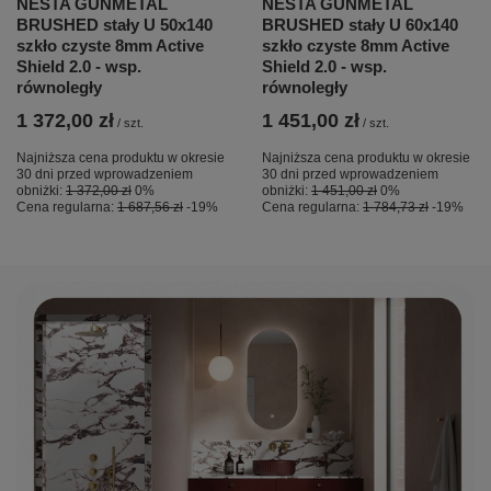
NESTA GUNMETAL
NESTA GUNMETAL
BRUSHED stały U 50x140
BRUSHED stały U 60x140
szkło czyste 8mm Active
szkło czyste 8mm Active
Shield 2.0 - wsp.
Shield 2.0 - wsp.
równoległy
równoległy
1 372,00 zł
1 451,00 zł
/
szt.
/
szt.
Najniższa cena produktu w okresie
Najniższa cena produktu w okresie
30 dni przed wprowadzeniem
30 dni przed wprowadzeniem
obniżki:
1 372,00 zł
0%
obniżki:
1 451,00 zł
0%
Cena regularna:
1 687,56 zł
-19%
Cena regularna:
1 784,73 zł
-19%