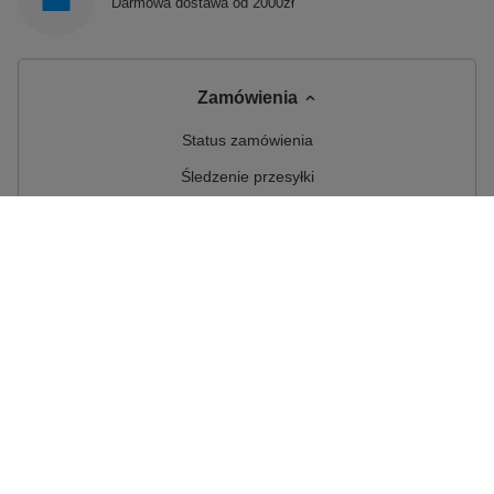
Darmowa dostawa od 2000zł
Zamówienia
Status zamówienia
Śledzenie przesyłki
Chcę zareklamować produkt
Chcę odstąpić od umowy
Chcę wymienić produkt
Kontakt
Konto
Regulaminy