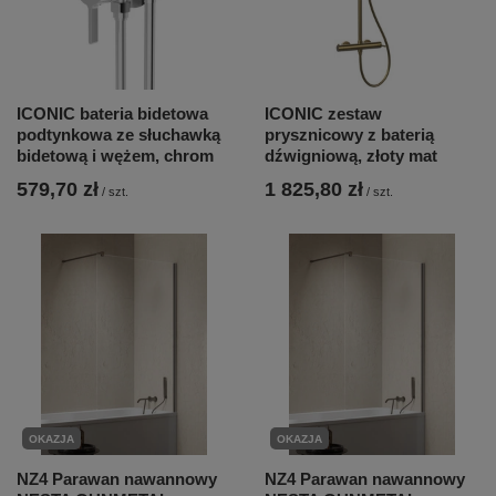
ICONIC bateria bidetowa
ICONIC zestaw
podtynkowa ze słuchawką
prysznicowy z baterią
bidetową i wężem, chrom
dźwigniową, złoty mat
579,70 zł
1 825,80 zł
/
szt.
/
szt.
OKAZJA
OKAZJA
NZ4 Parawan nawannowy
NZ4 Parawan nawannowy