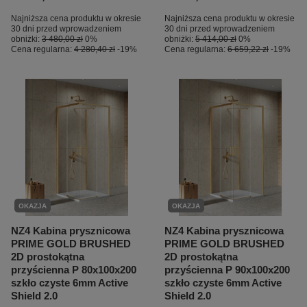
Najniższa cena produktu w okresie
Najniższa cena produktu w okresie
30 dni przed wprowadzeniem
30 dni przed wprowadzeniem
obniżki:
3 480,00 zł
0%
obniżki:
5 414,00 zł
0%
Cena regularna:
4 280,40 zł
-19%
Cena regularna:
6 659,22 zł
-19%
OKAZJA
OKAZJA
NZ4 Kabina prysznicowa
NZ4 Kabina prysznicowa
PRIME GOLD BRUSHED
PRIME GOLD BRUSHED
2D prostokątna
2D prostokątna
przyścienna P 80x100x200
przyścienna P 90x100x200
szkło czyste 6mm Active
szkło czyste 6mm Active
Shield 2.0
Shield 2.0