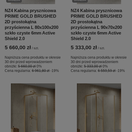
NZ4 Kabina prysznicowa
NZ4 Kabina prysznicowa
PRIME GOLD BRUSHED
PRIME GOLD BRUSHED
2D prostokątna
2D prostokątna
przyścienna L 80x100x200
przyścienna L 90x70x200
szkło czyste 6mm Active
szkło czyste 6mm Active
Shield 2.0
Shield 2.0
5 660,00 zł
5 333,00 zł
/
szt.
/
szt.
Najniższa cena produktu w okresie
Najniższa cena produktu w okresie
30 dni przed wprowadzeniem
30 dni przed wprowadzeniem
obniżki:
5 660,00 zł
0%
obniżki:
5 333,00 zł
0%
Cena regularna:
6 961,80 zł
-19%
Cena regularna:
6 559,59 zł
-19%