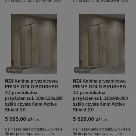
Cena regularna:
7 317,27 zł
-19%
Cena regularna:
6 750,24 zł
-19%
OKAZJA
OKAZJA
NZ4 Kabina prysznicowa
NZ4 Kabina prysznicowa
PRIME GOLD BRUSHED
PRIME GOLD BRUSHED
1D prostokątna
1D prostokątna
przyścienna L 100x120x200
przyścienna L 110x90x200
szkło czyste 6mm Active
szkło czyste 6mm Active
Shield 2.0
Shield 2.0
5 685,00 zł
5 628,00 zł
/
szt.
/
szt.
Najniższa cena produktu w okresie
Najniższa cena produktu w okresie
30 dni przed wprowadzeniem
30 dni przed wprowadzeniem