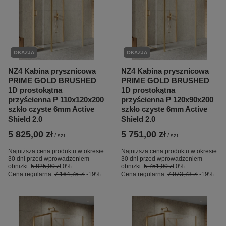
OKAZJA
OKAZJA
NZ4 Kabina prysznicowa
NZ4 Kabina prysznicowa
PRIME GOLD BRUSHED
PRIME GOLD BRUSHED
1D prostokątna
1D prostokątna
przyścienna P 110x120x200
przyścienna P 120x90x200
szkło czyste 6mm Active
szkło czyste 6mm Active
Shield 2.0
Shield 2.0
5 825,00 zł
5 751,00 zł
/
szt.
/
szt.
Najniższa cena produktu w okresie
Najniższa cena produktu w okresie
30 dni przed wprowadzeniem
30 dni przed wprowadzeniem
obniżki:
5 825,00 zł
0%
obniżki:
5 751,00 zł
0%
Cena regularna:
7 164,75 zł
-19%
Cena regularna:
7 073,73 zł
-19%