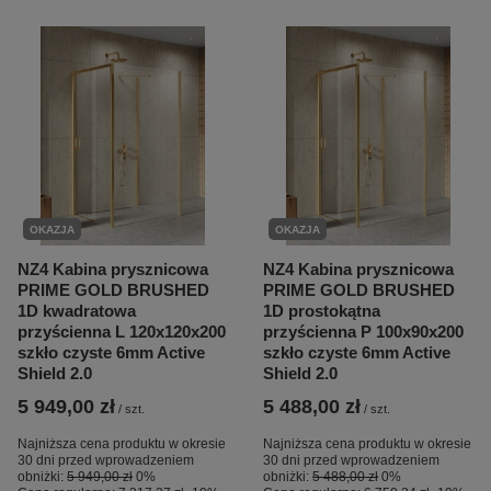
OKAZJA
OKAZJA
NZ4 Kabina prysznicowa
NZ4 Kabina prysznicowa
PRIME GOLD BRUSHED
PRIME GOLD BRUSHED
1D kwadratowa
1D prostokątna
przyścienna L 120x120x200
przyścienna P 100x90x200
szkło czyste 6mm Active
szkło czyste 6mm Active
Shield 2.0
Shield 2.0
5 949,00 zł
5 488,00 zł
/
szt.
/
szt.
Najniższa cena produktu w okresie
Najniższa cena produktu w okresie
30 dni przed wprowadzeniem
30 dni przed wprowadzeniem
obniżki:
5 949,00 zł
0%
obniżki:
5 488,00 zł
0%