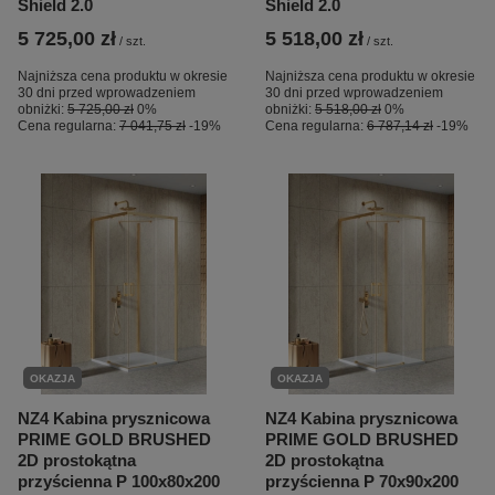
Shield 2.0
Shield 2.0
5 725,00 zł
5 518,00 zł
/
szt.
/
szt.
Najniższa cena produktu w okresie
Najniższa cena produktu w okresie
30 dni przed wprowadzeniem
30 dni przed wprowadzeniem
obniżki:
5 725,00 zł
0%
obniżki:
5 518,00 zł
0%
Cena regularna:
7 041,75 zł
-19%
Cena regularna:
6 787,14 zł
-19%
OKAZJA
OKAZJA
NZ4 Kabina prysznicowa
NZ4 Kabina prysznicowa
PRIME GOLD BRUSHED
PRIME GOLD BRUSHED
2D prostokątna
2D prostokątna
przyścienna P 100x80x200
przyścienna P 70x90x200