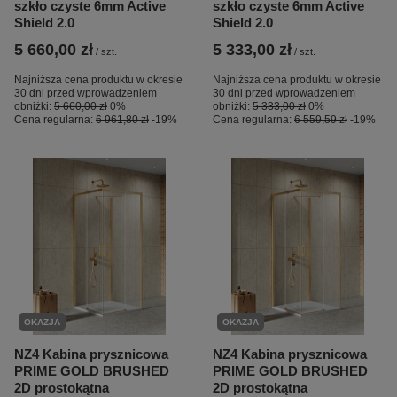
szkło czyste 6mm Active
szkło czyste 6mm Active
Shield 2.0
Shield 2.0
5 660,00 zł
5 333,00 zł
/
szt.
/
szt.
Najniższa cena produktu w okresie
Najniższa cena produktu w okresie
30 dni przed wprowadzeniem
30 dni przed wprowadzeniem
obniżki:
5 660,00 zł
0%
obniżki:
5 333,00 zł
0%
Cena regularna:
6 961,80 zł
-19%
Cena regularna:
6 559,59 zł
-19%
OKAZJA
OKAZJA
NZ4 Kabina prysznicowa
NZ4 Kabina prysznicowa
PRIME GOLD BRUSHED
PRIME GOLD BRUSHED
2D prostokątna
2D prostokątna