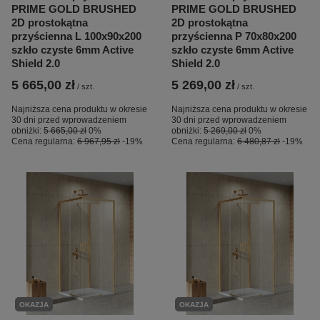
PRIME GOLD BRUSHED
PRIME GOLD BRUSHED
2D prostokątna
2D prostokątna
przyścienna L 100x90x200
przyścienna P 70x80x200
szkło czyste 6mm Active
szkło czyste 6mm Active
Shield 2.0
Shield 2.0
5 665,00 zł
5 269,00 zł
/
szt.
/
szt.
Najniższa cena produktu w okresie
Najniższa cena produktu w okresie
30 dni przed wprowadzeniem
30 dni przed wprowadzeniem
obniżki:
5 665,00 zł
0%
obniżki:
5 269,00 zł
0%
Cena regularna:
6 967,95 zł
-19%
Cena regularna:
6 480,87 zł
-19%
OKAZJA
OKAZJA