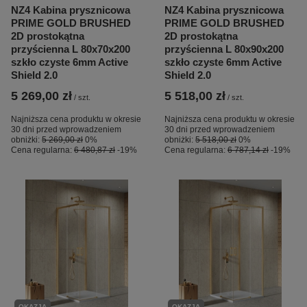
NZ4 Kabina prysznicowa
NZ4 Kabina prysznicowa
PRIME GOLD BRUSHED
PRIME GOLD BRUSHED
2D prostokątna
2D prostokątna
przyścienna L 80x70x200
przyścienna L 80x90x200
szkło czyste 6mm Active
szkło czyste 6mm Active
Shield 2.0
Shield 2.0
5 269,00 zł
5 518,00 zł
/
szt.
/
szt.
Najniższa cena produktu w okresie
Najniższa cena produktu w okresie
30 dni przed wprowadzeniem
30 dni przed wprowadzeniem
obniżki:
5 269,00 zł
0%
obniżki:
5 518,00 zł
0%
Cena regularna:
6 480,87 zł
-19%
Cena regularna:
6 787,14 zł
-19%
OKAZJA
OKAZJA