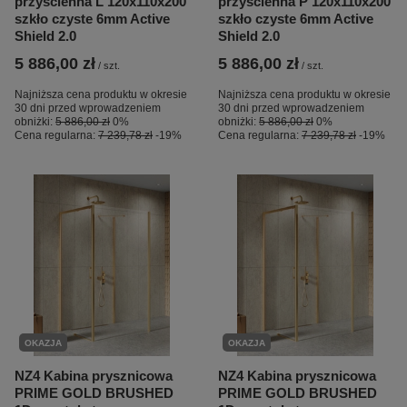
przyścienna L 120x110x200
przyścienna P 120x110x200
szkło czyste 6mm Active
szkło czyste 6mm Active
Shield 2.0
Shield 2.0
5 886,00 zł
5 886,00 zł
/
szt.
/
szt.
Najniższa cena produktu w okresie
Najniższa cena produktu w okresie
30 dni przed wprowadzeniem
30 dni przed wprowadzeniem
obniżki:
5 886,00 zł
0%
obniżki:
5 886,00 zł
0%
Cena regularna:
7 239,78 zł
-19%
Cena regularna:
7 239,78 zł
-19%
OKAZJA
OKAZJA
NZ4 Kabina prysznicowa
NZ4 Kabina prysznicowa
PRIME GOLD BRUSHED
PRIME GOLD BRUSHED