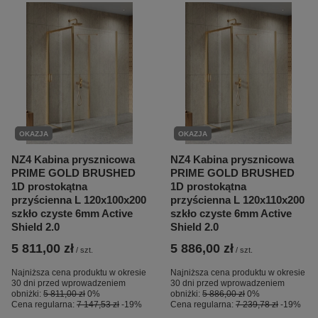
OKAZJA
OKAZJA
NZ4 Kabina prysznicowa
NZ4 Kabina prysznicowa
PRIME GOLD BRUSHED
PRIME GOLD BRUSHED
1D prostokątna
1D prostokątna
przyścienna L 120x100x200
przyścienna L 120x110x200
szkło czyste 6mm Active
szkło czyste 6mm Active
Shield 2.0
Shield 2.0
5 811,00 zł
5 886,00 zł
/
szt.
/
szt.
Najniższa cena produktu w okresie
Najniższa cena produktu w okresie
30 dni przed wprowadzeniem
30 dni przed wprowadzeniem
obniżki:
5 811,00 zł
0%
obniżki:
5 886,00 zł
0%
Cena regularna:
7 147,53 zł
-19%
Cena regularna:
7 239,78 zł
-19%