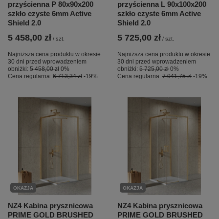
przyścienna P 80x90x200
przyścienna L 90x100x200
szkło czyste 6mm Active
szkło czyste 6mm Active
Shield 2.0
Shield 2.0
5 458,00 zł
5 725,00 zł
/
szt.
/
szt.
Najniższa cena produktu w okresie
Najniższa cena produktu w okresie
30 dni przed wprowadzeniem
30 dni przed wprowadzeniem
obniżki:
5 458,00 zł
0%
obniżki:
5 725,00 zł
0%
Cena regularna:
6 713,34 zł
-19%
Cena regularna:
7 041,75 zł
-19%
OKAZJA
OKAZJA
NZ4 Kabina prysznicowa
NZ4 Kabina prysznicowa
PRIME GOLD BRUSHED
PRIME GOLD BRUSHED