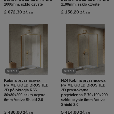
1000mm, szkło czyste
1100mm, szkło czyste
2 072,30 zł
2 158,20 zł
/
szt.
/
szt.
OKAZJA
OKAZJA
Kabina prysznicowa
NZ4 Kabina prysznicowa
PRIME GOLD BRUSHED
PRIME GOLD BRUSHED
2D półokrągła R55
2D prostokątna
80x80x200 szkło czyste
przyścienna P 70x100x200
6mm Active Shield 2.0
szkło czyste 6mm Active
Shield 2.0
3 480,00 zł
5 414,00 zł
/
szt.
/
szt.