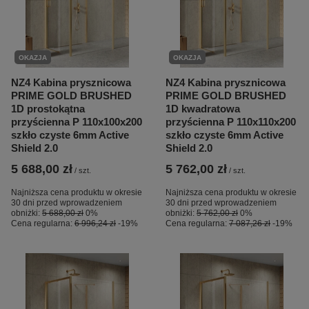
OKAZJA
OKAZJA
NZ4 Kabina prysznicowa
NZ4 Kabina prysznicowa
PRIME GOLD BRUSHED
PRIME GOLD BRUSHED
1D prostokątna
1D kwadratowa
przyścienna P 110x100x200
przyścienna P 110x110x200
szkło czyste 6mm Active
szkło czyste 6mm Active
Shield 2.0
Shield 2.0
5 688,00 zł
5 762,00 zł
/
szt.
/
szt.
Najniższa cena produktu w okresie
Najniższa cena produktu w okresie
30 dni przed wprowadzeniem
30 dni przed wprowadzeniem
obniżki:
5 688,00 zł
0%
obniżki:
5 762,00 zł
0%
Cena regularna:
6 996,24 zł
-19%
Cena regularna:
7 087,26 zł
-19%