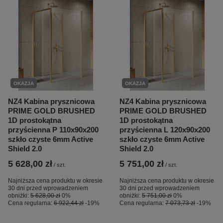
OKAZJA
OKAZJA
NZ4 Kabina prysznicowa
NZ4 Kabina prysznicowa
PRIME GOLD BRUSHED
PRIME GOLD BRUSHED
1D prostokątna
1D prostokątna
przyścienna P 110x90x200
przyścienna L 120x90x200
szkło czyste 6mm Active
szkło czyste 6mm Active
Shield 2.0
Shield 2.0
5 628,00 zł
5 751,00 zł
/
szt.
/
szt.
Najniższa cena produktu w okresie
Najniższa cena produktu w okresie
30 dni przed wprowadzeniem
30 dni przed wprowadzeniem
obniżki:
5 628,00 zł
0%
obniżki:
5 751,00 zł
0%
Cena regularna:
6 922,44 zł
-19%
Cena regularna:
7 073,73 zł
-19%