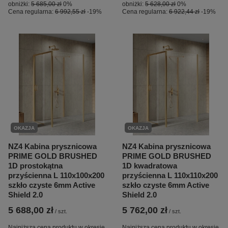
obniżki:
5 685,00 zł
0%
obniżki:
5 628,00 zł
0%
Cena regularna:
6 992,55 zł
-19%
Cena regularna:
6 922,44 zł
-19%
OKAZJA
OKAZJA
NZ4 Kabina prysznicowa
NZ4 Kabina prysznicowa
PRIME GOLD BRUSHED
PRIME GOLD BRUSHED
1D prostokątna
1D kwadratowa
przyścienna L 110x100x200
przyścienna L 110x110x200
szkło czyste 6mm Active
szkło czyste 6mm Active
Shield 2.0
Shield 2.0
5 688,00 zł
5 762,00 zł
/
szt.
/
szt.
Najniższa cena produktu w okresie
Najniższa cena produktu w okresie