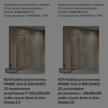
Najniższa cena produktu w okresie
Najniższa cena produktu w okresie
30 dni przed wprowadzeniem
30 dni przed wprowadzeniem
obniżki:
5 825,00 zł
0%
obniżki:
5 949,00 zł
0%
Cena regularna:
7 164,75 zł
-19%
Cena regularna:
7 317,27 zł
-19%
OKAZJA
OKAZJA
NZ4 Kabina prysznicowa
NZ4 Kabina prysznicowa
PRIME GOLD BRUSHED
PRIME GOLD BRUSHED
1D kwadratowa
1D prostokątna
przyścienna P 120x120x200
przyścienna L 100x90x200
szkło czyste 6mm Active
szkło czyste 6mm Active
Shield 2.0
Shield 2.0