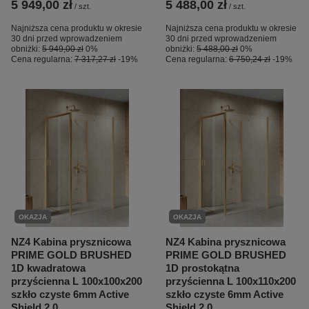
5 949,00 zł
5 488,00 zł
/
szt.
/
szt.
Najniższa cena produktu w okresie
Najniższa cena produktu w okresie
30 dni przed wprowadzeniem
30 dni przed wprowadzeniem
obniżki:
5 949,00 zł
0%
obniżki:
5 488,00 zł
0%
Cena regularna:
7 317,27 zł
-19%
Cena regularna:
6 750,24 zł
-19%
OKAZJA
OKAZJA
NZ4 Kabina prysznicowa
NZ4 Kabina prysznicowa
PRIME GOLD BRUSHED
PRIME GOLD BRUSHED
1D kwadratowa
1D prostokątna
przyścienna L 100x100x200
przyścienna L 100x110x200
szkło czyste 6mm Active
szkło czyste 6mm Active
Shield 2.0
Shield 2.0