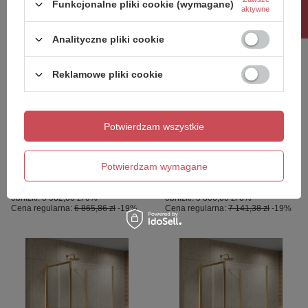
Rabat 10%
Funkcjonalne pliki cookie (wymagane)
aktywne
Analityczne pliki cookie
OKAZJA
OKAZJA
NZ4 Kabina prysznicowa
NZ4 Kabina prysznicowa
Reklamowe pliki cookie
PRIME GOLD BRUSHED
PRIME GOLD BRUSHED
2D kwadratowa
2D kwadratowa
przyścienna U 90x90x200
przyścienna U 100x100x200
szkło czyste 6mm Active
szkło czyste 6mm Active
Potwierdzam wszystkie
Shield 2.0
Shield 2.0
5 582,00 zł
5 806,00 zł
/
szt.
/
szt.
Potwierdzam wymagane
Najniższa cena produktu w okresie
Najniższa cena produktu w okresie
30 dni przed wprowadzeniem
30 dni przed wprowadzeniem
obniżki:
5 582,00 zł
0%
obniżki:
5 806,00 zł
0%
Cena regularna:
6 865,86 zł
-19%
Cena regularna:
7 141,38 zł
-19%