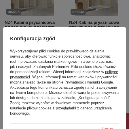
OKAZJA
OKAZJA
NZ4 Kabina prysznicowa
NZ4 Kabina prysznicowa
PRIME GOLD BRUSHED
PRIME GOLD BRUSHED
1D kwadratowa
2D kwadratowa
Konfiguracja zgód
przyścienna P 120x120x200
przyścienna U 80x80x200
szkło czyste 6mm Active
szkło czyste 6mm Active
Shield 2.0
Shield 2.0
Wykorzystujemy pliki cookies do prawidłowego działania
serwisu, aby oferować funkcje społecznościowe, analizować
5 949,00 zł
5 394,00 zł
/
szt.
/
szt.
ruch i prowadzić działania marketingowe - zarówno przez nas,
jak i naszych Zaufanych Partnerów. Pliki cookies służą również
Najniższa cena produktu w okresie
Najniższa cena produktu w okresie
do personalizacji reklam. Więcej informacji znajdziesz w
polityce
30 dni przed wprowadzeniem
30 dni przed wprowadzeniem
prywatności
. Więcej informacji na temat warunków i prywatności
obniżki:
5 949,00 zł
0%
obniżki:
5 394,00 zł
0%
Cena regularna:
7 317,27 zł
-19%
Cena regularna:
6 634,62 zł
-19%
można znaleźć także na stronie
Prywatność i warunki Google
.
Akceptacja tego komunikatu oznacza zgodę na ich zapisywanie
na Twoim komputerze. Możesz określić warunki przechowywania
lub dostępu do nich klikając w zakładkę „Konfiguracja zgód”.
Zgodę możesz wycofać w dowolnym momencie poprzez
usunięcie plików cookies z przeglądarki z danego urządzenia
końcowego.
Zawsze