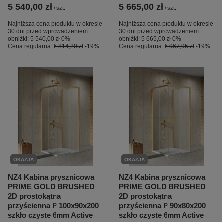
5 540,00 zł
5 665,00 zł
/
szt.
/
szt.
Najniższa cena produktu w okresie
Najniższa cena produktu w okresie
30 dni przed wprowadzeniem
30 dni przed wprowadzeniem
obniżki:
5 540,00 zł
0%
obniżki:
5 665,00 zł
0%
Cena regularna:
6 814,20 zł
-19%
Cena regularna:
6 967,95 zł
-19%
OKAZJA
OKAZJA
NZ4 Kabina prysznicowa
NZ4 Kabina prysznicowa
PRIME GOLD BRUSHED
PRIME GOLD BRUSHED
2D prostokątna
2D prostokątna
przyścienna P 100x90x200
przyścienna P 90x80x200
szkło czyste 6mm Active
szkło czyste 6mm Active