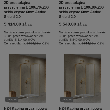
2D prostokątna
2D prostokątna
przyścienna L 100x70x200
przyścienna L 100x80x200
szkło czyste 6mm Active
szkło czyste 6mm Active
Shield 2.0
Shield 2.0
5 414,00 zł
5 540,00 zł
/
szt.
/
szt.
Najniższa cena produktu w okresie
Najniższa cena produktu w okresie
30 dni przed wprowadzeniem
30 dni przed wprowadzeniem
obniżki:
5 414,00 zł
0%
obniżki:
5 540,00 zł
0%
Cena regularna:
6 659,22 zł
-19%
Cena regularna:
6 814,20 zł
-19%
OKAZJA
OKAZJA
NZ4 Kabina prysznicowa
NZ4 Kabina prysznicowa