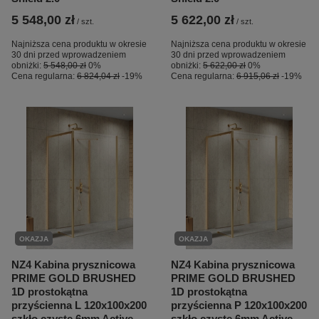
5 548,00 zł
5 622,00 zł
/
szt.
/
szt.
Najniższa cena produktu w okresie
Najniższa cena produktu w okresie
30 dni przed wprowadzeniem
30 dni przed wprowadzeniem
obniżki:
5 548,00 zł
0%
obniżki:
5 622,00 zł
0%
Cena regularna:
6 824,04 zł
-19%
Cena regularna:
6 915,06 zł
-19%
OKAZJA
OKAZJA
NZ4 Kabina prysznicowa
NZ4 Kabina prysznicowa
PRIME GOLD BRUSHED
PRIME GOLD BRUSHED
1D prostokątna
1D prostokątna
przyścienna L 120x100x200
przyścienna P 120x100x200
szkło czyste 6mm Active
szkło czyste 6mm Active