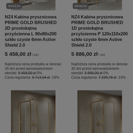
OKAZJA
OKAZJA
NZ4 Kabina prysznicowa
NZ4 Kabina prysznicowa
PRIME GOLD BRUSHED
PRIME GOLD BRUSHED
2D prostokątna
1D prostokątna
przyścienna L 90x80x200
przyścienna P 120x110x200
szkło czyste 6mm Active
szkło czyste 6mm Active
Shield 2.0
Shield 2.0
5 458,00 zł
5 886,00 zł
/
szt.
/
szt.
Najniższa cena produktu w okresie
Najniższa cena produktu w okresie
30 dni przed wprowadzeniem
30 dni przed wprowadzeniem
obniżki:
5 458,00 zł
0%
obniżki:
5 886,00 zł
0%
Cena regularna:
6 713,34 zł
-19%
Cena regularna:
7 239,78 zł
-19%