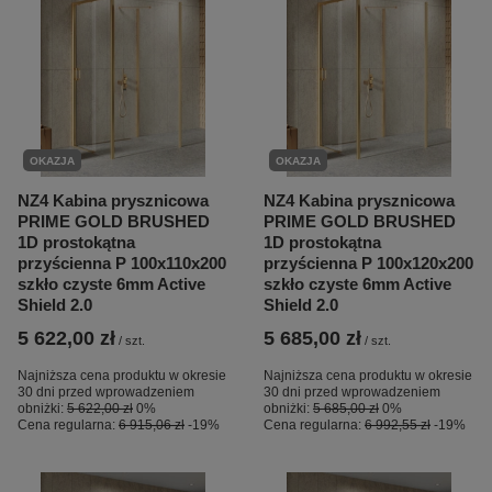
OKAZJA
OKAZJA
NZ4 Kabina prysznicowa
NZ4 Kabina prysznicowa
PRIME GOLD BRUSHED
PRIME GOLD BRUSHED
1D prostokątna
1D prostokątna
przyścienna P 100x110x200
przyścienna P 100x120x200
szkło czyste 6mm Active
szkło czyste 6mm Active
Shield 2.0
Shield 2.0
5 622,00 zł
5 685,00 zł
/
szt.
/
szt.
Najniższa cena produktu w okresie
Najniższa cena produktu w okresie
30 dni przed wprowadzeniem
30 dni przed wprowadzeniem
obniżki:
5 622,00 zł
0%
obniżki:
5 685,00 zł
0%
Cena regularna:
6 915,06 zł
-19%
Cena regularna:
6 992,55 zł
-19%