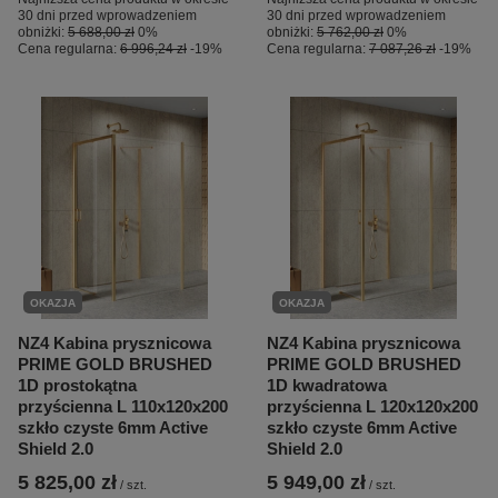
30 dni przed wprowadzeniem
30 dni przed wprowadzeniem
obniżki:
5 688,00 zł
0%
obniżki:
5 762,00 zł
0%
Cena regularna:
6 996,24 zł
-19%
Cena regularna:
7 087,26 zł
-19%
OKAZJA
OKAZJA
NZ4 Kabina prysznicowa
NZ4 Kabina prysznicowa
PRIME GOLD BRUSHED
PRIME GOLD BRUSHED
1D prostokątna
1D kwadratowa
przyścienna L 110x120x200
przyścienna L 120x120x200
szkło czyste 6mm Active
szkło czyste 6mm Active
Shield 2.0
Shield 2.0
5 825,00 zł
5 949,00 zł
/
szt.
/
szt.