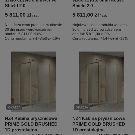
Shield 2.0
Shield 2.0
5 811,00 zł
5 811,00 zł
/
szt.
/
szt.
Najniższa cena produktu w okresie
Najniższa cena produktu w okresie
30 dni przed wprowadzeniem
30 dni przed wprowadzeniem
obniżki:
5 811,00 zł
0%
obniżki:
5 811,00 zł
0%
Cena regularna:
7 147,53 zł
-19%
Cena regularna:
7 147,53 zł
-19%
OKAZJA
OKAZJA
NZ4 Kabina prysznicowa
NZ4 Kabina prysznicowa
PRIME GOLD BRUSHED
PRIME GOLD BRUSHED
1D prostokątna
1D prostokątna