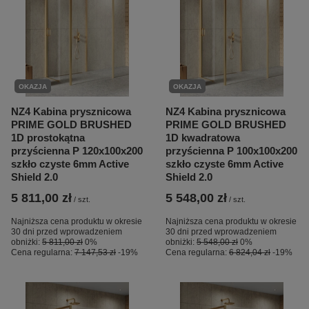
OKAZJA
OKAZJA
NZ4 Kabina prysznicowa
NZ4 Kabina prysznicowa
PRIME GOLD BRUSHED
PRIME GOLD BRUSHED
1D prostokątna
1D kwadratowa
przyścienna P 120x100x200
przyścienna P 100x100x200
szkło czyste 6mm Active
szkło czyste 6mm Active
Shield 2.0
Shield 2.0
5 811,00 zł
5 548,00 zł
/
szt.
/
szt.
Najniższa cena produktu w okresie
Najniższa cena produktu w okresie
30 dni przed wprowadzeniem
30 dni przed wprowadzeniem
obniżki:
5 811,00 zł
0%
obniżki:
5 548,00 zł
0%
Cena regularna:
7 147,53 zł
-19%
Cena regularna:
6 824,04 zł
-19%