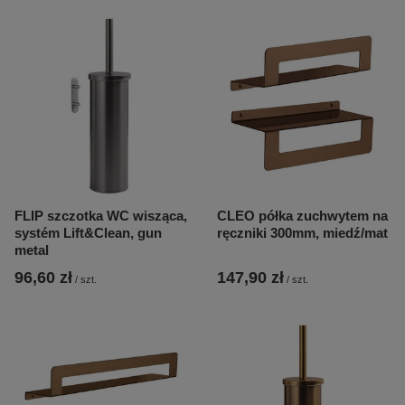
FLIP szczotka WC wisząca,
CLEO półka zuchwytem na
systém Lift&Clean, gun
ręczniki 300mm, miedź/mat
metal
96,60 zł
147,90 zł
/
szt.
/
szt.