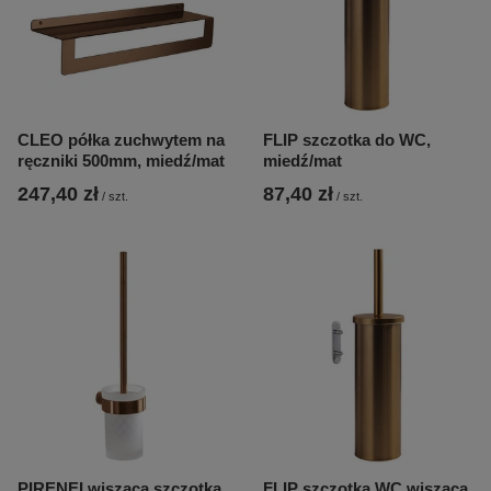
CLEO półka zuchwytem na
FLIP szczotka do WC,
ręczniki 500mm, miedź/mat
miedź/mat
247,40 zł
87,40 zł
/
szt.
/
szt.
PIRENEI wisząca szczotka
FLIP szczotka WC wisząca,