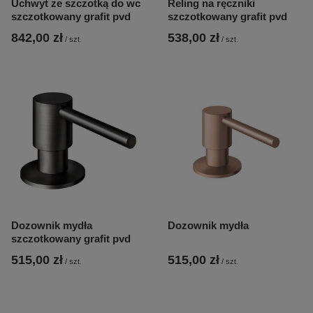
Uchwyt ze szczotką do wc
Reling na ręczniki
szczotkowany grafit pvd
szczotkowany grafit pvd
842,00 zł
538,00 zł
/
szt.
/
szt.
Dozownik mydła
Dozownik mydła
szczotkowany grafit pvd
515,00 zł
515,00 zł
/
szt.
/
szt.