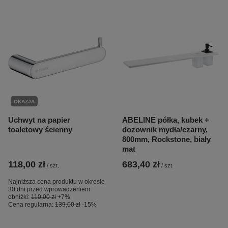
OKAZJA
Uchwyt na papier
ABELINE półka, kubek +
toaletowy ścienny
dozownik mydła/czarny,
800mm, Rockstone, biały
mat
118,00 zł
683,40 zł
/
szt.
/
szt.
Najniższa cena produktu w okresie
30 dni przed wprowadzeniem
obniżki:
110,00 zł
+7%
Cena regularna:
139,00 zł
-15%