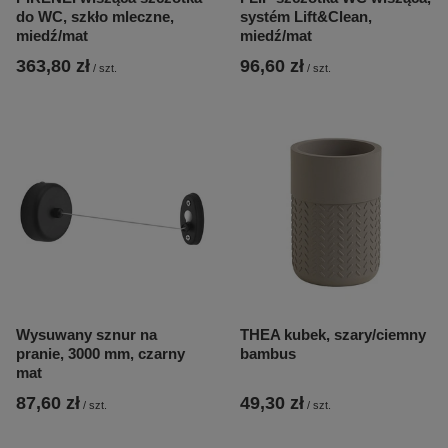
do WC, szkło mleczne,
systém Lift&Clean,
miedź/mat
miedź/mat
363,80 zł
96,60 zł
/
szt.
/
szt.
Wysuwany sznur na
THEA kubek, szary/ciemny
pranie, 3000 mm, czarny
bambus
mat
87,60 zł
49,30 zł
/
szt.
/
szt.