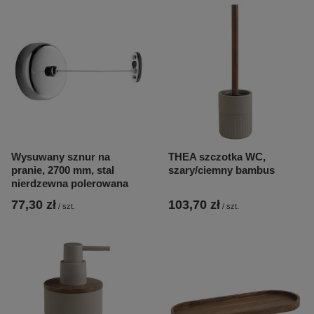
Wysuwany sznur na
THEA szczotka WC,
pranie, 2700 mm, stal
szary/ciemny bambus
nierdzewna polerowana
77,30 zł
103,70 zł
/
szt.
/
szt.