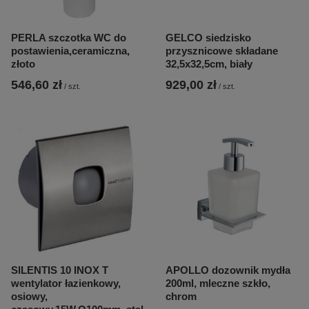
PERLA szczotka WC do
GELCO siedzisko
postawienia,ceramiczna,
przysznicowe składane
złoto
32,5x32,5cm, biały
546,60 zł
929,00 zł
/
szt.
/
szt.
SILENTIS 10 INOX T
APOLLO dozownik mydła
wentylator łazienkowy,
200ml, mleczne szkło,
osiowy,
chrom