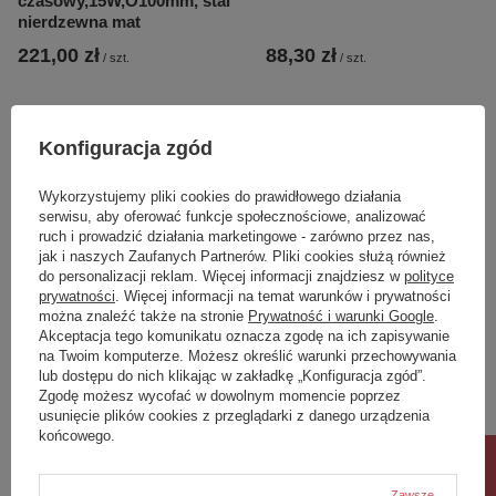
czasowy,15W,O100mm, stal
nierdzewna mat
221,00 zł
88,30 zł
/
szt.
/
szt.
Konfiguracja zgód
Wykorzystujemy pliki cookies do prawidłowego działania
serwisu, aby oferować funkcje społecznościowe, analizować
ruch i prowadzić działania marketingowe - zarówno przez nas,
jak i naszych Zaufanych Partnerów. Pliki cookies służą również
do personalizacji reklam. Więcej informacji znajdziesz w
polityce
prywatności
. Więcej informacji na temat warunków i prywatności
można znaleźć także na stronie
Prywatność i warunki Google
.
Akceptacja tego komunikatu oznacza zgodę na ich zapisywanie
APOLLO wisząca szczotka
APOLLO kubek, mleczne
na Twoim komputerze. Możesz określić warunki przechowywania
do WC, mleczne szkło,
szkło, chrom
lub dostępu do nich klikając w zakładkę „Konfiguracja zgód”.
chrom
Zgodę możesz wycofać w dowolnym momencie poprzez
usunięcie plików cookies z przeglądarki z danego urządzenia
143,50 zł
58,90 zł
/
szt.
/
szt.
końcowego.
Zawsze