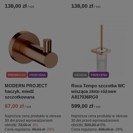
138,00 zł
138,00 zł
/
szt.
/
szt.
PROMOCJA
PRZECENA
OKAZJA
PRZECENA
MODERN PROJECT
Roca Tempo szczotka WC
haczyk, miedź
wisząca złoto różowe
szczotkowana
A817036RG0
67,00 zł
599,00 zł
/
szt.
/
szt.
Najniższa cena produktu w okresie
Najniższa cena produktu w okresie
30 dni przed wprowadzeniem
30 dni przed wprowadzeniem
obniżki:
73,00 zł
-8%
obniżki:
599,00 zł
0%
Cena regularna:
95,01 zł
-29%
Cena regularna:
836,00 zł
-28%