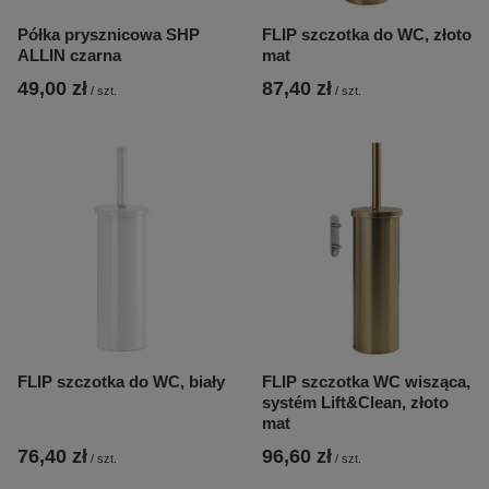
Półka prysznicowa SHP
FLIP szczotka do WC, złoto
ALLIN czarna
mat
49,00 zł
87,40 zł
/
szt.
/
szt.
FLIP szczotka do WC, biały
FLIP szczotka WC wisząca,
systém Lift&Clean, złoto
mat
76,40 zł
96,60 zł
/
szt.
/
szt.