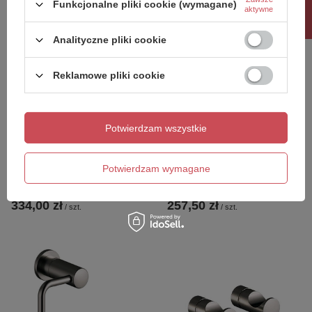
Rabat 10%
Funkcjonalne pliki cookie (wymagane)
aktywne
Analityczne pliki cookie
Reklamowe pliki cookie
Potwierdzam wszystkie
X - MART 15 wentylator
X-ROUND obrotowy
łazienkowy, 25W, wylot
wieszak na ręczniki
Potwierdzam wymagane
150mm, stal nierdzewna
potrójny 380mm, chrom
mat
334,00 zł
257,50 zł
/
szt.
/
szt.