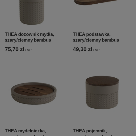
THEA dozownik mydła,
THEA podstawka,
szary/ciemny bambus
szary/ciemny bambus
75,70 zł
49,30 zł
/
szt.
/
szt.
THEA mydelniczka,
THEA pojemnik,