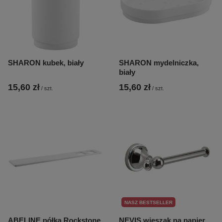
SHARON kubek, biały
SHARON mydelniczka,
biały
15,60 zł
15,60 zł
/
szt.
/
szt.
NASZ BESTSELLER
ABELINE półka Rockstone
NEVIS wieszak na papier