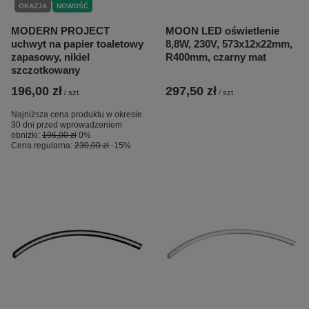
OKAZJA
NOWOŚĆ
MODERN PROJECT
MOON LED oświetlenie
uchwyt na papier toaletowy
8,8W, 230V, 573x12x22mm,
zapasowy, nikiel
R400mm, czarny mat
szczotkowany
196,00 zł
297,50 zł
/
szt.
/
szt.
Najniższa cena produktu w okresie
30 dni przed wprowadzeniem
obniżki:
196,00 zł
0%
Cena regularna:
230,00 zł
-15%