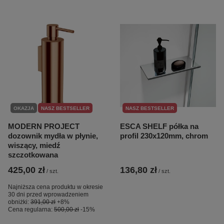
OKAZJA
NASZ BESTSELLER
NASZ BESTSELLER
MODERN PROJECT
ESCA SHELF półka na
dozownik mydła w płynie,
profil 230x120mm, chrom
wiszący, miedź
szczotkowana
425,00 zł
136,80 zł
/
szt.
/
szt.
Najniższa cena produktu w okresie
30 dni przed wprowadzeniem
obniżki:
391,00 zł
+8%
Cena regularna:
500,00 zł
-15%