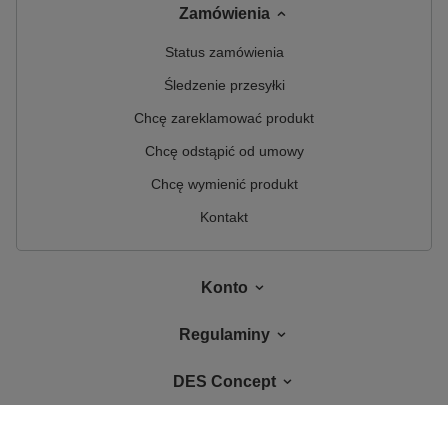
Zamówienia
Status zamówienia
Śledzenie przesyłki
Chcę zareklamować produkt
Chcę odstąpić od umowy
Chcę wymienić produkt
Kontakt
Konto
Regulaminy
DES Concept
W sklepie prezentujemy ceny brutto (z VAT).
Stawki VAT dla konsumentów z
kraju:
Polska
.