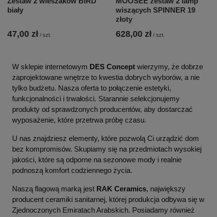
Zestaw 2 wieszaków BIRD
MOOSEE zestaw 2 lamp
biały
wiszących SPINNER 19
złoty
47,00 zł
628,00 zł
/
szt.
/
szt.
W sklepie internetowym
DES Concept
wierzymy, że dobrze
zaprojektowane wnętrze to kwestia dobrych wyborów, a nie
tylko budżetu. Nasza oferta to połączenie estetyki,
funkcjonalności i trwałości. Starannie selekcjonujemy
produkty od sprawdzonych producentów, aby dostarczać
wyposażenie, które przetrwa próbę czasu.
U nas znajdziesz elementy, które pozwolą Ci urządzić dom
bez kompromisów. Skupiamy się na przedmiotach wysokiej
jakości, które są odporne na sezonowe mody i realnie
podnoszą komfort codziennego życia.
Naszą flagową marką jest
RAK Ceramics
, największy
producent ceramiki sanitarnej, której produkcja odbywa się w
Zjednoczonych Emiratach Arabskich. Posiadamy również