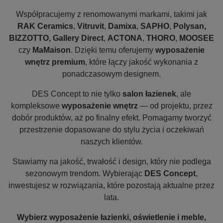
Współpracujemy z renomowanymi markami, takimi jak
RAK Ceramics
,
Vitruvit
,
Damixa
,
SAPHO
,
Polysan,
BIZZOTTO, Gallery Direct
,
ACTONA
,
THORO
,
MOOSEE
czy
MaMaison
. Dzięki temu oferujemy
wyposażenie
wnętrz premium
, które łączy jakość wykonania z
ponadczasowym designem.
DES Concept to nie tylko
salon łazienek
, ale
kompleksowe
wyposażenie wnętrz
— od projektu, przez
dobór produktów, aż po finalny efekt. Pomagamy tworzyć
przestrzenie dopasowane do stylu życia i oczekiwań
naszych klientów.
Stawiamy na jakość, trwałość i design, który nie podlega
sezonowym trendom. Wybierając
DES Concept
,
inwestujesz w rozwiązania, które pozostają aktualne przez
lata.
Wybierz wyposażenie łazienki, oświetlenie i meble,