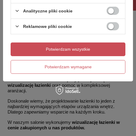
Analityczne pliki cookie
Reklamowe pliki cookie
Potwierdzam wszystkie
Wizualizacja łazienki w cenie
zakupionych produktów
Potwierdzam wymagane
Planujesz remont łazienki lub urządzasz nową łazienkę w
mieszkaniu albo domu? Oferujemy profesjonalną
wizualizację łazienki
oraz pomoc w kompleksowej
aranżacji.
Doskonale wiemy, że projektowanie łazienki to jeden z
najbardziej wymagających etapów urządzania wnętrz.
Dlatego zapewniamy wsparcie na każdym kroku.
W naszym salonie wykonujemy
wizualizację łazienki w
cenie zakupionych u nas produktów.