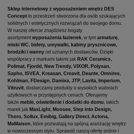
Sklep internetowy z wyposażeniem wnętrz DES
Concept
to przestrzeń stworzona dla osób szukających
solidnych i estetycznych rozwiązań do swojego domu.
W naszej ofercie znajdziesz bogaty
asortyment
wyposażenia łazienek
, w tym
armaturę,
miski WC, bidety, umywalki, kabiny prysznicowe,
brodziki i wanny
od uznanych dostawców. Dzięki
współpracy z markami takimi jak
RAK Ceramics,
Polimat, Fjordd, New Trendy, VIXOR, Polysan,
Sapho, ISVEA, Kreasan, Creavit, Deante, Omnires,
Kohlman, FDesign, Damixa, JTP, Lavita, Imperium,
Vitruvit
, dostarczamy produkty o wysokich walorach
użytkowych w przystępnych cenach. Oferujemy
także
meble, oświetlenie i dodatki do domu
, takich
marek jak
MaxLight, Moosee, Step into Design,
Thoro, Sollux, Emibig, Gallery Direct, Actona,
MaMaison
, które pozwalają na spójną aranżację wnętrz
w nowoczesnym stylu. Sprawdź naszą ofertę online i