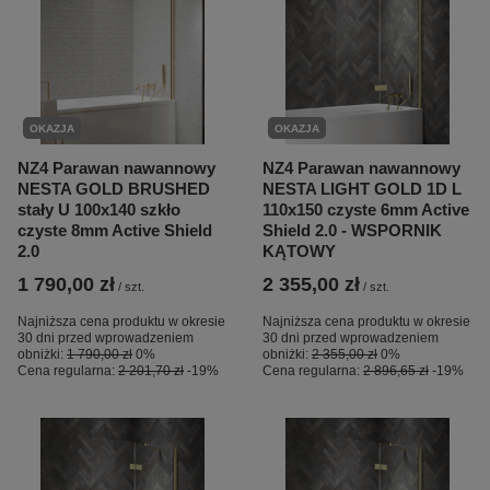
OKAZJA
OKAZJA
NZ4 Parawan nawannowy
NZ4 Parawan nawannowy
NESTA GOLD BRUSHED
NESTA LIGHT GOLD 1D L
stały U 100x140 szkło
110x150 czyste 6mm Active
czyste 8mm Active Shield
Shield 2.0 - WSPORNIK
2.0
KĄTOWY
1 790,00 zł
2 355,00 zł
/
szt.
/
szt.
Najniższa cena produktu w okresie
Najniższa cena produktu w okresie
30 dni przed wprowadzeniem
30 dni przed wprowadzeniem
obniżki:
1 790,00 zł
0%
obniżki:
2 355,00 zł
0%
Cena regularna:
2 201,70 zł
-19%
Cena regularna:
2 896,65 zł
-19%