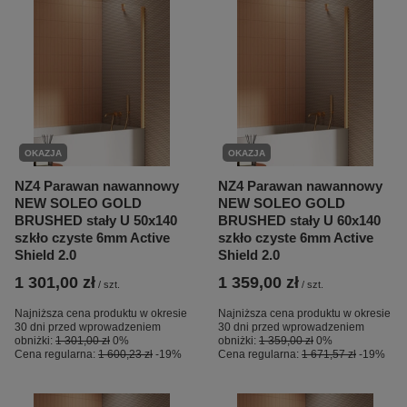
OKAZJA
OKAZJA
NZ4 Parawan nawannowy
NZ4 Parawan nawannowy
NEW SOLEO GOLD
NEW SOLEO GOLD
BRUSHED stały U 50x140
BRUSHED stały U 60x140
szkło czyste 6mm Active
szkło czyste 6mm Active
Shield 2.0
Shield 2.0
1 301,00 zł
1 359,00 zł
/
szt.
/
szt.
Najniższa cena produktu w okresie
Najniższa cena produktu w okresie
30 dni przed wprowadzeniem
30 dni przed wprowadzeniem
obniżki:
1 301,00 zł
0%
obniżki:
1 359,00 zł
0%
Cena regularna:
1 600,23 zł
-19%
Cena regularna:
1 671,57 zł
-19%