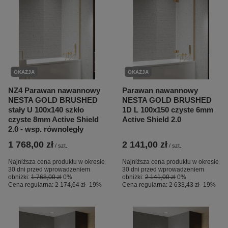
OKAZJA
OKAZJA
NZ4 Parawan nawannowy
Parawan nawannowy
NESTA GOLD BRUSHED
NESTA GOLD BRUSHED
stały U 100x140 szkło
1D L 100x150 czyste 6mm
czyste 8mm Active Shield
Active Shield 2.0
2.0 - wsp. równoległy
1 768,00 zł
2 141,00 zł
/
szt.
/
szt.
Najniższa cena produktu w okresie
Najniższa cena produktu w okresie
30 dni przed wprowadzeniem
30 dni przed wprowadzeniem
obniżki:
1 768,00 zł
0%
obniżki:
2 141,00 zł
0%
Cena regularna:
2 174,64 zł
-19%
Cena regularna:
2 633,43 zł
-19%