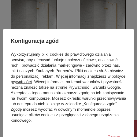
Konfiguracja zgód
OKAZJA
OKAZJA
Wykorzystujemy pliki cookies do prawidłowego działania
serwisu, aby oferować funkcje społecznościowe, analizować
Parawan nawannowy
NZ4 Parawan nawannowy
ruch i prowadzić działania marketingowe - zarówno przez nas,
NESTA GOLD BRUSHED
NESTA GOLD BRUSHED
jak i naszych Zaufanych Partnerów. Pliki cookies służą również
1D P 100x150 czyste 6mm
1D L 110x150 czyste 6mm
do personalizacji reklam. Więcej informacji znajdziesz w
polityce
Active Shield 2.0 -
Active Shield 2.0 -
prywatności
. Więcej informacji na temat warunków i prywatności
WSPORNIK KĄTOWY
WSPORNIK KĄTOWY
można znaleźć także na stronie
Prywatność i warunki Google
.
Akceptacja tego komunikatu oznacza zgodę na ich zapisywanie
2 291,00 zł
2 355,00 zł
/
szt.
/
szt.
na Twoim komputerze. Możesz określić warunki przechowywania
lub dostępu do nich klikając w zakładkę „Konfiguracja zgód”.
Najniższa cena produktu w okresie
Najniższa cena produktu w okresie
Zgodę możesz wycofać w dowolnym momencie poprzez
30 dni przed wprowadzeniem
30 dni przed wprowadzeniem
obniżki:
2 291,00 zł
0%
obniżki:
2 355,00 zł
0%
usunięcie plików cookies z przeglądarki z danego urządzenia
Cena regularna:
2 817,93 zł
-19%
Cena regularna:
2 896,65 zł
-19%
końcowego.
Zawsze