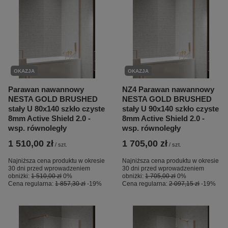
OKAZJA
OKAZJA
Parawan nawannowy
NZ4 Parawan nawannowy
NESTA GOLD BRUSHED
NESTA GOLD BRUSHED
stały U 80x140 szkło czyste
stały U 90x140 szkło czyste
8mm Active Shield 2.0 -
8mm Active Shield 2.0 -
wsp. równoległy
wsp. równoległy
1 510,00 zł
1 705,00 zł
/
szt.
/
szt.
Najniższa cena produktu w okresie
Najniższa cena produktu w okresie
30 dni przed wprowadzeniem
30 dni przed wprowadzeniem
obniżki:
1 510,00 zł
0%
obniżki:
1 705,00 zł
0%
Cena regularna:
1 857,30 zł
-19%
Cena regularna:
2 097,15 zł
-19%