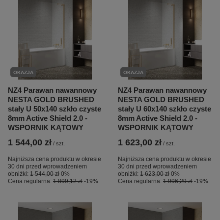
OKAZJA
OKAZJA
NZ4 Parawan nawannowy
NZ4 Parawan nawannowy
NESTA GOLD BRUSHED
NESTA GOLD BRUSHED
stały U 50x140 szkło czyste
stały U 60x140 szkło czyste
8mm Active Shield 2.0 -
8mm Active Shield 2.0 -
WSPORNIK KĄTOWY
WSPORNIK KĄTOWY
1 544,00 zł
1 623,00 zł
/
szt.
/
szt.
Najniższa cena produktu w okresie
Najniższa cena produktu w okresie
30 dni przed wprowadzeniem
30 dni przed wprowadzeniem
obniżki:
1 544,00 zł
0%
obniżki:
1 623,00 zł
0%
Cena regularna:
1 899,12 zł
-19%
Cena regularna:
1 996,29 zł
-19%