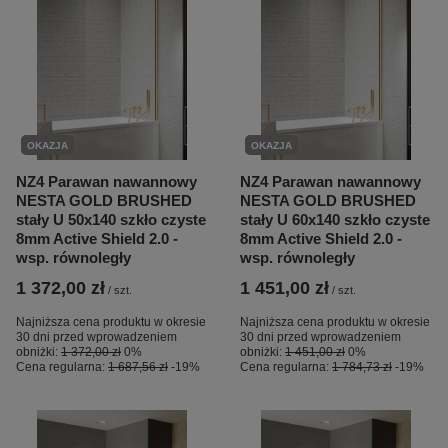
OKAZJA
OKAZJA
NZ4 Parawan nawannowy
NZ4 Parawan nawannowy
NESTA GOLD BRUSHED
NESTA GOLD BRUSHED
stały U 50x140 szkło czyste
stały U 60x140 szkło czyste
8mm Active Shield 2.0 -
8mm Active Shield 2.0 -
wsp. równoległy
wsp. równoległy
1 372,00 zł
1 451,00 zł
/
szt.
/
szt.
Najniższa cena produktu w okresie
Najniższa cena produktu w okresie
30 dni przed wprowadzeniem
30 dni przed wprowadzeniem
obniżki:
1 372,00 zł
0%
obniżki:
1 451,00 zł
0%
Cena regularna:
1 687,56 zł
-19%
Cena regularna:
1 784,73 zł
-19%