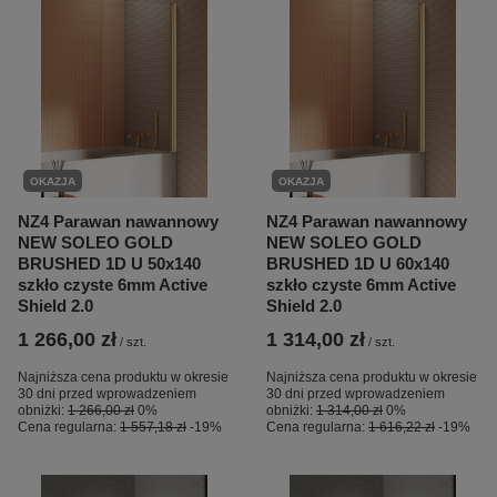
OKAZJA
OKAZJA
NZ4 Parawan nawannowy
NZ4 Parawan nawannowy
NEW SOLEO GOLD
NEW SOLEO GOLD
BRUSHED 1D U 50x140
BRUSHED 1D U 60x140
szkło czyste 6mm Active
szkło czyste 6mm Active
Shield 2.0
Shield 2.0
1 266,00 zł
1 314,00 zł
/
szt.
/
szt.
Najniższa cena produktu w okresie
Najniższa cena produktu w okresie
30 dni przed wprowadzeniem
30 dni przed wprowadzeniem
obniżki:
1 266,00 zł
0%
obniżki:
1 314,00 zł
0%
Cena regularna:
1 557,18 zł
-19%
Cena regularna:
1 616,22 zł
-19%