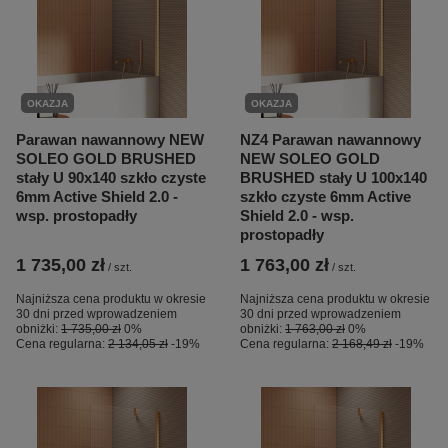
OKAZJA
OKAZJA
Parawan nawannowy NEW
NZ4 Parawan nawannowy
SOLEO GOLD BRUSHED
NEW SOLEO GOLD
stały U 90x140 szkło czyste
BRUSHED stały U 100x140
6mm Active Shield 2.0 -
szkło czyste 6mm Active
wsp. prostopadły
Shield 2.0 - wsp.
prostopadły
1 735,00 zł
1 763,00 zł
/
szt.
/
szt.
Najniższa cena produktu w okresie
Najniższa cena produktu w okresie
30 dni przed wprowadzeniem
30 dni przed wprowadzeniem
obniżki:
1 735,00 zł
0%
obniżki:
1 763,00 zł
0%
Cena regularna:
2 134,05 zł
-19%
Cena regularna:
2 168,49 zł
-19%