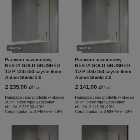
OKAZJA
OKAZJA
Parawan nawannowy
Parawan nawannowy
NESTA GOLD BRUSHED
NESTA GOLD BRUSHED
1D P 120x150 czyste 6mm
1D P 100x150 czyste 6mm
Active Shield 2.0
Active Shield 2.0
2 235,00 zł
2 141,00 zł
/
szt.
/
szt.
Najniższa cena produktu w okresie
Najniższa cena produktu w okresie
30 dni przed wprowadzeniem
30 dni przed wprowadzeniem
obniżki:
2 235,00 zł
0%
obniżki:
2 141,00 zł
0%
Cena regularna:
2 749,05 zł
-19%
Cena regularna:
2 633,43 zł
-19%