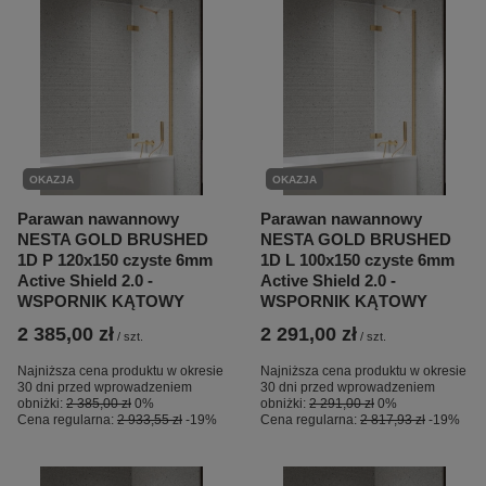
OKAZJA
OKAZJA
Parawan nawannowy
Parawan nawannowy
NESTA GOLD BRUSHED
NESTA GOLD BRUSHED
1D P 120x150 czyste 6mm
1D L 100x150 czyste 6mm
Active Shield 2.0 -
Active Shield 2.0 -
WSPORNIK KĄTOWY
WSPORNIK KĄTOWY
2 385,00 zł
2 291,00 zł
/
szt.
/
szt.
Najniższa cena produktu w okresie
Najniższa cena produktu w okresie
30 dni przed wprowadzeniem
30 dni przed wprowadzeniem
obniżki:
2 385,00 zł
0%
obniżki:
2 291,00 zł
0%
Cena regularna:
2 933,55 zł
-19%
Cena regularna:
2 817,93 zł
-19%