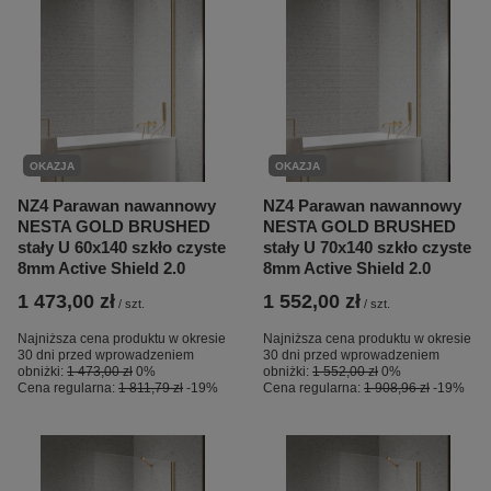
OKAZJA
OKAZJA
NZ4 Parawan nawannowy
NZ4 Parawan nawannowy
NESTA GOLD BRUSHED
NESTA GOLD BRUSHED
stały U 60x140 szkło czyste
stały U 70x140 szkło czyste
8mm Active Shield 2.0
8mm Active Shield 2.0
1 473,00 zł
1 552,00 zł
/
szt.
/
szt.
Najniższa cena produktu w okresie
Najniższa cena produktu w okresie
30 dni przed wprowadzeniem
30 dni przed wprowadzeniem
obniżki:
1 473,00 zł
0%
obniżki:
1 552,00 zł
0%
Cena regularna:
1 811,79 zł
-19%
Cena regularna:
1 908,96 zł
-19%