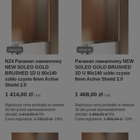
OKAZJA
OKAZJA
NZ4 Parawan nawannowy
Parawan nawannowy NEW
NEW SOLEO GOLD
SOLEO GOLD BRUSHED
BRUSHED 1D U 80x140
1D U 90x140 szkło czyste
szkło czyste 6mm Active
6mm Active Shield 2.0
Shield 2.0
1 414,00 zł
1 468,00 zł
/
szt.
/
szt.
Najniższa cena produktu w okresie
Najniższa cena produktu w okresie
30 dni przed wprowadzeniem
30 dni przed wprowadzeniem
obniżki:
1 414,00 zł
0%
obniżki:
1 468,00 zł
0%
Cena regularna:
1 739,22 zł
-19%
Cena regularna:
1 805,64 zł
-19%