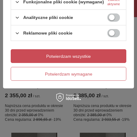
Rabat 10%
Funkcjonalne pliki cookie (wymagane)
aktywne
Analityczne pliki cookie
Reklamowe pliki cookie
OKAZJA
OKAZJA
Potwierdzam wszystkie
NZ4 Parawan nawannowy
Parawan nawannowy
NESTA GOLD BRUSHED
NESTA GOLD BRUSHED
Potwierdzam wymagane
1D P 110x150 czyste 6mm
1D L 120x150 czyste 6mm
Active Shield 2.0 -
Active Shield 2.0 -
WSPORNIK KĄTOWY
WSPORNIK KĄTOWY
2 355,00 zł
2 385,00 zł
/
szt.
/
szt.
Najniższa cena produktu w okresie
Najniższa cena produktu w okresie
30 dni przed wprowadzeniem
30 dni przed wprowadzeniem
obniżki:
2 355,00 zł
0%
obniżki:
2 385,00 zł
0%
Cena regularna:
2 896,65 zł
-19%
Cena regularna:
2 933,55 zł
-19%