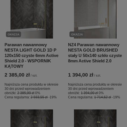
OKAZJA
OKAZJA
Parawan nawannowy
NZ4 Parawan nawannowy
NESTA LIGHT GOLD 1D P
NESTA GOLD BRUSHED
120x150 czyste 6mm Active
stały U 50x140 szkło czyste
Shield 2.0 - WSPORNIK
8mm Active Shield 2.0
KĄTOWY
2 385,00 zł
1 394,00 zł
/
szt.
/
szt.
Najniższa cena produktu w okresie
Najniższa cena produktu w okresie
30 dni przed wprowadzeniem
30 dni przed wprowadzeniem
obniżki:
2 385,00 zł
0%
obniżki:
1 394,00 zł
0%
Cena regularna:
2 933,55 zł
-19%
Cena regularna:
1 714,62 zł
-19%