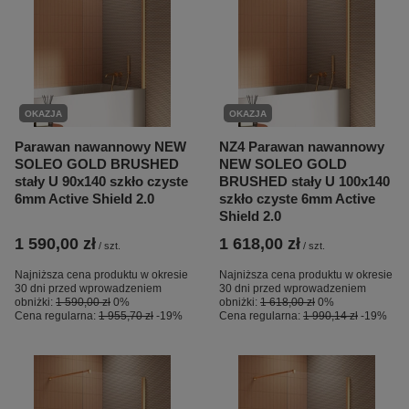
OKAZJA
OKAZJA
Parawan nawannowy NEW
NZ4 Parawan nawannowy
SOLEO GOLD BRUSHED
NEW SOLEO GOLD
stały U 90x140 szkło czyste
BRUSHED stały U 100x140
6mm Active Shield 2.0
szkło czyste 6mm Active
Shield 2.0
1 590,00 zł
1 618,00 zł
/
szt.
/
szt.
Najniższa cena produktu w okresie
Najniższa cena produktu w okresie
30 dni przed wprowadzeniem
30 dni przed wprowadzeniem
obniżki:
1 590,00 zł
0%
obniżki:
1 618,00 zł
0%
Cena regularna:
1 955,70 zł
-19%
Cena regularna:
1 990,14 zł
-19%