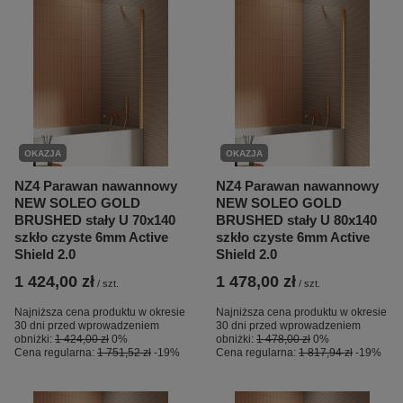
OKAZJA
OKAZJA
NZ4 Parawan nawannowy
NZ4 Parawan nawannowy
NEW SOLEO GOLD
NEW SOLEO GOLD
BRUSHED stały U 70x140
BRUSHED stały U 80x140
szkło czyste 6mm Active
szkło czyste 6mm Active
Shield 2.0
Shield 2.0
1 424,00 zł
1 478,00 zł
/
szt.
/
szt.
Najniższa cena produktu w okresie
Najniższa cena produktu w okresie
30 dni przed wprowadzeniem
30 dni przed wprowadzeniem
obniżki:
1 424,00 zł
0%
obniżki:
1 478,00 zł
0%
Cena regularna:
1 751,52 zł
-19%
Cena regularna:
1 817,94 zł
-19%