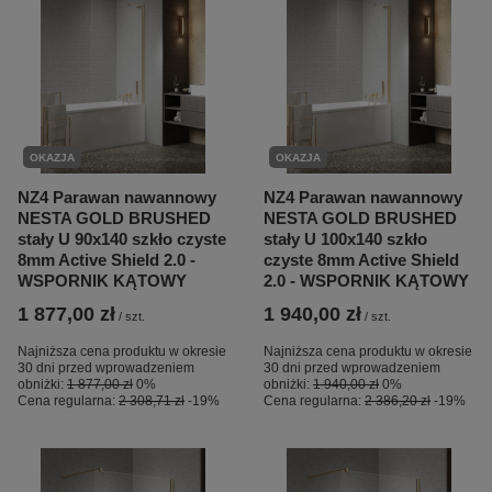
OKAZJA
OKAZJA
NZ4 Parawan nawannowy
NZ4 Parawan nawannowy
NESTA GOLD BRUSHED
NESTA GOLD BRUSHED
stały U 90x140 szkło czyste
stały U 100x140 szkło
8mm Active Shield 2.0 -
czyste 8mm Active Shield
WSPORNIK KĄTOWY
2.0 - WSPORNIK KĄTOWY
1 877,00 zł
1 940,00 zł
/
szt.
/
szt.
Najniższa cena produktu w okresie
Najniższa cena produktu w okresie
30 dni przed wprowadzeniem
30 dni przed wprowadzeniem
obniżki:
1 877,00 zł
0%
obniżki:
1 940,00 zł
0%
Cena regularna:
2 308,71 zł
-19%
Cena regularna:
2 386,20 zł
-19%