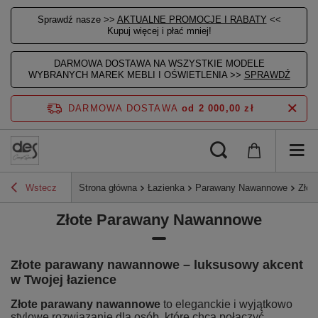
Sprawdź nasze >>
AKTUALNE PROMOCJE I RABATY
<<
Kupuj więcej i płać mniej!
DARMOWA DOSTAWA NA WSZYSTKIE MODELE
WYBRANYCH MAREK MEBLI I OŚWIETLENIA >>
SPRAWDŹ
DARMOWA DOSTAWA
od 2 000,00 zł
Wstecz
Strona główna
Łazienka
Parawany Nawannowe
Złot
Złote Parawany Nawannowe
Złote parawany nawannowe – luksusowy akcent
w Twojej łazience
Złote parawany nawannowe
to eleganckie i wyjątkowo
stylowe rozwiązanie dla osób, które chcą połączyć