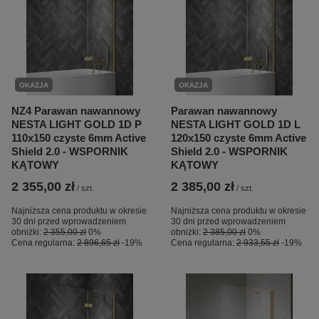
OKAZJA
OKAZJA
NZ4 Parawan nawannowy
Parawan nawannowy
NESTA LIGHT GOLD 1D P
NESTA LIGHT GOLD 1D L
110x150 czyste 6mm Active
120x150 czyste 6mm Active
Shield 2.0 - WSPORNIK
Shield 2.0 - WSPORNIK
KĄTOWY
KĄTOWY
2 355,00 zł
2 385,00 zł
/
szt.
/
szt.
Najniższa cena produktu w okresie
Najniższa cena produktu w okresie
30 dni przed wprowadzeniem
30 dni przed wprowadzeniem
obniżki:
2 355,00 zł
0%
obniżki:
2 385,00 zł
0%
Cena regularna:
2 896,65 zł
-19%
Cena regularna:
2 933,55 zł
-19%