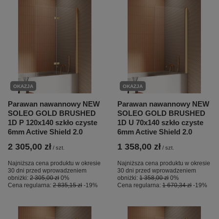
OKAZJA
OKAZJA
Parawan nawannowy NEW
Parawan nawannowy NEW
SOLEO GOLD BRUSHED
SOLEO GOLD BRUSHED
1D P 120x140 szkło czyste
1D U 70x140 szkło czyste
6mm Active Shield 2.0
6mm Active Shield 2.0
2 305,00 zł
1 358,00 zł
/
szt.
/
szt.
Najniższa cena produktu w okresie
Najniższa cena produktu w okresie
30 dni przed wprowadzeniem
30 dni przed wprowadzeniem
obniżki:
2 305,00 zł
0%
obniżki:
1 358,00 zł
0%
Cena regularna:
2 835,15 zł
-19%
Cena regularna:
1 670,34 zł
-19%