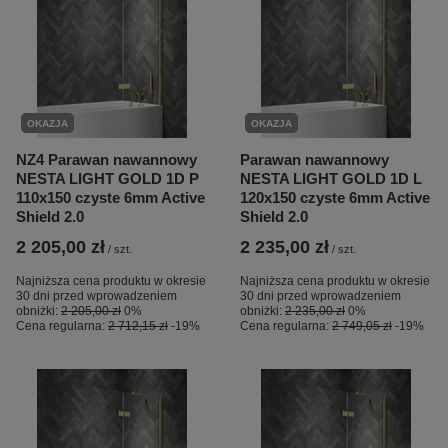
OKAZJA
OKAZJA
NZ4 Parawan nawannowy
Parawan nawannowy
NESTA LIGHT GOLD 1D P
NESTA LIGHT GOLD 1D L
110x150 czyste 6mm Active
120x150 czyste 6mm Active
Shield 2.0
Shield 2.0
2 205,00 zł
2 235,00 zł
/
szt.
/
szt.
Najniższa cena produktu w okresie
Najniższa cena produktu w okresie
30 dni przed wprowadzeniem
30 dni przed wprowadzeniem
obniżki:
2 205,00 zł
0%
obniżki:
2 235,00 zł
0%
Cena regularna:
2 712,15 zł
-19%
Cena regularna:
2 749,05 zł
-19%