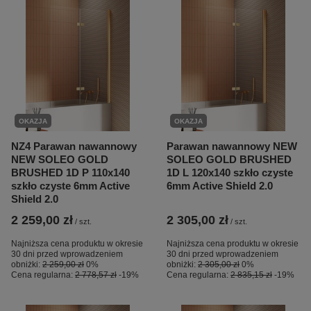
OKAZJA
OKAZJA
NZ4 Parawan nawannowy
Parawan nawannowy NEW
NEW SOLEO GOLD
SOLEO GOLD BRUSHED
BRUSHED 1D P 110x140
1D L 120x140 szkło czyste
szkło czyste 6mm Active
6mm Active Shield 2.0
Shield 2.0
2 259,00 zł
2 305,00 zł
/
szt.
/
szt.
Najniższa cena produktu w okresie
Najniższa cena produktu w okresie
30 dni przed wprowadzeniem
30 dni przed wprowadzeniem
obniżki:
2 259,00 zł
0%
obniżki:
2 305,00 zł
0%
Cena regularna:
2 778,57 zł
-19%
Cena regularna:
2 835,15 zł
-19%