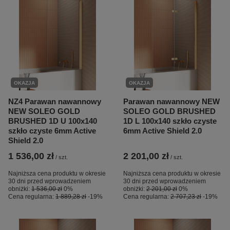
OKAZJA
OKAZJA
NZ4 Parawan nawannowy
Parawan nawannowy NEW
NEW SOLEO GOLD
SOLEO GOLD BRUSHED
BRUSHED 1D U 100x140
1D L 100x140 szkło czyste
szkło czyste 6mm Active
6mm Active Shield 2.0
Shield 2.0
1 536,00 zł
2 201,00 zł
/
szt.
/
szt.
Najniższa cena produktu w okresie
Najniższa cena produktu w okresie
30 dni przed wprowadzeniem
30 dni przed wprowadzeniem
obniżki:
1 536,00 zł
0%
obniżki:
2 201,00 zł
0%
Cena regularna:
1 889,28 zł
-19%
Cena regularna:
2 707,23 zł
-19%