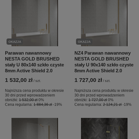
OKAZJA
OKAZJA
Parawan nawannowy
NZ4 Parawan nawannowy
NESTA GOLD BRUSHED
NESTA GOLD BRUSHED
stały U 80x140 szkło czyste
stały U 90x140 szkło czyste
8mm Active Shield 2.0
8mm Active Shield 2.0
1 532,00 zł
1 727,00 zł
/
szt.
/
szt.
Najniższa cena produktu w okresie
Najniższa cena produktu w okresie
30 dni przed wprowadzeniem
30 dni przed wprowadzeniem
obniżki:
1 532,00 zł
0%
obniżki:
1 727,00 zł
0%
Cena regularna:
1 884,36 zł
-19%
Cena regularna:
2 124,21 zł
-19%