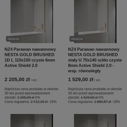
OKAZJA
OKAZJA
NZ4 Parawan nawannowy
NZ4 Parawan nawannowy
NESTA GOLD BRUSHED
NESTA GOLD BRUSHED
1D L 110x150 czyste 6mm
stały U 70x140 szkło czyste
Active Shield 2.0
8mm Active Shield 2.0 -
wsp. równoległy
2 205,00 zł
1 529,00 zł
/
szt.
/
szt.
Najniższa cena produktu w okresie
Najniższa cena produktu w okresie
30 dni przed wprowadzeniem
30 dni przed wprowadzeniem
obniżki:
2 205,00 zł
0%
obniżki:
1 529,00 zł
0%
Cena regularna:
2 712,15 zł
-19%
Cena regularna:
1 880,67 zł
-19%