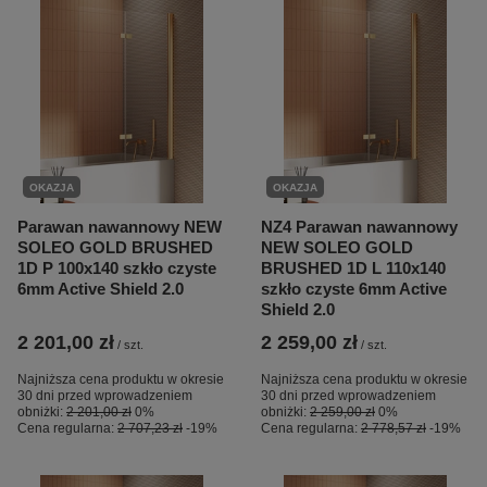
OKAZJA
OKAZJA
Parawan nawannowy NEW
NZ4 Parawan nawannowy
SOLEO GOLD BRUSHED
NEW SOLEO GOLD
1D P 100x140 szkło czyste
BRUSHED 1D L 110x140
6mm Active Shield 2.0
szkło czyste 6mm Active
Shield 2.0
2 201,00 zł
2 259,00 zł
/
szt.
/
szt.
Najniższa cena produktu w okresie
Najniższa cena produktu w okresie
30 dni przed wprowadzeniem
30 dni przed wprowadzeniem
obniżki:
2 201,00 zł
0%
obniżki:
2 259,00 zł
0%
Cena regularna:
2 707,23 zł
-19%
Cena regularna:
2 778,57 zł
-19%