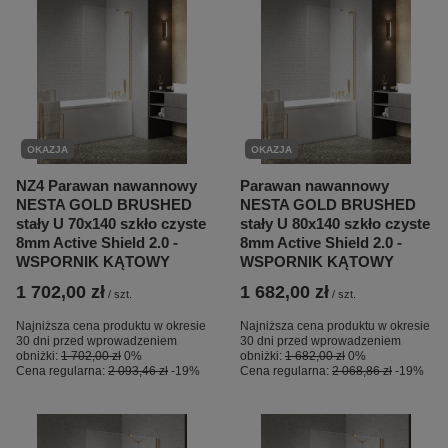
OKAZJA
OKAZJA
NZ4 Parawan nawannowy
Parawan nawannowy
NESTA GOLD BRUSHED
NESTA GOLD BRUSHED
stały U 70x140 szkło czyste
stały U 80x140 szkło czyste
8mm Active Shield 2.0 -
8mm Active Shield 2.0 -
WSPORNIK KĄTOWY
WSPORNIK KĄTOWY
1 702,00 zł
1 682,00 zł
/
szt.
/
szt.
Najniższa cena produktu w okresie
Najniższa cena produktu w okresie
30 dni przed wprowadzeniem
30 dni przed wprowadzeniem
obniżki:
1 702,00 zł
0%
obniżki:
1 682,00 zł
0%
Cena regularna:
2 093,46 zł
-19%
Cena regularna:
2 068,86 zł
-19%