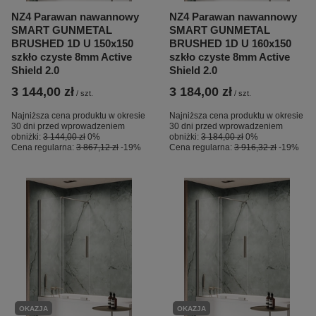
NZ4 Parawan nawannowy
NZ4 Parawan nawannowy
SMART GUNMETAL
SMART GUNMETAL
BRUSHED 1D U 150x150
BRUSHED 1D U 160x150
szkło czyste 8mm Active
szkło czyste 8mm Active
Shield 2.0
Shield 2.0
3 144,00 zł
3 184,00 zł
/
szt.
/
szt.
Najniższa cena produktu w okresie
Najniższa cena produktu w okresie
30 dni przed wprowadzeniem
30 dni przed wprowadzeniem
obniżki:
3 144,00 zł
0%
obniżki:
3 184,00 zł
0%
Cena regularna:
3 867,12 zł
-19%
Cena regularna:
3 916,32 zł
-19%
OKAZJA
OKAZJA