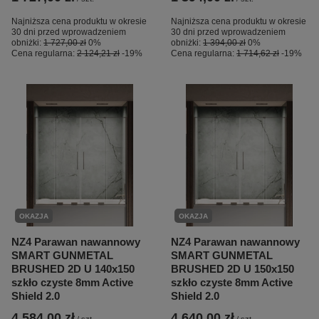
Najniższa cena produktu w okresie
Najniższa cena produktu w okresie
30 dni przed wprowadzeniem
30 dni przed wprowadzeniem
obniżki:
1 727,00 zł
0%
obniżki:
1 394,00 zł
0%
Cena regularna:
2 124,21 zł
-19%
Cena regularna:
1 714,62 zł
-19%
OKAZJA
OKAZJA
NZ4 Parawan nawannowy
NZ4 Parawan nawannowy
SMART GUNMETAL
SMART GUNMETAL
BRUSHED 2D U 140x150
BRUSHED 2D U 150x150
szkło czyste 8mm Active
szkło czyste 8mm Active
Shield 2.0
Shield 2.0
4 584,00 zł
4 640,00 zł