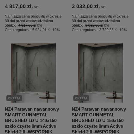
4 817,00 zł
3 032,00 zł
/
szt.
/
szt.
Najniższa cena produktu w okresie
Najniższa cena produktu w okresie
30 dni przed wprowadzeniem
30 dni przed wprowadzeniem
obniżki:
4 817,00 zł
0%
obniżki:
3 032,00 zł
0%
Cena regularna:
5 924,91 zł
-19%
Cena regularna:
3 729,36 zł
-19%
OKAZJA
OKAZJA
NZ4 Parawan nawannowy
NZ4 Parawan nawannowy
SMART GUNMETAL
SMART GUNMETAL
BRUSHED 1D U 140x150
BRUSHED 1D U 150x150
szkło czyste 8mm Active
szkło czyste 8mm Active
Shield 2.0 -WSPORNIK
Shield 2.0 -WSPORNIK