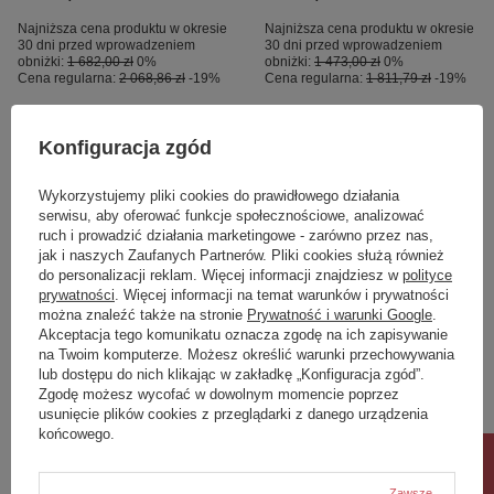
Najniższa cena produktu w okresie
Najniższa cena produktu w okresie
30 dni przed wprowadzeniem
30 dni przed wprowadzeniem
obniżki:
1 682,00 zł
0%
obniżki:
1 473,00 zł
0%
Cena regularna:
2 068,86 zł
-19%
Cena regularna:
1 811,79 zł
-19%
Konfiguracja zgód
Wykorzystujemy pliki cookies do prawidłowego działania
serwisu, aby oferować funkcje społecznościowe, analizować
ruch i prowadzić działania marketingowe - zarówno przez nas,
jak i naszych Zaufanych Partnerów. Pliki cookies służą również
do personalizacji reklam. Więcej informacji znajdziesz w
polityce
prywatności
. Więcej informacji na temat warunków i prywatności
można znaleźć także na stronie
Prywatność i warunki Google
.
OKAZJA
OKAZJA
Akceptacja tego komunikatu oznacza zgodę na ich zapisywanie
na Twoim komputerze. Możesz określić warunki przechowywania
NZ4 Parawan nawannowy
Parawan nawannowy
lub dostępu do nich klikając w zakładkę „Konfiguracja zgód”.
NESTA GUNMETAL
NESTA GUNMETAL
Zgodę możesz wycofać w dowolnym momencie poprzez
BRUSHED stały U 70x140
BRUSHED stały U 80x140
usunięcie plików cookies z przeglądarki z danego urządzenia
szkło czyste 8mm Active
szkło czyste 8mm Active
końcowego.
Shield 2.0
Shield 2.0
1 552,00 zł
1 532,00 zł
/
szt.
/
szt.
Zawsze