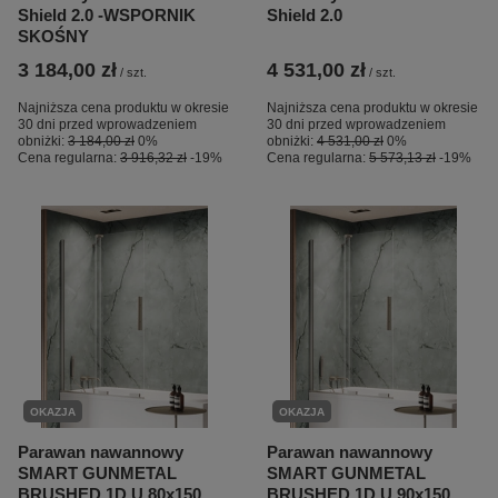
Shield 2.0 -WSPORNIK
Shield 2.0
SKOŚNY
3 184,00 zł
4 531,00 zł
/
szt.
/
szt.
Najniższa cena produktu w okresie
Najniższa cena produktu w okresie
30 dni przed wprowadzeniem
30 dni przed wprowadzeniem
obniżki:
3 184,00 zł
0%
obniżki:
4 531,00 zł
0%
Cena regularna:
3 916,32 zł
-19%
Cena regularna:
5 573,13 zł
-19%
OKAZJA
OKAZJA
Parawan nawannowy
Parawan nawannowy
SMART GUNMETAL
SMART GUNMETAL
BRUSHED 1D U 80x150
BRUSHED 1D U 90x150