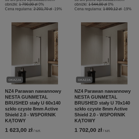
obniżki:
1 790,00 zł
0%
obniżki:
1 544,00 zł
0%
Cena regularna:
2 201,70 zł
-19%
Cena regularna:
1 899,12 zł
-19%
OKAZJA
OKAZJA
NZ4 Parawan nawannowy
NZ4 Parawan nawannowy
NESTA GUNMETAL
NESTA GUNMETAL
BRUSHED stały U 60x140
BRUSHED stały U 70x140
szkło czyste 8mm Active
szkło czyste 8mm Active
Shield 2.0 - WSPORNIK
Shield 2.0 - WSPORNIK
KĄTOWY
KĄTOWY
1 623,00 zł
1 702,00 zł
/
szt.
/
szt.