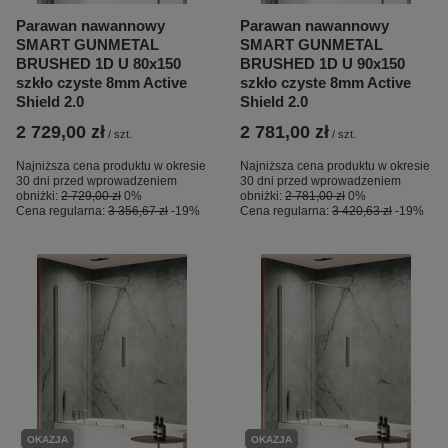
Parawan nawannowy
Parawan nawannowy
SMART GUNMETAL
SMART GUNMETAL
BRUSHED 1D U 80x150
BRUSHED 1D U 90x150
szkło czyste 8mm Active
szkło czyste 8mm Active
Shield 2.0
Shield 2.0
2 729,00 zł
2 781,00 zł
/
szt.
/
szt.
Najniższa cena produktu w okresie
Najniższa cena produktu w okresie
30 dni przed wprowadzeniem
30 dni przed wprowadzeniem
obniżki:
2 729,00 zł
0%
obniżki:
2 781,00 zł
0%
Cena regularna:
3 356,67 zł
-19%
Cena regularna:
3 420,63 zł
-19%
OKAZJA
OKAZJA