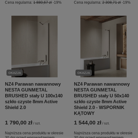
Cena regularna:
1 880,67 zł
-19%
Cena regularna:
2 308,71 zł
-19%
OKAZJA
OKAZJA
NZ4 Parawan nawannowy
NZ4 Parawan nawannowy
NESTA GUNMETAL
NESTA GUNMETAL
BRUSHED stały U 100x140
BRUSHED stały U 50x140
szkło czyste 8mm Active
szkło czyste 8mm Active
Shield 2.0
Shield 2.0 - WSPORNIK
KĄTOWY
1 790,00 zł
1 544,00 zł
/
szt.
/
szt.
Najniższa cena produktu w okresie
Najniższa cena produktu w okresie
30 dni przed wprowadzeniem
30 dni przed wprowadzeniem