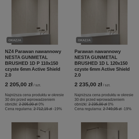
OKAZJA
OKAZJA
NZ4 Parawan nawannowy
Parawan nawannowy
NESTA GUNMETAL
NESTA GUNMETAL
BRUSHED 1D P 110x150
BRUSHED 1D L 120x150
czyste 6mm Active Shield
czyste 6mm Active Shield
2.0
2.0
2 205,00 zł
2 235,00 zł
/
szt.
/
szt.
Najniższa cena produktu w okresie
Najniższa cena produktu w okresie
30 dni przed wprowadzeniem
30 dni przed wprowadzeniem
obniżki:
2 205,00 zł
0%
obniżki:
2 235,00 zł
0%
Cena regularna:
2 712,15 zł
-19%
Cena regularna:
2 749,05 zł
-19%