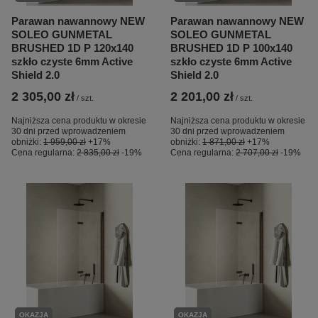
Parawan nawannowy NEW
Parawan nawannowy NEW
SOLEO GUNMETAL
SOLEO GUNMETAL
BRUSHED 1D P 120x140
BRUSHED 1D P 100x140
szkło czyste 6mm Active
szkło czyste 6mm Active
Shield 2.0
Shield 2.0
2 305,00 zł
2 201,00 zł
/
szt.
/
szt.
Najniższa cena produktu w okresie
Najniższa cena produktu w okresie
30 dni przed wprowadzeniem
30 dni przed wprowadzeniem
obniżki:
1 959,00 zł
+17%
obniżki:
1 871,00 zł
+17%
Cena regularna:
2 835,00 zł
-19%
Cena regularna:
2 707,00 zł
-19%
OKAZJA
OKAZJA