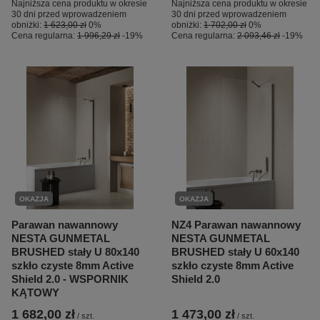
Najniższa cena produktu w okresie
Najniższa cena produktu w okresie
30 dni przed wprowadzeniem
30 dni przed wprowadzeniem
obniżki:
1 623,00 zł
0%
obniżki:
1 702,00 zł
0%
Cena regularna:
1 996,29 zł
-19%
Cena regularna:
2 093,46 zł
-19%
OKAZJA
OKAZJA
Parawan nawannowy
NZ4 Parawan nawannowy
NESTA GUNMETAL
NESTA GUNMETAL
BRUSHED stały U 80x140
BRUSHED stały U 60x140
szkło czyste 8mm Active
szkło czyste 8mm Active
Shield 2.0 - WSPORNIK
Shield 2.0
KĄTOWY
1 682,00 zł
1 473,00 zł
/
szt.
/
szt.