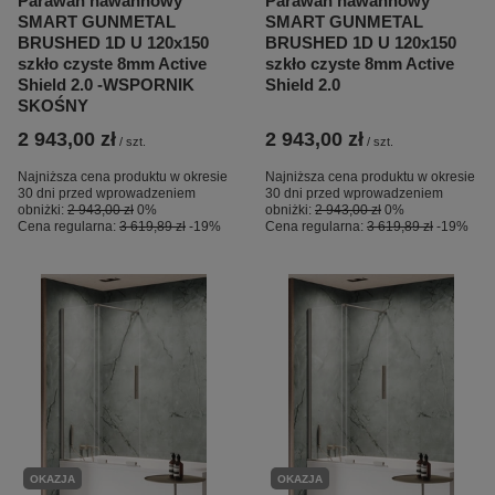
Parawan nawannowy
Parawan nawannowy
SMART GUNMETAL
SMART GUNMETAL
BRUSHED 1D U 120x150
BRUSHED 1D U 120x150
szkło czyste 8mm Active
szkło czyste 8mm Active
Shield 2.0 -WSPORNIK
Shield 2.0
SKOŚNY
2 943,00 zł
2 943,00 zł
/
szt.
/
szt.
Najniższa cena produktu w okresie
Najniższa cena produktu w okresie
30 dni przed wprowadzeniem
30 dni przed wprowadzeniem
obniżki:
2 943,00 zł
0%
obniżki:
2 943,00 zł
0%
Cena regularna:
3 619,89 zł
-19%
Cena regularna:
3 619,89 zł
-19%
OKAZJA
OKAZJA