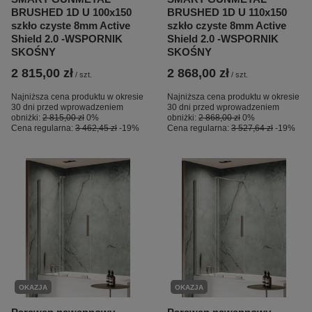
BRUSHED 1D U 100x150
BRUSHED 1D U 110x150
szkło czyste 8mm Active
szkło czyste 8mm Active
Shield 2.0 -WSPORNIK
Shield 2.0 -WSPORNIK
SKOŚNY
SKOŚNY
2 815,00 zł
2 868,00 zł
/
szt.
/
szt.
Najniższa cena produktu w okresie
Najniższa cena produktu w okresie
30 dni przed wprowadzeniem
30 dni przed wprowadzeniem
obniżki:
2 815,00 zł
0%
obniżki:
2 868,00 zł
0%
Cena regularna:
3 462,45 zł
-19%
Cena regularna:
3 527,64 zł
-19%
OKAZJA
OKAZJA