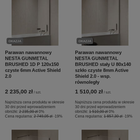
OKAZJA
OKAZJA
Parawan nawannowy
Parawan nawannowy
NESTA GUNMETAL
NESTA GUNMETAL
BRUSHED 1D P 120x150
BRUSHED stały U 80x140
czyste 6mm Active Shield
szkło czyste 8mm Active
2.0
Shield 2.0 - wsp.
równoległy
2 235,00 zł
1 510,00 zł
/
szt.
/
szt.
Najniższa cena produktu w okresie
Najniższa cena produktu w okresie
30 dni przed wprowadzeniem
30 dni przed wprowadzeniem
obniżki:
2 235,00 zł
0%
obniżki:
1 510,00 zł
0%
Cena regularna:
2 749,05 zł
-19%
Cena regularna:
1 857,30 zł
-19%