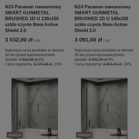
NZ4 Parawan nawannowy
NZ4 Parawan nawannowy
SMART GUNMETAL
SMART GUNMETAL
BRUSHED 1D U 130x150
BRUSHED 1D U 140x150
szkło czyste 8mm Active
szkło czyste 8mm Active
Shield 2.0
Shield 2.0
3 032,00 zł
3 091,00 zł
/
szt.
/
szt.
Najniższa cena produktu w okresie
Najniższa cena produktu w okresie
30 dni przed wprowadzeniem
30 dni przed wprowadzeniem
obniżki:
3 032,00 zł
0%
obniżki:
3 091,00 zł
0%
Cena regularna:
3 729,36 zł
-19%
Cena regularna:
3 801,93 zł
-19%
OKAZJA
OKAZJA