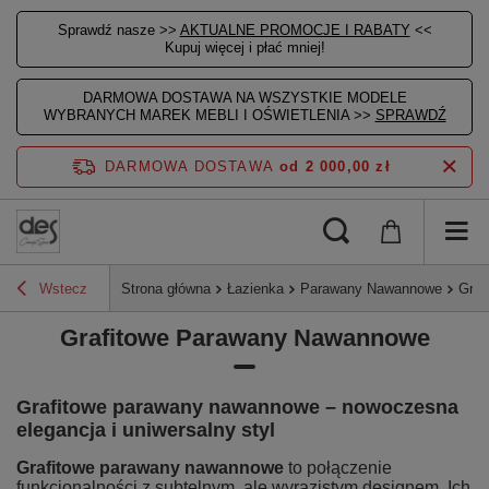
Sprawdź nasze >>
AKTUALNE PROMOCJE I RABATY
<<
Kupuj więcej i płać mniej!
DARMOWA DOSTAWA NA WSZYSTKIE MODELE
WYBRANYCH MAREK MEBLI I OŚWIETLENIA >>
SPRAWDŹ
DARMOWA DOSTAWA
od 2 000,00 zł
Wstecz
Strona główna
Łazienka
Parawany Nawannowe
Graf
Grafitowe Parawany Nawannowe
Grafitowe parawany nawannowe – nowoczesna
elegancja i uniwersalny styl
Grafitowe parawany nawannowe
to połączenie
funkcjonalności z subtelnym, ale wyrazistym designem. Ich