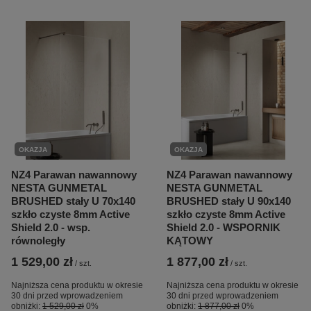
OKAZJA
OKAZJA
NZ4 Parawan nawannowy
NZ4 Parawan nawannowy
NESTA GUNMETAL
NESTA GUNMETAL
BRUSHED stały U 70x140
BRUSHED stały U 90x140
szkło czyste 8mm Active
szkło czyste 8mm Active
Shield 2.0 - wsp.
Shield 2.0 - WSPORNIK
równoległy
KĄTOWY
1 529,00 zł
1 877,00 zł
/
szt.
/
szt.
Najniższa cena produktu w okresie
Najniższa cena produktu w okresie
30 dni przed wprowadzeniem
30 dni przed wprowadzeniem
obniżki:
1 529,00 zł
0%
obniżki:
1 877,00 zł
0%