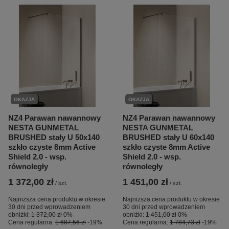
OKAZJA
OKAZJA
NZ4 Parawan nawannowy
NZ4 Parawan nawannowy
NESTA GUNMETAL
NESTA GUNMETAL
BRUSHED stały U 50x140
BRUSHED stały U 60x140
szkło czyste 8mm Active
szkło czyste 8mm Active
Shield 2.0 - wsp.
Shield 2.0 - wsp.
równoległy
równoległy
1 372,00 zł
1 451,00 zł
/
szt.
/
szt.
Najniższa cena produktu w okresie
Najniższa cena produktu w okresie
30 dni przed wprowadzeniem
30 dni przed wprowadzeniem
obniżki:
1 372,00 zł
0%
obniżki:
1 451,00 zł
0%
Cena regularna:
1 687,56 zł
-19%
Cena regularna:
1 784,73 zł
-19%