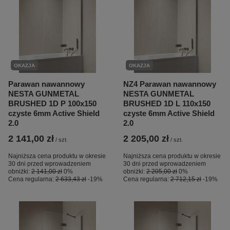
OKAZJA
OKAZJA
Parawan nawannowy
NZ4 Parawan nawannowy
NESTA GUNMETAL
NESTA GUNMETAL
BRUSHED 1D P 100x150
BRUSHED 1D L 110x150
czyste 6mm Active Shield
czyste 6mm Active Shield
2.0
2.0
2 141,00 zł
2 205,00 zł
/
szt.
/
szt.
Najniższa cena produktu w okresie
Najniższa cena produktu w okresie
30 dni przed wprowadzeniem
30 dni przed wprowadzeniem
obniżki:
2 141,00 zł
0%
obniżki:
2 205,00 zł
0%
Cena regularna:
2 633,43 zł
-19%
Cena regularna:
2 712,15 zł
-19%