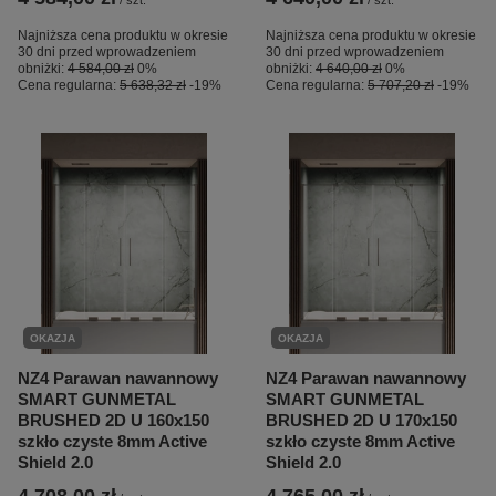
/
szt.
/
szt.
Najniższa cena produktu w okresie
Najniższa cena produktu w okresie
30 dni przed wprowadzeniem
30 dni przed wprowadzeniem
obniżki:
4 584,00 zł
0%
obniżki:
4 640,00 zł
0%
Cena regularna:
5 638,32 zł
-19%
Cena regularna:
5 707,20 zł
-19%
OKAZJA
OKAZJA
NZ4 Parawan nawannowy
NZ4 Parawan nawannowy
SMART GUNMETAL
SMART GUNMETAL
BRUSHED 2D U 160x150
BRUSHED 2D U 170x150
szkło czyste 8mm Active
szkło czyste 8mm Active
Shield 2.0
Shield 2.0