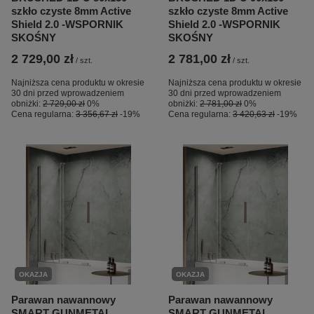
szkło czyste 8mm Active
szkło czyste 8mm Active
Shield 2.0 -WSPORNIK
Shield 2.0 -WSPORNIK
SKOŚNY
SKOŚNY
2 729,00 zł
2 781,00 zł
/
szt.
/
szt.
Najniższa cena produktu w okresie
Najniższa cena produktu w okresie
30 dni przed wprowadzeniem
30 dni przed wprowadzeniem
obniżki:
2 729,00 zł
0%
obniżki:
2 781,00 zł
0%
Cena regularna:
3 356,67 zł
-19%
Cena regularna:
3 420,63 zł
-19%
OKAZJA
OKAZJA
Parawan nawannowy
Parawan nawannowy
SMART GUNMETAL
SMART GUNMETAL