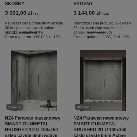
SKOŚNY
SKOŚNY
3 091,00 zł
3 144,00 zł
/
szt.
/
szt.
Najniższa cena produktu w okresie
Najniższa cena produktu w okresie
30 dni przed wprowadzeniem
30 dni przed wprowadzeniem
obniżki:
3 091,00 zł
0%
obniżki:
3 144,00 zł
0%
Cena regularna:
3 801,93 zł
-19%
Cena regularna:
3 867,12 zł
-19%
OKAZJA
OKAZJA
NZ4 Parawan nawannowy
NZ4 Parawan nawannowy
SMART GUNMETAL
SMART GUNMETAL
BRUSHED 1D U 160x150
BRUSHED 2D U 130x150
szkło czyste 8mm Active
szkło czyste 8mm Active