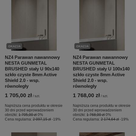
OKAZJA
OKAZJA
NZ4 Parawan nawannowy
NZ4 Parawan nawannowy
NESTA GUNMETAL
NESTA GUNMETAL
BRUSHED stały U 90x140
BRUSHED stały U 100x140
szkło czyste 8mm Active
szkło czyste 8mm Active
Shield 2.0 - wsp.
Shield 2.0 - wsp.
równoległy
równoległy
1 705,00 zł
1 768,00 zł
/
szt.
/
szt.
Najniższa cena produktu w okresie
Najniższa cena produktu w okresie
30 dni przed wprowadzeniem
30 dni przed wprowadzeniem
obniżki:
1 705,00 zł
0%
obniżki:
1 768,00 zł
0%
Cena regularna:
2 097,15 zł
-19%
Cena regularna:
2 174,64 zł
-19%