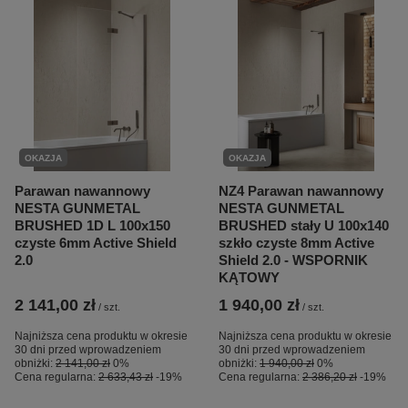
OKAZJA
OKAZJA
Parawan nawannowy
NZ4 Parawan nawannowy
NESTA GUNMETAL
NESTA GUNMETAL
BRUSHED 1D L 100x150
BRUSHED stały U 100x140
czyste 6mm Active Shield
szkło czyste 8mm Active
2.0
Shield 2.0 - WSPORNIK
KĄTOWY
2 141,00 zł
1 940,00 zł
/
szt.
/
szt.
Najniższa cena produktu w okresie
Najniższa cena produktu w okresie
30 dni przed wprowadzeniem
30 dni przed wprowadzeniem
obniżki:
2 141,00 zł
0%
obniżki:
1 940,00 zł
0%
Cena regularna:
2 633,43 zł
-19%
Cena regularna:
2 386,20 zł
-19%