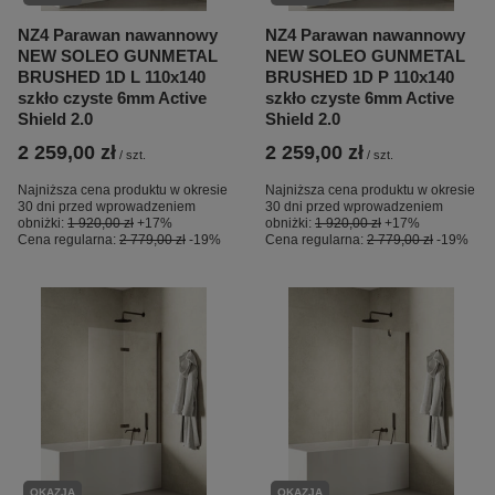
NZ4 Parawan nawannowy
NZ4 Parawan nawannowy
NEW SOLEO GUNMETAL
NEW SOLEO GUNMETAL
BRUSHED 1D L 110x140
BRUSHED 1D P 110x140
szkło czyste 6mm Active
szkło czyste 6mm Active
Shield 2.0
Shield 2.0
2 259,00 zł
2 259,00 zł
/
szt.
/
szt.
Najniższa cena produktu w okresie
Najniższa cena produktu w okresie
30 dni przed wprowadzeniem
30 dni przed wprowadzeniem
obniżki:
1 920,00 zł
+17%
obniżki:
1 920,00 zł
+17%
Cena regularna:
2 779,00 zł
-19%
Cena regularna:
2 779,00 zł
-19%
OKAZJA
OKAZJA