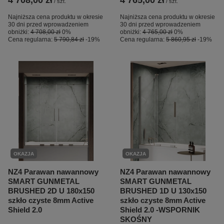
4 708,00 zł
4 765,00 zł
/
szt.
/
szt.
Najniższa cena produktu w okresie
Najniższa cena produktu w okresie
30 dni przed wprowadzeniem
30 dni przed wprowadzeniem
obniżki:
4 708,00 zł
0%
obniżki:
4 765,00 zł
0%
Cena regularna:
5 790,84 zł
-19%
Cena regularna:
5 860,95 zł
-19%
OKAZJA
OKAZJA
NZ4 Parawan nawannowy
NZ4 Parawan nawannowy
SMART GUNMETAL
SMART GUNMETAL
BRUSHED 2D U 180x150
BRUSHED 1D U 130x150
szkło czyste 8mm Active
szkło czyste 8mm Active
Shield 2.0
Shield 2.0 -WSPORNIK
SKOŚNY