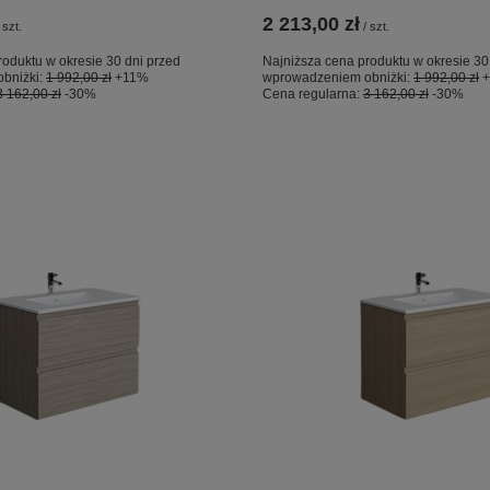
2 213,00 zł
szt.
/
szt.
roduktu w okresie 30 dni przed
Najniższa cena produktu w okresie 30
bniżki:
1 992,00 zł
+11%
wprowadzeniem obniżki:
1 992,00 zł
3 162,00 zł
-30%
Cena regularna:
3 162,00 zł
-30%