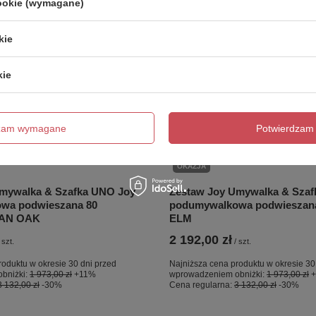
cookie (wymagane)
kie
kie
dzam wymagane
Potwierdzam 
OKAZJA
mywalka & Szafka UNO Joy
Zestaw Joy Umywalka & Szaf
wa podwieszana 80
podumywalkowa podwieszan
AN OAK
ELM
2 192,00 zł
szt.
/
szt.
roduktu w okresie 30 dni przed
Najniższa cena produktu w okresie 30
bniżki:
1 973,00 zł
+11%
wprowadzeniem obniżki:
1 973,00 zł
3 132,00 zł
-30%
Cena regularna:
3 132,00 zł
-30%