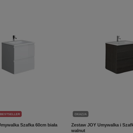
 BESTSELLER
OKAZJA
mywalka Szafka 60cm biała
Zestaw JOY Umywalka i Szaf
walnut