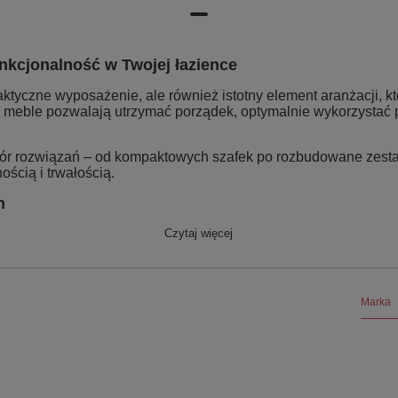
unkcjonalność w Twojej łazience
raktyczne wyposażenie, ale również istotny element aranżacji, kt
meble pozwalają utrzymać porządek, optymalnie wykorzystać p
ybór rozwiązań – od kompaktowych szafek po rozbudowane zest
ścią i trwałością.
h
Czytaj więcej
Marka