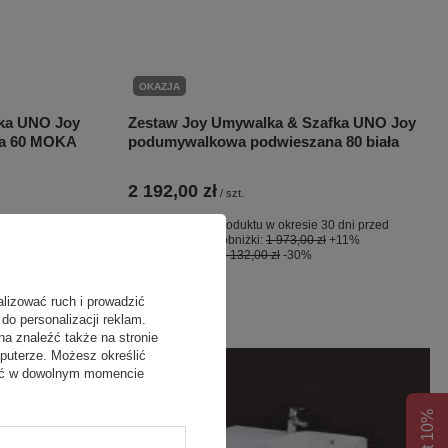
OKAZJA
ka UNO Joy
Zestaw Joy Umywalka & Szafka UNO Joy
a 60 MOKA
podumywalkowa podwieszana 80 biała
2 192,00 zł
/
szt.
 dni przed
Najniższa cena produktu w okresie 30 dni przed
+11%
wprowadzeniem obniżki:
1 973,00 zł
+11%
Cena regularna:
3 132,00 zł
-30%
alizować ruch i prowadzić
do personalizacji reklam.
na znaleźć także na stronie
puterze. Możesz określić
fać w dowolnym momencie