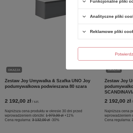
Funkcjonalne pliki 
Analityczne pliki coo
Reklamowe pliki coo
Potwier
OKAZJA
OKAZJA
Zestaw Joy Umywalka & Szafka UNO Joy
Zestaw Joy U
podumywalkowa podwieszana 80 szara
podumywalko
SCANDINAVI
2 192,00 zł
2 192,00 zł
/
szt.
/
Najniższa cena produktu w okresie 30 dni przed
Najniższa cena p
wprowadzeniem obniżki:
1 973,00 zł
+11%
wprowadzeniem o
Cena regularna:
3 132,00 zł
-30%
Cena regularna: