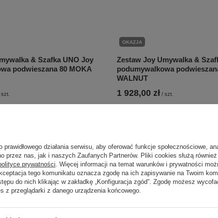
OKAZJA
mywalka & Szafka UNO Joy
Zestaw Joy Umywalka & Szaf
wa podwieszana 80 MOKA
podumywalkowa podwieszan
WALNUT
1 928,00 zł
szt.
/
szt.
roduktu w okresie 30 dni przed
Najniższa cena produktu w okresie 30
bniżki:
1 973,00 zł
+11%
wprowadzeniem obniżki:
1 735,00 zł
3 132,00 zł
-30%
Cena regularna:
2 754,00 zł
-30%
o prawidłowego działania serwisu, aby oferować funkcje społecznościowe, an
o przez nas, jak i naszych Zaufanych Partnerów. Pliki cookies służą również 
polityce prywatności
. Więcej informacji na temat warunków i prywatności moż
Akceptacja tego komunikatu oznacza zgodę na ich zapisywanie na Twoim kom
stępu do nich klikając w zakładkę „Konfiguracja zgód”. Zgodę możesz wyco
es z przeglądarki z danego urządzenia końcowego.