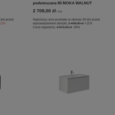
podwieszana 80 MOKA WALNUT
2 709,00 zł
/
szt.
 dni przed
Najniższa cena produktu w okresie 30 dni przed
-13%
wprowadzeniem obniżki:
2 438,00 zł
+11%
Cena regularna:
3 870,00 zł
-30%