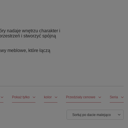
óry nadaje wnętrzu charakter i
rzestrzeń i stworzyć spójną
awy meblowe, które łączą
Pokaż tylko
kolor
Przedziały cenowe
Seria
Sortuj po dacie malejąco