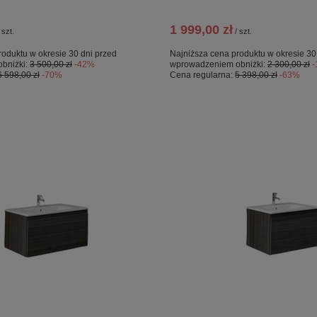
1 999,00 zł
szt.
/
szt.
roduktu w okresie 30 dni przed
Najniższa cena produktu w okresie 30
bniżki:
3 500,00 zł
-42%
wprowadzeniem obniżki:
2 300,00 zł
6 598,00 zł
-70%
Cena regularna:
5 398,00 zł
-63%