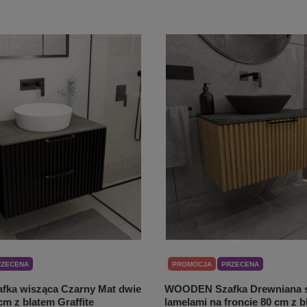
RZECENA
PROMOCJA
PRZECENA
ka wisząca Czarny Mat dwie
WOODEN Szafka Drewniana s
cm z blatem Graffite
lamelami na froncie 80 cm z b