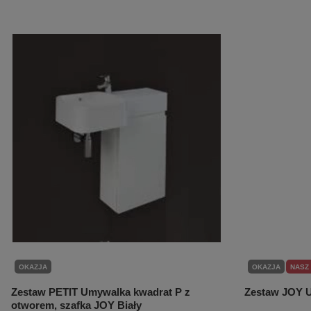
OKAZJA
OKAZJA
NASZ
Zestaw PETIT Umywalka kwadrat P z
Zestaw JOY U
otworem, szafka JOY Biały