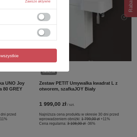
Rabat 10%
Zawsze aktywne
wszystkie
OKAZJA
ka UNO Joy
Zestaw PETIT Umywalka kwadrat L z
a 80 GREY
otworem, szafkaJOY Biały
1 999,00 zł
/
szt.
 dni przed
Najniższa cena produktu w okresie 30 dni przed
+11%
wprowadzeniem obniżki:
1 799,00 zł
+11%
Cena regularna:
3 108,00 zł
-36%