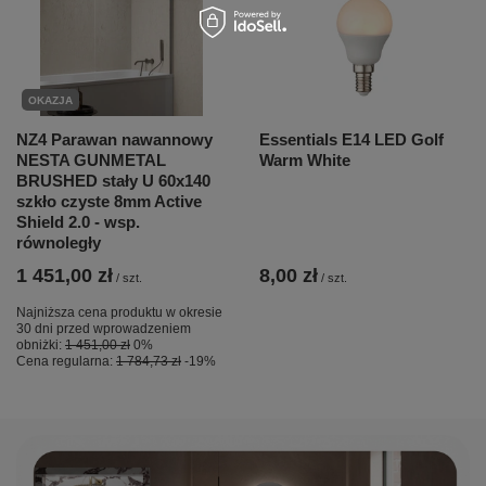
OKAZJA
NZ4 Parawan nawannowy
Essentials E14 LED Golf
NESTA GUNMETAL
Warm White
BRUSHED stały U 60x140
szkło czyste 8mm Active
Shield 2.0 - wsp.
równoległy
1 451,00 zł
8,00 zł
/
szt.
/
szt.
Najniższa cena produktu w okresie
30 dni przed wprowadzeniem
obniżki:
1 451,00 zł
0%
Cena regularna:
1 784,73 zł
-19%