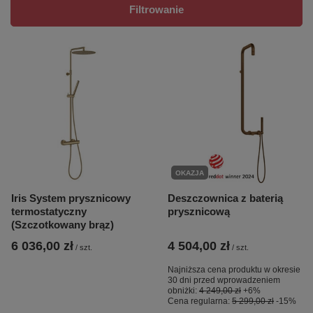
Filtrowanie
OKAZJA
Iris System prysznicowy
Deszczownica z baterią
termostatyczny
prysznicową
(Szczotkowany brąz)
6 036,00 zł
4 504,00 zł
/
szt.
/
szt.
Najniższa cena produktu w okresie
30 dni przed wprowadzeniem
obniżki:
4 249,00 zł
+6%
Cena regularna:
5 299,00 zł
-15%