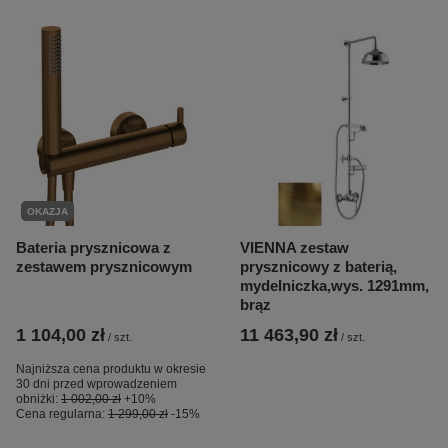
OKAZJA
Bateria prysznicowa z
VIENNA zestaw
zestawem prysznicowym
prysznicowy z baterią,
mydelniczka,wys. 1291mm,
brąz
1 104,00 zł
11 463,90 zł
/
szt.
/
szt.
Najniższa cena produktu w okresie
30 dni przed wprowadzeniem
obniżki:
1 002,00 zł
+10%
Cena regularna:
1 299,00 zł
-15%