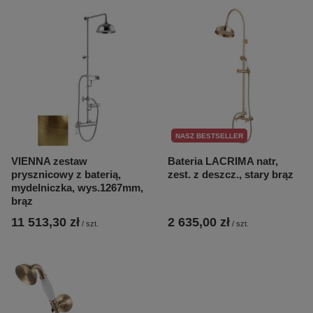
NASZ BESTSELLER
VIENNA zestaw
Bateria LACRIMA natr,
prysznicowy z baterią,
zest. z deszcz., stary brąz
mydelniczka, wys.1267mm,
brąz
11 513,30 zł
2 635,00 zł
/
szt.
/
szt.