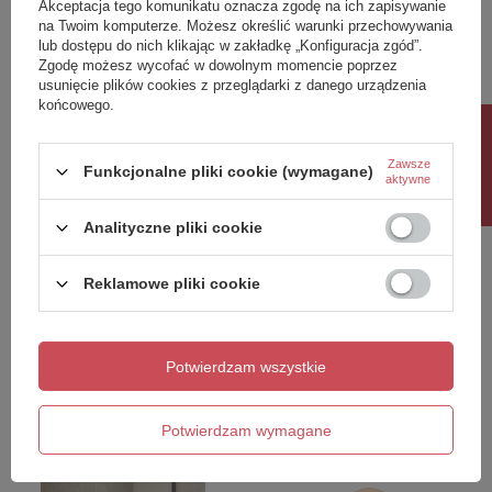
Akceptacja tego komunikatu oznacza zgodę na ich zapisywanie
na Twoim komputerze. Możesz określić warunki przechowywania
lub dostępu do nich klikając w zakładkę „Konfiguracja zgód”.
Zgodę możesz wycofać w dowolnym momencie poprzez
usunięcie plików cookies z przeglądarki z danego urządzenia
OKAZJA
końcowego.
ICONIC bateria bidetowa
NZ4 Parawan nawannowy
Rabat 10%
podtynkowa ze słuchawką
NESTA GUNMETAL
Zawsze
bidetową i wężem, chrom
BRUSHED stały U 50x140
Funkcjonalne pliki cookie (wymagane)
aktywne
szkło czyste 8mm Active
Shield 2.0 - wsp.
Analityczne pliki cookie
równoległy
579,70 zł
1 372,00 zł
/
szt.
/
szt.
Reklamowe pliki cookie
Najniższa cena produktu w okresie
30 dni przed wprowadzeniem
obniżki:
1 372,00 zł
0%
Cena regularna:
1 687,56 zł
-19%
Potwierdzam wszystkie
Potwierdzam wymagane