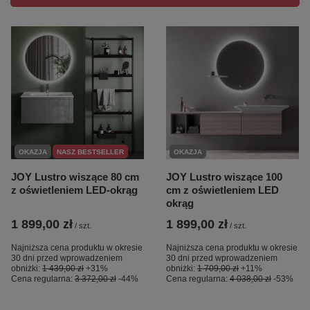
OKAZJA
NASZ BESTSELLER
OKAZJA
JOY Lustro wiszące 80 cm
JOY Lustro wiszące 100
z oświetleniem LED-okrąg
cm z oświetleniem LED
okrąg
1 899,00 zł
1 899,00 zł
/
szt.
/
szt.
Najniższa cena produktu w okresie
Najniższa cena produktu w okresie
30 dni przed wprowadzeniem
30 dni przed wprowadzeniem
obniżki:
1 439,00 zł
+31%
obniżki:
1 709,00 zł
+11%
Cena regularna:
3 372,00 zł
-44%
Cena regularna:
4 038,00 zł
-53%