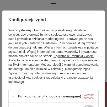
Konfiguracja zgód
Wykorzystujemy pliki cookies do prawidłowego działania
serwisu, aby oferować funkcje społecznościowe, analizować
ruch i prowadzić działania marketingowe - zarówno przez nas,
jak i naszych Zaufanych Partnerów. Pliki cookies służą również
do personalizacji reklam. Więcej informacji znajdziesz w
polityce
prywatności
. Więcej informacji na temat warunków i prywatności
można znaleźć także na stronie
Prywatność i warunki Google
.
Akceptacja tego komunikatu oznacza zgodę na ich zapisywanie
ICONIC bateria bidetowa
ICONIC zestaw
na Twoim komputerze. Możesz określić warunki przechowywania
lub dostępu do nich klikając w zakładkę „Konfiguracja zgód”.
podtynkowa ze słuchawką
prysznicowy z baterią
Zgodę możesz wycofać w dowolnym momencie poprzez
bidetową i wężem, chrom
dźwigniową, złoty mat
usunięcie plików cookies z przeglądarki z danego urządzenia
579,70 zł
1 825,80 zł
końcowego.
/
szt.
/
szt.
Rabat 10%
Zawsze
Funkcjonalne pliki cookie (wymagane)
aktywne