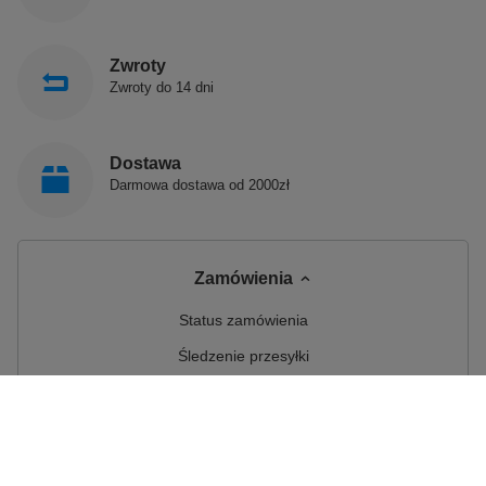
Zwroty
Zwroty do 14 dni
Dostawa
Darmowa dostawa od 2000zł
Zamówienia
Status zamówienia
Śledzenie przesyłki
Chcę zareklamować produkt
Chcę odstąpić od umowy
Chcę wymienić produkt