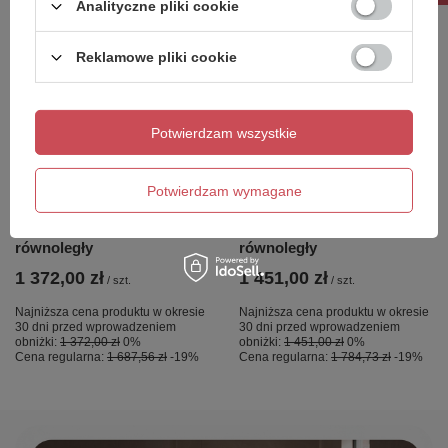
Analityczne pliki cookie
Reklamowe pliki cookie
OKAZJA
OKAZJA
Potwierdzam wszystkie
NZ4 Parawan nawannowy
NZ4 Parawan nawannowy
NESTA GUNMETAL
NESTA GUNMETAL
BRUSHED stały U 50x140
BRUSHED stały U 60x140
Potwierdzam wymagane
szkło czyste 8mm Active
szkło czyste 8mm Active
Shield 2.0 - wsp.
Shield 2.0 - wsp.
równoległy
równoległy
1 372,00 zł
1 451,00 zł
/
szt.
/
szt.
Najniższa cena produktu w okresie
Najniższa cena produktu w okresie
30 dni przed wprowadzeniem
30 dni przed wprowadzeniem
obniżki:
1 372,00 zł
0%
obniżki:
1 451,00 zł
0%
Cena regularna:
1 687,56 zł
-19%
Cena regularna:
1 784,73 zł
-19%