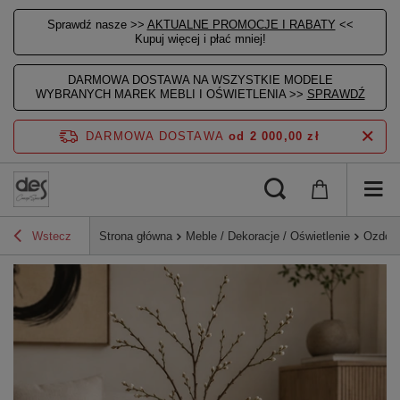
Sprawdź nasze >>
AKTUALNE PROMOCJE I RABATY
<<
Kupuj więcej i płać mniej!
DARMOWA DOSTAWA NA WSZYSTKIE MODELE
WYBRANYCH MAREK MEBLI I OŚWIETLENIA >>
SPRAWDŹ
DARMOWA DOSTAWA
od 2 000,00 zł
Wstecz
Strona główna
Meble / Dekoracje / Oświetlenie
Ozdoby