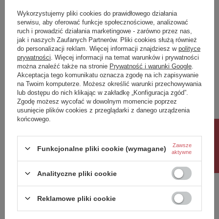
Symbol
0501797
Wykorzystujemy pliki cookies do prawidłowego działania
Dostępność
Produkt na zamówienie! Zapytaj
serwisu, aby oferować funkcje społecznościowe, analizować
o czas oczekiwania i dostępność
ruch i prowadzić działania marketingowe - zarówno przez nas,
produktu.
jak i naszych Zaufanych Partnerów. Pliki cookies służą również
do personalizacji reklam. Więcej informacji znajdziesz w
polityce
Potrzebujesz pomocy? Masz pytania?
prywatności
. Więcej informacji na temat warunków i prywatności
można znaleźć także na stronie
Prywatność i warunki Google
.
Zadaj pytanie a my odpowiemy niezwłocznie,
Akceptacja tego komunikatu oznacza zgodę na ich zapisywanie
Zadaj pytanie
najciekawsze pytania i odpowiedzi publikując
na Twoim komputerze. Możesz określić warunki przechowywania
dla innych.
Najważniejsze cechy
lub dostępu do nich klikając w zakładkę „Konfiguracja zgód”.
Zgodę możesz wycofać w dowolnym momencie poprzez
nowoczesny wazon dekoracyjny
usunięcie plików cookies z przeglądarki z danego urządzenia
wykonany z ceramiki drukowanej w technologii 3D
końcowego.
Napisz swoją opinię
wodoodporne wnętrze
minimalistyczna i designerska forma
Rabat 10%
elegancki biały kolor
każdy egzemplarz jest unikatowy
Zawsze
Funkcjonalne pliki cookie (wymagane)
Twoja ocena:
idealny do salonu, sypialni i strefy dekoracyjnej
aktywne
5/5
pasuje do wnętrz japandi, minimalistycznych i
contemporary
Analityczne pliki cookie
Parametry techniczne
Treść twojej opinii
Reklamowe pliki cookie
Wymiary