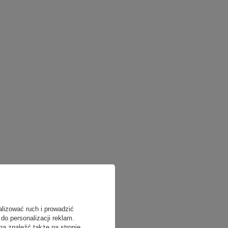
alizować ruch i prowadzić
do personalizacji reklam.
na znaleźć także na stronie