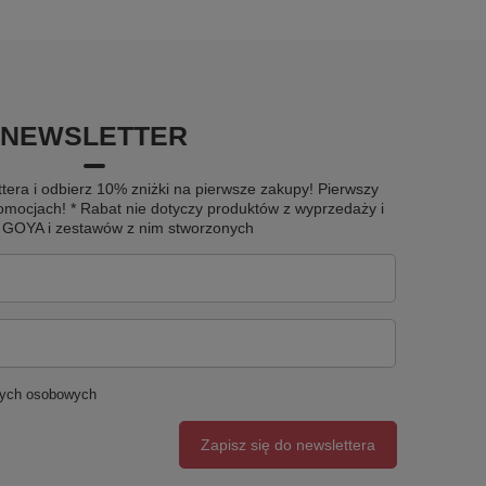
NEWSLETTER
tera i odbierz 10% zniżki na pierwsze zakupy! Pierwszy
omocjach! * Rabat nie dotyczy produktów z wyprzedaży i
u GOYA i zestawów z nim stworzonych
nych osobowych
Zapisz się do newslettera