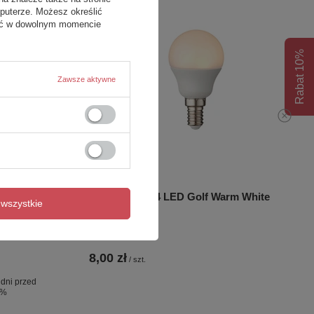
puterze. Możesz określić
fać w dowolnym momencie
Rabat 10%
Zawsze aktywne
STA
Essentials E14 LED Golf Warm White
wszystkie
 60x140
d 2.0 - wsp.
8,00 zł
/
szt.
 dni przed
0%