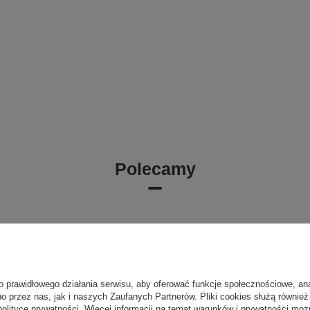
Polecamy
o prawidłowego działania serwisu, aby oferować funkcje społecznościowe, an
o przez nas, jak i naszych Zaufanych Partnerów. Pliki cookies służą również 
polityce prywatności
. Więcej informacji na temat warunków i prywatności moż