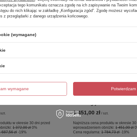
Akceptacja tego komunikatu oznacza zgodę na ich zapisywanie na Twoim kom
stępu do nich klikając w zakładkę „Konfiguracja zgód”. Zgodę możesz wyco
es z przeglądarki z danego urządzenia końcowego.
cookie (wymagane)
kie
kie
OKAZJA
 nawannowy NESTA
NZ4 Parawan nawannowy NE
dzam wymagane
Potwierdzam 
USHED stały U 50x140
GUNMETAL BRUSHED stały U
8mm Active Shield 2.0 - wsp.
szkło czyste 8mm Active Shiel
równoległy
1 451,00 zł
szt.
/
szt.
oduktu w okresie 30 dni przed
Najniższa cena produktu w okresie 30
bniżki:
1 372,00 zł
0%
wprowadzeniem obniżki:
1 451,00 zł
1 687,56 zł
-19%
Cena regularna:
1 784,73 zł
-19%