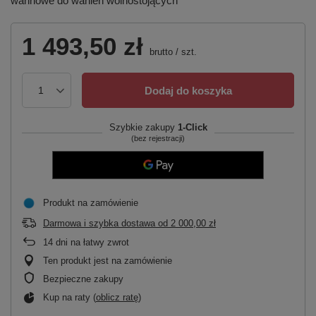
wannowe do wanien wolnostojących
1 493,50 zł
brutto
/
szt.
Dodaj do koszyka
Szybkie zakupy
1-Click
(bez rejestracji)
Produkt na zamówienie
Darmowa i szybka dostawa
od
2 000,00 zł
14
dni na łatwy zwrot
Ten produkt jest na zamówienie
Bezpieczne zakupy
Kup na raty (
oblicz ratę
)