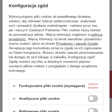
Konfiguracja zgód
Symbol
71690
Produkt na zamówienie czas
0
Wykorzystujemy pliki cookies do prawidłowego działania
oczekiwania na dostawę z
serwisu, aby oferować funkcje społecznościowe, analizować
produkcji (dni):
ruch i prowadzić działania marketingowe - zarówno przez nas,
Gwarancja w miesiącach
24
jak i naszych Zaufanych Partnerów. Pliki cookies służą również
do personalizacji reklam. Więcej informacji znajdziesz w
polityce
kolor
Brąz
prywatności
. Więcej informacji na temat warunków i prywatności
można znaleźć także na stronie
Prywatność i warunki Google
.
Akceptacja tego komunikatu oznacza zgodę na ich zapisywanie
Potrzebujesz pomocy? Masz pytania?
na Twoim komputerze. Możesz określić warunki przechowywania
Zadaj pytanie a my odpowiemy niezwłocznie,
lub dostępu do nich klikając w zakładkę „Konfiguracja zgód”.
Zadaj pytanie
najciekawsze pytania i odpowiedzi publikując
Zgodę możesz wycofać w dowolnym momencie poprzez
dla innych.
usunięcie plików cookies z przeglądarki z danego urządzenia
końcowego.
Rabat 10%
Napisz swoją opinię
Zawsze
Funkcjonalne pliki cookie (wymagane)
aktywne
Twoja ocena:
Analityczne pliki cookie
5/5
Reklamowe pliki cookie