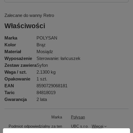
Zalecane do wanny Retro
Właściwości
Marka
POLYSAN
Kolor
Brąz
Materiał
Mosiądz
Wyposażenie
Sterowanie: łańcuszek
Zestaw zawiera
Syfon
Waga / szt.
2.1300 kg
Opakowanie
1 szt.
EAN
8590729068181
Taric
84818019
Gwarancja
2 lata
Marka
Polysan
Podmiot odpowiedzialny za ten
UBC s.r.o.
Więcej
produkt na terenie UE