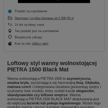
Produkt na zamówienie
Darmowa i szybka dostawa
od
2 000,00 zł
14
dni na łatwy zwrot
Ten produkt jest na zamówienie
Bezpieczne zakupy
Kup na raty (
oblicz ratę
)
Loftowy styl wanny wolnostojącej
PIETRA 1500 Black Mat
Wanna wolnostojąca PIETRA 1500 to
asymetryczna,
owalna bryła
, wyróżniająca się harmonijną
linią
.
Głęboka,
matowa czerń
i zintegrowana obudowa gwarantują spójny i
szykowny look modelu, który ozdobi każde
eleganckie
,
skandynawskie czy loftowe wnętrze
. Wanna
wolnostojąca PIETRA 1500 BLACK MAT dedykowana jest
do większej
łazienki lub pokoju kąpielowego
. Wybór tego
produktu będzie cieszyć każdego domownika wysokim