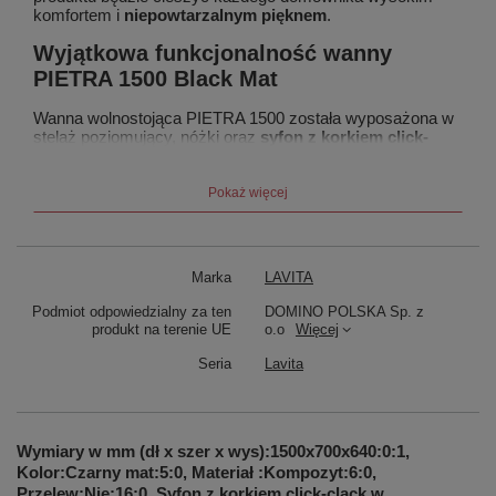
komfortem i
niepowtarzalnym pięknem
.
Wyjątkowa funkcjonalność wanny
PIETRA 1500 Black Mat
Wanna wolnostojąca PIETRA 1500 została wyposażona w
stelaż poziomujący, nóżki oraz
syfon z korkiem click-
clack
. Ergonomiczna konstrukcja wanny zapewnia
wyjątkową wygodę i relaks
podczas kąpieli. PIETRA
1500 BLACK MAT to model wykonany z
drogocennego
Pokaż więcej
materiału
, niezwykle odpornego na powstawanie rys i
odbarwień, jakim jest
kompozyt
. Specjalna powłoka wanny
chroni przed osadzaniem się bakterii i osadu.
Pogrubione
dno
modelu wzmacnia wytrzymałość produktu. Wanna
Marka
LAVITA
wolnostojąca PIETRA 1500 BLACK MAT to
niezawodny
produkt o wysokich walorach estetycznych
. Jeśli
Podmiot odpowiedzialny za ten
DOMINO POLSKA Sp. z
poszukujesz stylowej wanny do swojej wymarzonej
produkt na terenie UE
o.o
Więcej
łazienki na długie lata, postaw na model PIETRA 1500 z
10-
letnią gwarancją
.
Seria
Lavita
Wymiary w mm (dł x szer x wys):1500x700x640:0:1,
Kolor:Czarny mat:5:0, Materiał :Kompozyt:6:0,
Przelew:Nie:16:0, Syfon z korkiem click-clack w