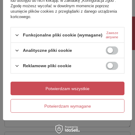
lub dostępu do nich klikając w zakładkę „Konfiguracja zgód”.
Zgodę możesz wycofać w dowolnym momencie poprzez
usunięcie plików cookies z przeglądarki z danego urządzenia
końcowego.
Potrzebujesz pomocy? Masz pytania?
Rabat 10%
Zadaj pytanie a my odpowiemy niezwłocznie,
Zadaj pytanie
najciekawsze pytania i odpowiedzi publikując
Zawsze
Funkcjonalne pliki cookie (wymagane)
dla innych.
aktywne
Analityczne pliki cookie
Napisz swoją opinię
Reklamowe pliki cookie
Twoja ocena:
5/5
Potwierdzam wszystkie
Treść twojej opinii
Potwierdzam wymagane