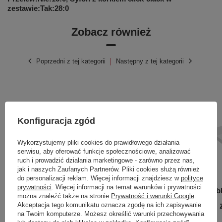
zestawie:Tak:28:0
Zobacz również
Poprzedni z tej kategorii
Następny z tej kategorii
Konfiguracja zgód
Wykorzystujemy pliki cookies do prawidłowego działania
serwisu, aby oferować funkcje społecznościowe, analizować
ruch i prowadzić działania marketingowe - zarówno przez nas,
jak i naszych Zaufanych Partnerów. Pliki cookies służą również
do personalizacji reklam. Więcej informacji znajdziesz w
polityce
prywatności
. Więcej informacji na temat warunków i prywatności
Blat meblowy Concrete 605x400
Blat meb
można znaleźć także na stronie
Prywatność i warunki Google
.
309,00 zł
369,00 
Akceptacja tego komunikatu oznacza zgodę na ich zapisywanie
/
szt.
na Twoim komputerze. Możesz określić warunki przechowywania