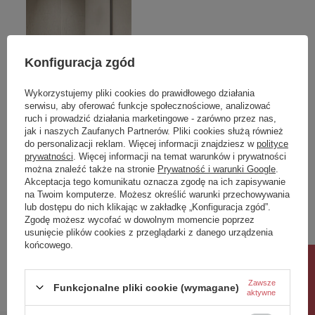
Konfiguracja zgód
Wykorzystujemy pliki cookies do prawidłowego działania
serwisu, aby oferować funkcje społecznościowe, analizować
OKAZJA
ruch i prowadzić działania marketingowe - zarówno przez nas,
NZ4 Parawan nawannowy
Essentials E14 LED Golf
jak i naszych Zaufanych Partnerów. Pliki cookies służą również
NESTA GUNMETAL
Warm White
do personalizacji reklam. Więcej informacji znajdziesz w
polityce
prywatności
. Więcej informacji na temat warunków i prywatności
BRUSHED stały U 60x140
można znaleźć także na stronie
Prywatność i warunki Google
.
szkło czyste 8mm Active
Akceptacja tego komunikatu oznacza zgodę na ich zapisywanie
Shield 2.0 - wsp.
na Twoim komputerze. Możesz określić warunki przechowywania
równoległy
lub dostępu do nich klikając w zakładkę „Konfiguracja zgód”.
1 451,00 zł
8,00 zł
Zgodę możesz wycofać w dowolnym momencie poprzez
/
szt.
/
szt.
usunięcie plików cookies z przeglądarki z danego urządzenia
Najniższa cena produktu w okresie
końcowego.
30 dni przed wprowadzeniem
Rabat 10%
obniżki:
1 451,00 zł
0%
Cena regularna:
1 784,73 zł
-19%
Zawsze
Funkcjonalne pliki cookie (wymagane)
aktywne