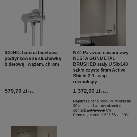
OKAZJA
ICONIC bateria bidetowa
NZ4 Parawan nawannowy
podtynkowa ze słuchawką
NESTA GUNMETAL
bidetową i wężem, chrom
BRUSHED stały U 50x140
szkło czyste 8mm Active
Shield 2.0 - wsp.
równoległy
579,70 zł
1 372,00 zł
/
szt.
/
szt.
Najniższa cena produktu w okresie
30 dni przed wprowadzeniem
obniżki:
1 372,00 zł
0%
Cena regularna:
1 687,56 zł
-19%