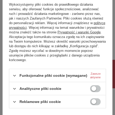
Zadaj pytanie a my odpowiemy niezwłocznie,
Kolor wiodący
Zadaj pytanie
najciekawsze pytania i odpowiedzi publikując
Wykorzystujemy pliki cookies do prawidłowego działania
Złoty
dla innych.
serwisu, aby oferować funkcje społecznościowe, analizować
Kolor uzupełniający I
ruch i prowadzić działania marketingowe - zarówno przez nas,
jak i naszych Zaufanych Partnerów. Pliki cookies służą również
Czarny
do personalizacji reklam. Więcej informacji znajdziesz w
polityce
Napisz swoją opinię
prywatności
. Więcej informacji na temat warunków i prywatności
Źródło światła
można znaleźć także na stronie
Prywatność i warunki Google
.
Akceptacja tego komunikatu oznacza zgodę na ich zapisywanie
Ilość punktów świetlnych
na Twoim komputerze. Możesz określić warunki przechowywania
Twoja ocena:
1
lub dostępu do nich klikając w zakładkę „Konfiguracja zgód”.
5/5
Typ źródła światła
Zgodę możesz wycofać w dowolnym momencie poprzez
E27
usunięcie plików cookies z przeglądarki z danego urządzenia
końcowego.
Źródła światła
Treść twojej opinii
Rabat 10%
Wymienne
Zawiera źródło światła
Zawsze
Funkcjonalne pliki cookie (wymagane)
Nie
aktywne
Max moc
Analityczne pliki cookie
25W only LED
Dodaj własne zdjęcie produktu:
Bezpieczeństwo
Reklamowe pliki cookie
Klasa ochronności
I