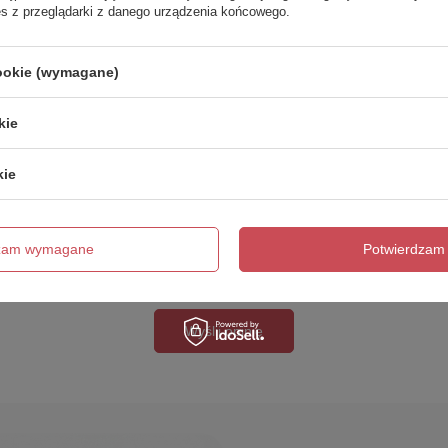
es z przeglądarki z danego urządzenia końcowego.
cookie (wymagane)
kie
cie produktu:
kie
dzam wymagane
Potwierdzam 
Wyślij opinię