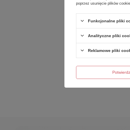
poprzez usunięcie plików cooki
Treść twojej opinii
Funkcjonalne pliki 
Analityczne pliki coo
Dodaj własne zdję
Reklamowe pliki coo
Twoje imię
Potwier
Twój email