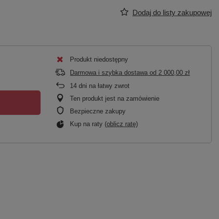
Dodaj do listy zakupowej
Produkt niedostępny
Darmowa i szybka dostawa
od
2 000,00 zł
14
dni na łatwy zwrot
Ten produkt jest na zamówienie
Bezpieczne zakupy
Kup na raty (
oblicz ratę
)