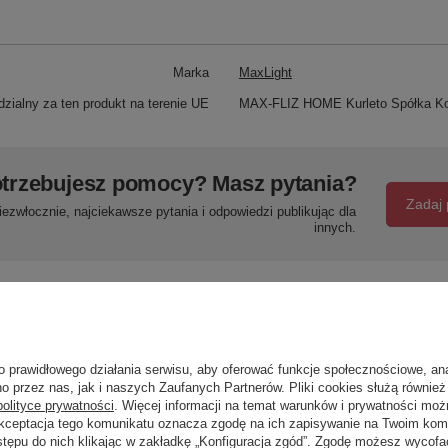
Marka
MaxLight
zialny za ten produkt na terenie UE
MAX-FLIZ HOME Kurleto Spółka K
trzebujesz pomocy? Masz pytania?
Zadaj 
ezwłocznie, najciekawsze pytania i odpowiedzi publikując dla
innych.
Napisz swoją opinię
o prawidłowego działania serwisu, aby oferować funkcje społecznościowe, an
Twoja ocena:
o przez nas, jak i naszych Zaufanych Partnerów. Pliki cookies służą również 
5/5
polityce prywatności
. Więcej informacji na temat warunków i prywatności moż
Akceptacja tego komunikatu oznacza zgodę na ich zapisywanie na Twoim kom
stępu do nich klikając w zakładkę „Konfiguracja zgód”. Zgodę możesz wyco