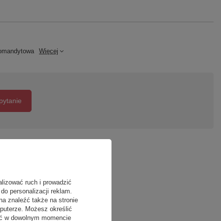
omandytowa
Więcej
pytanie
alizować ruch i prowadzić
do personalizacji reklam.
na znaleźć także na stronie
puterze. Możesz określić
fać w dowolnym momencie