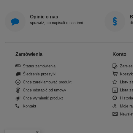
Opinie o nas
B
sprawdź, co napisali o nas inni
d
Zamówienia
Konto
Status zamówienia
Zarejest
Śledzenie przesyłki
Koszyk
Chcę zareklamować produkt
Listy 
Chcę odstąpić od umowy
Lista z
Chcę wymienić produkt
Historia
Kontakt
Moje ra
Newslet