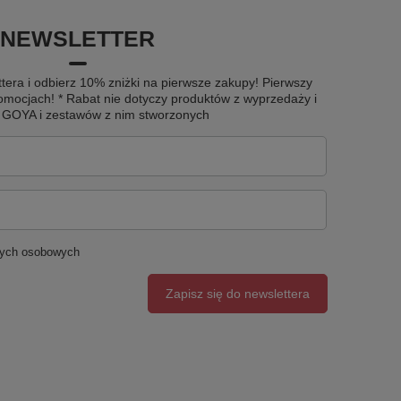
NEWSLETTER
tera i odbierz 10% zniżki na pierwsze zakupy! Pierwszy
omocjach! * Rabat nie dotyczy produktów z wyprzedaży i
u GOYA i zestawów z nim stworzonych
nych osobowych
Zapisz się do newslettera