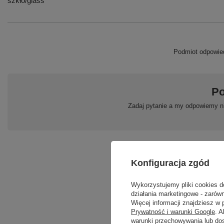
szkło/glass
Podmiot odpowied
Po
Zadaj pytanie a my odpowiemy ni
Konfiguracja zgód
Wykorzystujemy pliki cookies d
działania marketingowe - zarówn
Więcej informacji znajdziesz w
Prywatność i warunki Google
. 
warunki przechowywania lub do