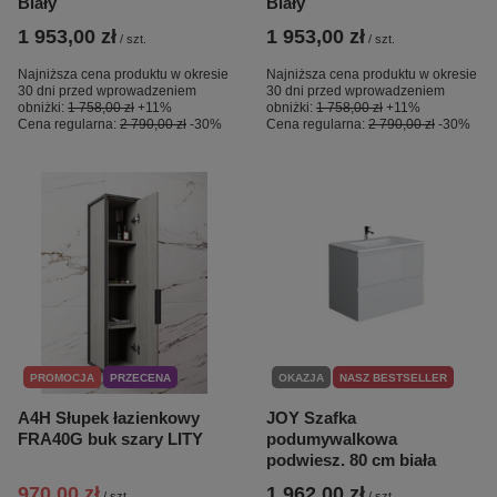
Biały
Biały
1 953,00 zł
1 953,00 zł
/
szt.
/
szt.
Najniższa cena produktu w okresie
Najniższa cena produktu w okresie
30 dni przed wprowadzeniem
30 dni przed wprowadzeniem
obniżki:
1 758,00 zł
+11%
obniżki:
1 758,00 zł
+11%
Cena regularna:
2 790,00 zł
-30%
Cena regularna:
2 790,00 zł
-30%
PROMOCJA
PRZECENA
OKAZJA
NASZ BESTSELLER
A4H Słupek łazienkowy
JOY Szafka
FRA40G buk szary LITY
podumywalkowa
podwiesz. 80 cm biała
970,00 zł
1 962,00 zł
/
szt.
/
szt.