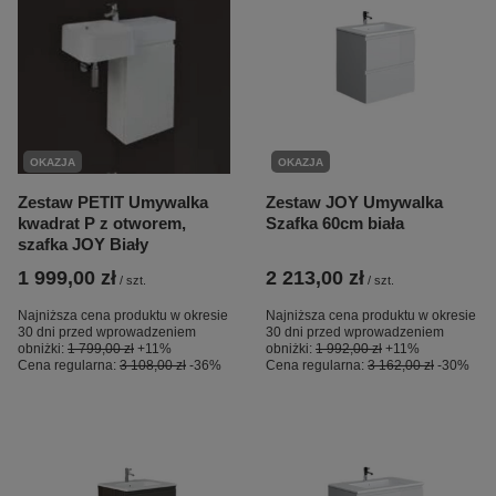
OKAZJA
OKAZJA
Zestaw PETIT Umywalka
Zestaw JOY Umywalka
kwadrat P z otworem,
Szafka 60cm biała
szafka JOY Biały
1 999,00 zł
2 213,00 zł
/
szt.
/
szt.
Najniższa cena produktu w okresie
Najniższa cena produktu w okresie
30 dni przed wprowadzeniem
30 dni przed wprowadzeniem
obniżki:
1 799,00 zł
+11%
obniżki:
1 992,00 zł
+11%
Cena regularna:
3 108,00 zł
-36%
Cena regularna:
3 162,00 zł
-30%