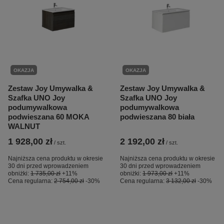
OKAZJA
OKAZJA
Zestaw Joy Umywalka &
Zestaw Joy Umywalka &
Szafka UNO Joy
Szafka UNO Joy
podumywalkowa
podumywalkowa
podwieszana 60 MOKA
podwieszana 80 biała
WALNUT
1 928,00 zł
2 192,00 zł
/
szt.
/
szt.
Najniższa cena produktu w okresie
Najniższa cena produktu w okresie
30 dni przed wprowadzeniem
30 dni przed wprowadzeniem
obniżki:
1 735,00 zł
+11%
obniżki:
1 973,00 zł
+11%
Cena regularna:
2 754,00 zł
-30%
Cena regularna:
3 132,00 zł
-30%