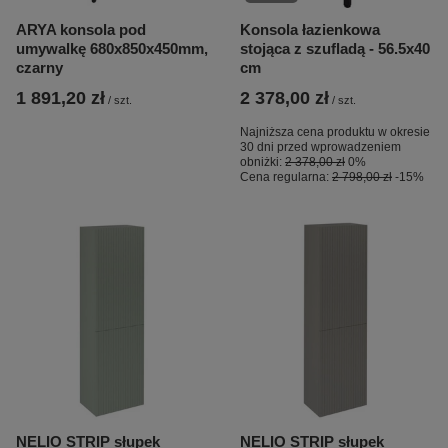
ARYA konsola pod
Konsola łazienkowa
umywalkę 680x850x450mm,
stojąca z szufladą - 56.5x40
czarny
cm
1 891,20 zł
2 378,00 zł
/
szt.
/
szt.
Najniższa cena produktu w okresie
30 dni przed wprowadzeniem
obniżki:
2 378,00 zł
0%
Cena regularna:
2 798,00 zł
-15%
NELIO STRIP słupek
NELIO STRIP słupek