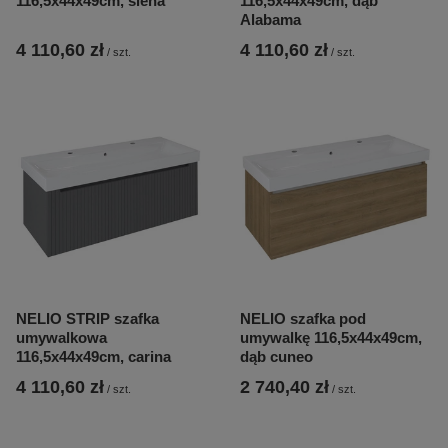
116,5x44x49cm, siena
116,5x44x49cm, dąb
Alabama
4 110,60 zł
4 110,60 zł
/
szt.
/
szt.
NELIO STRIP szafka
NELIO szafka pod
umywalkowa
umywalkę 116,5x44x49cm,
116,5x44x49cm, carina
dąb cuneo
4 110,60 zł
2 740,40 zł
/
szt.
/
szt.