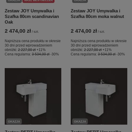
OKAZJA
NASZ BESTSELLER
OKAZJA
Zestaw JOY Umywalka i
Zestaw JOY Umywalka i
Szafka 80cm scandinavian
Szafka 80cm moka walnut
Oak
2 474,00 zł
2 474,00 zł
/
szt.
/
szt.
Najniższa cena produktu w okresie
Najniższa cena produktu w okresie
30 dni przed wprowadzeniem
30 dni przed wprowadzeniem
obniżki:
2 227,00 zł
+11%
obniżki:
2 227,00 zł
+11%
Cena regularna:
3 534,00 zł
-30%
Cena regularna:
3 534,00 zł
-30%
OKAZJA
OKAZJA