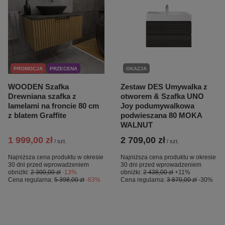
PROMOCJA
PRZECENA
OKAZJA
WOODEN Szafka
Zestaw DES Umywalka z
Drewniana szafka z
otworem & Szafka UNO
lamelami na froncie 80 cm
Joy podumywalkowa
z blatem Graffite
podwieszana 80 MOKA
WALNUT
1 999,00 zł
2 709,00 zł
/
szt.
/
szt.
Najniższa cena produktu w okresie
Najniższa cena produktu w okresie
30 dni przed wprowadzeniem
30 dni przed wprowadzeniem
obniżki:
2 300,00 zł
-13%
obniżki:
2 438,00 zł
+11%
Cena regularna:
5 398,00 zł
-63%
Cena regularna:
3 870,00 zł
-30%