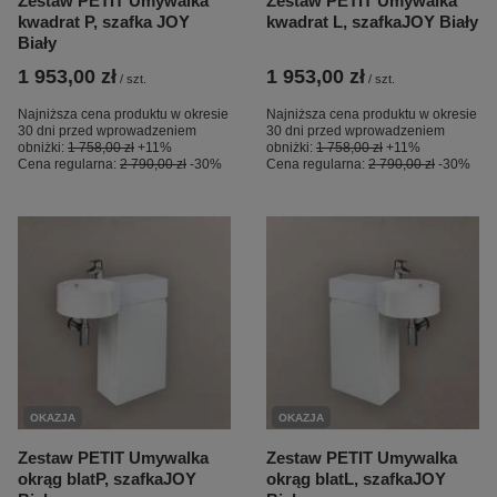
Zestaw PETIT Umywalka
Zestaw PETIT Umywalka
kwadrat P, szafka JOY
kwadrat L, szafkaJOY Biały
Biały
1 953,00 zł
1 953,00 zł
/
szt.
/
szt.
Najniższa cena produktu w okresie
Najniższa cena produktu w okresie
30 dni przed wprowadzeniem
30 dni przed wprowadzeniem
obniżki:
1 758,00 zł
+11%
obniżki:
1 758,00 zł
+11%
Cena regularna:
2 790,00 zł
-30%
Cena regularna:
2 790,00 zł
-30%
OKAZJA
OKAZJA
Zestaw PETIT Umywalka
Zestaw PETIT Umywalka
okrąg blatP, szafkaJOY
okrąg blatL, szafkaJOY