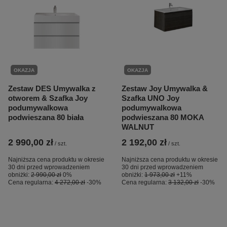
OKAZJA
OKAZJA
Zestaw DES Umywalka z
Zestaw Joy Umywalka &
otworem & Szafka Joy
Szafka UNO Joy
podumywalkowa
podumywalkowa
podwieszana 80 biała
podwieszana 80 MOKA
WALNUT
2 990,00 zł
2 192,00 zł
/
szt.
/
szt.
Najniższa cena produktu w okresie
Najniższa cena produktu w okresie
30 dni przed wprowadzeniem
30 dni przed wprowadzeniem
obniżki:
2 990,00 zł
0%
obniżki:
1 973,00 zł
+11%
Cena regularna:
4 272,00 zł
-30%
Cena regularna:
3 132,00 zł
-30%