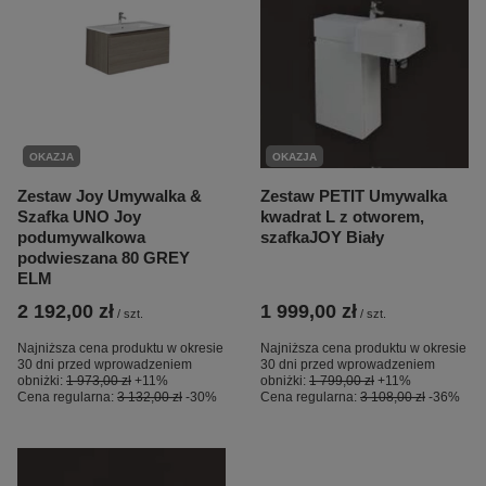
OKAZJA
OKAZJA
Zestaw Joy Umywalka &
Zestaw PETIT Umywalka
Szafka UNO Joy
kwadrat L z otworem,
podumywalkowa
szafkaJOY Biały
podwieszana 80 GREY
ELM
2 192,00 zł
1 999,00 zł
/
szt.
/
szt.
Najniższa cena produktu w okresie
Najniższa cena produktu w okresie
30 dni przed wprowadzeniem
30 dni przed wprowadzeniem
obniżki:
1 973,00 zł
+11%
obniżki:
1 799,00 zł
+11%
Cena regularna:
3 132,00 zł
-30%
Cena regularna:
3 108,00 zł
-36%