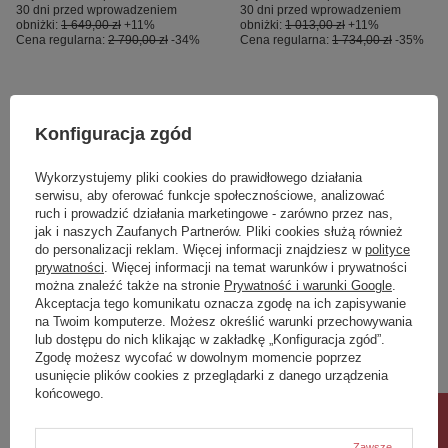
30 dni przed wprowadzeniem
30 dni przed wprowadzeniem
obniżki:
1 649,00 zł
+11%
obniżki:
1 013,00 zł
+11%
Cena regularna:
2 790,00 zł
-34%
Cena regularna:
1 734,00 zł
-35%
Konfiguracja zgód
Wykorzystujemy pliki cookies do prawidłowego działania
serwisu, aby oferować funkcje społecznościowe, analizować
ruch i prowadzić działania marketingowe - zarówno przez nas,
jak i naszych Zaufanych Partnerów. Pliki cookies służą również
do personalizacji reklam. Więcej informacji znajdziesz w
polityce
prywatności
. Więcej informacji na temat warunków i prywatności
OKAZJA
OKAZJA
można znaleźć także na stronie
Prywatność i warunki Google
.
Akceptacja tego komunikatu oznacza zgodę na ich zapisywanie
JOY szafka
JOY szafka
na Twoim komputerze. Możesz określić warunki przechowywania
podumywalkowa
podumywalkowa
lub dostępu do nich klikając w zakładkę „Konfiguracja zgód”.
podwiesz.100cm
podwiesz.60cm moka
Zgodę możesz wycofać w dowolnym momencie poprzez
MokaWalnut
walnut
usunięcie plików cookies z przeglądarki z danego urządzenia
2 106,00 zł
1 832,00 zł
końcowego.
/
szt.
/
szt.
Najniższa cena produktu w okresie
Najniższa cena produktu w okresie
30 dni przed wprowadzeniem
30 dni przed wprowadzeniem
Zawsze