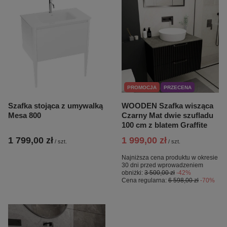
PROMOCJA
PRZECENA
Szafka stojąca z umywalką
WOODEN Szafka wisząca
Mesa 800
Czarny Mat dwie szufladu
100 cm z blatem Graffite
1 799,00 zł
1 999,00 zł
/
szt.
/
szt.
Najniższa cena produktu w okresie
30 dni przed wprowadzeniem
obniżki:
3 500,00 zł
-42%
Cena regularna:
6 598,00 zł
-70%