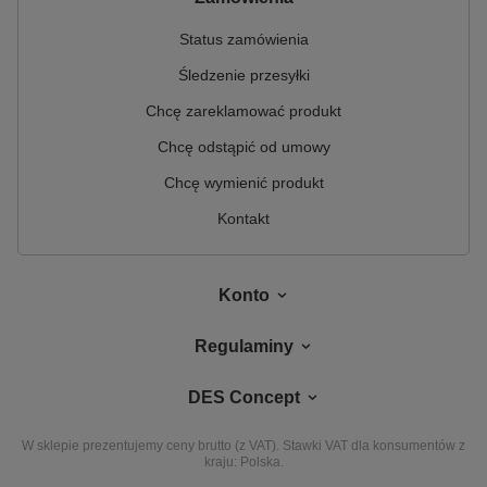
Status zamówienia
Śledzenie przesyłki
Chcę zareklamować produkt
Chcę odstąpić od umowy
Chcę wymienić produkt
Kontakt
Konto
Regulaminy
DES Concept
W sklepie prezentujemy ceny brutto (z VAT).
Stawki VAT dla konsumentów z
kraju:
Polska
.