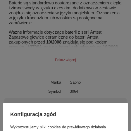
Baterie są standardowo dostarczane z oznaczeniem ciepłej
i zimnej wody w języku czeskim, dodatkowo w zestawie
znajduja się oznaczenia w języku angielskim. Oznaczenia
w języku francuzkim lub włoskim są dostępne na
zamówienie.
Ważne informacje dotyczące baterii z serii Antea
:
Zapasowe głowice ceramiczne do baterii Antea
zakupionych przed
10/2008
znajdują się pod kodem
produktu:
VIT004
, zaś dla baterii zakupionych po
10/2008
pod kodem:
VI003
.
Pokaż więcej
Marka
Sapho
Symbol
3064
Potrzebujesz pomocy? Masz pytania?
Zadaj pytanie a my odpowiemy niezwłocznie,
Konfiguracja zgód
Zadaj pytanie
najciekawsze pytania i odpowiedzi publikując
dla innych.
Wykorzystujemy pliki cookies do prawidłowego działania