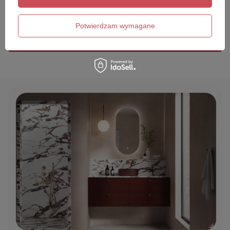
Twój email
Potwierdzam wymagane
Wyślij opinię
P
rzedłużona gwarancja na szczelność.