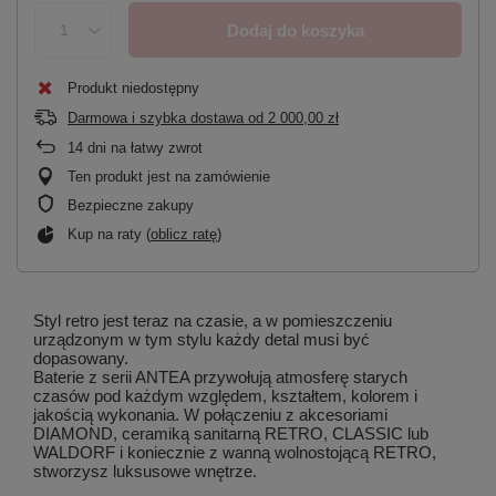
Dodaj do koszyka
Produkt niedostępny
Darmowa i szybka dostawa
od
2 000,00 zł
14
dni na łatwy zwrot
Ten produkt jest na zamówienie
Bezpieczne zakupy
Kup na raty (
oblicz ratę
)
Styl retro jest teraz na czasie, a w pomieszczeniu
urządzonym w tym stylu każdy detal musi być
dopasowany.
Baterie z serii ANTEA przywołują atmosferę starych
czasów pod każdym względem, kształtem, kolorem i
jakością wykonania. W połączeniu z akcesoriami
DIAMOND, ceramiką sanitarną RETRO, CLASSIC lub
WALDORF i koniecznie z wanną wolnostojącą RETRO,
stworzysz luksusowe wnętrze.