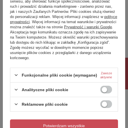
serwisu, aby oferować funkcje społecznościowe, analizować
ruch i prowadzić działania marketingowe - zarówno przez nas,
Napisz swoją opinię
jak i naszych Zaufanych Partnerów. Pliki cookies służą również
do personalizacji reklam. Więcej informacji znajdziesz w
polityce
prywatności
. Więcej informacji na temat warunków i prywatności
można znaleźć także na stronie
Prywatność i warunki Google
.
Twoja ocena:
Akceptacja tego komunikatu oznacza zgodę na ich zapisywanie
5/5
na Twoim komputerze. Możesz określić warunki przechowywania
lub dostępu do nich klikając w zakładkę „Konfiguracja zgód”.
Wystarczy obrót o 90 stopni, aby otworzyć zawór
Zgodę możesz wycofać w dowolnym momencie poprzez
usunięcie plików cookies z przeglądarki z danego urządzenia
Treść twojej opinii
końcowego.
Rabat 10%
Zawsze
Funkcjonalne pliki cookie (wymagane)
aktywne
Dodaj własne zdjęcie produktu:
Analityczne pliki cookie
Reklamowe pliki cookie
Twoje imię
Potwierdzam wszystkie