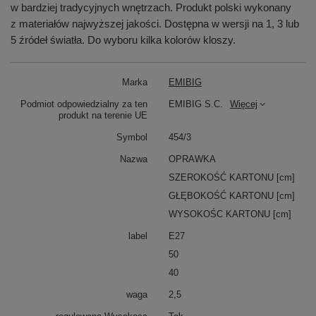
w bardziej tradycyjnych wnętrzach. Produkt polski wykonany
z materiałów najwyższej jakości. Dostępna w wersji na 1, 3 lub
5 źródeł światła. Do wyboru kilka kolorów kloszy.
Marka
EMIBIG
Podmiot odpowiedzialny za ten
EMIBIG S.C.
Więcej
produkt na terenie UE
Symbol
454/3
Nazwa
OPRAWKA
SZEROKOŚĆ KARTONU [cm]
GŁĘBOKOŚĆ KARTONU [cm]
WYSOKOŚC KARTONU [cm]
label
E27
50
40
waga
2,5