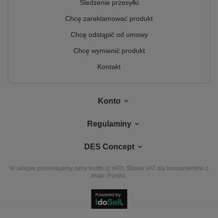
Śledzenie przesyłki
Chcę zareklamować produkt
Chcę odstąpić od umowy
Chcę wymienić produkt
Kontakt
Konto
Regulaminy
DES Concept
W sklepie prezentujemy ceny brutto (z VAT).
Stawki VAT dla konsumentów z
kraju:
Polska
.