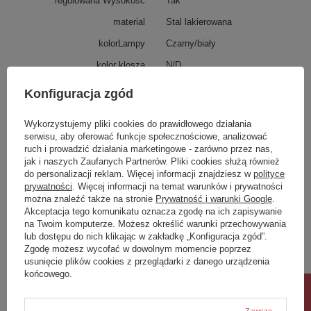
regulowana Wysokosc
Tak
material
Stal lakierowana
kolorLampy
Czarny/biały
kolor klosza
N/D
srednica Klosza
N/D
Konfiguracja zgód
dlugoscLampy
200
Wykorzystujemy pliki cookies do prawidłowego działania
żarówki
3
serwisu, aby oferować funkcje społecznościowe, analizować
ruch i prowadzić działania marketingowe - zarówno przez nas,
oprawka
E27
jak i naszych Zaufanych Partnerów. Pliki cookies służą również
watt
15W MAX LED
do personalizacji reklam. Więcej informacji znajdziesz w
polityce
prywatności
. Więcej informacji na temat warunków i prywatności
można znaleźć także na stronie
Prywatność i warunki Google
.
Potrzebujesz pomocy? Masz pytania?
Akceptacja tego komunikatu oznacza zgodę na ich zapisywanie
Zadaj pytanie a my odpowiemy niezwłocznie,
na Twoim komputerze. Możesz określić warunki przechowywania
Zadaj pytanie
najciekawsze pytania i odpowiedzi publikując
lub dostępu do nich klikając w zakładkę „Konfiguracja zgód”.
dla innych.
Zgodę możesz wycofać w dowolnym momencie poprzez
usunięcie plików cookies z przeglądarki z danego urządzenia
końcowego.
Napisz swoją opinię
Zawsze