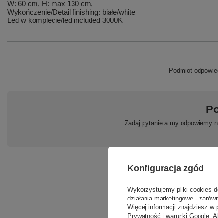
W: 60 cm, H: max 130 cm,
Wykończenie/Detail finishing: białe/white
Led w komplecie/led included 3000K
Podmiot odpowied
Po
Zadaj pytanie a my odpowiemy ni
Konfiguracja zgód
Wykorzystujemy pliki cookies d
działania marketingowe - zarówn
Więcej informacji znajdziesz w
Prywatność i warunki Google
. 