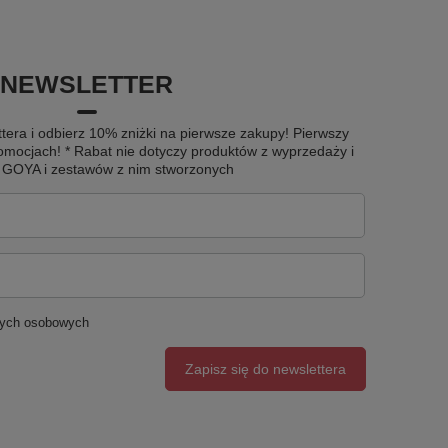
NEWSLETTER
tera i odbierz 10% zniżki na pierwsze zakupy! Pierwszy
omocjach! * Rabat nie dotyczy produktów z wyprzedaży i
u GOYA i zestawów z nim stworzonych
nych osobowych
Zapisz się do newslettera