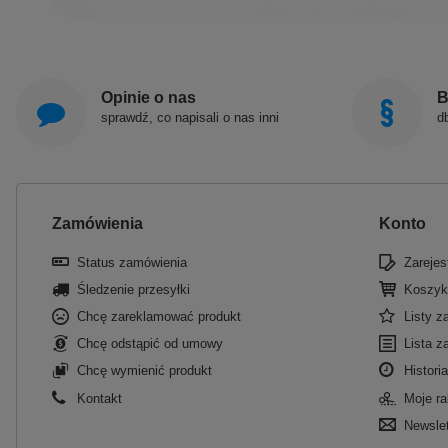
Opinie o nas
B
sprawdź, co napisali o nas inni
d
Zamówienia
Konto
Status zamówienia
Zarejest
Śledzenie przesyłki
Koszyk
Chcę zareklamować produkt
Listy 
Chcę odstąpić od umowy
Lista z
Chcę wymienić produkt
Historia
Kontakt
Moje ra
Newslet