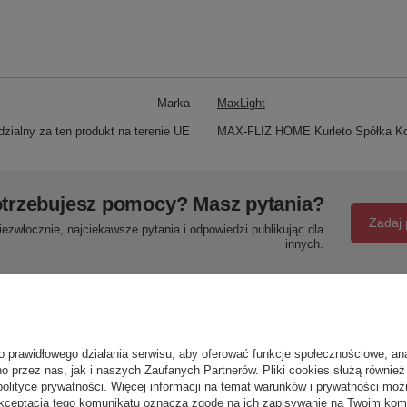
Marka
MaxLight
zialny za ten produkt na terenie UE
MAX-FLIZ HOME Kurleto Spółka K
trzebujesz pomocy? Masz pytania?
Zadaj 
ezwłocznie, najciekawsze pytania i odpowiedzi publikując dla
innych.
Napisz swoją opinię
o prawidłowego działania serwisu, aby oferować funkcje społecznościowe, an
o przez nas, jak i naszych Zaufanych Partnerów. Pliki cookies służą również 
Twoja ocena:
polityce prywatności
. Więcej informacji na temat warunków i prywatności moż
5/5
Akceptacja tego komunikatu oznacza zgodę na ich zapisywanie na Twoim kom