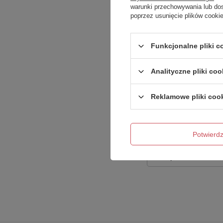
warunki przechowywania lub do
poprzez usunięcie plików cooki
Treść twojej opinii
Funkcjonalne pliki 
Analityczne pliki coo
Dodaj własne zdję
Reklamowe pliki coo
Twoje imię
Potwier
Twój email