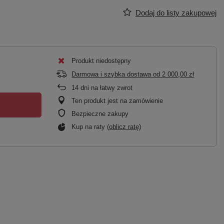
Dodaj do listy zakupowej
Produkt niedostępny
Darmowa i szybka dostawa
od
2 000,00 zł
14
dni na łatwy zwrot
Ten produkt jest na zamówienie
Bezpieczne zakupy
Kup na raty (
oblicz ratę
)