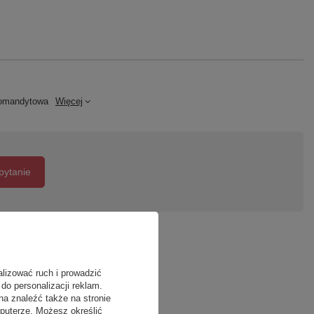
omandytowa
Więcej
pytanie
alizować ruch i prowadzić
do personalizacji reklam.
na znaleźć także na stronie
puterze. Możesz określić