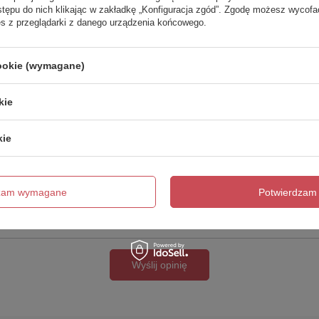
stępu do nich klikając w zakładkę „Konfiguracja zgód”. Zgodę możesz wyco
es z przeglądarki z danego urządzenia końcowego.
cookie (wymagane)
kie
cie produktu:
kie
dzam wymagane
Potwierdzam 
Wyślij opinię