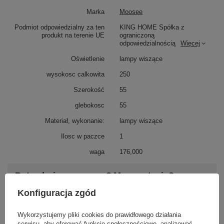
Marka
Moosee
Podmiot odpowiedzialny za ten
KING HOME Spółka z
produkt na terenie UE
ograniczoną
odpowiedzialnością
Więcej
Oświetlenie
lampy wiszące
wysokosc calkowita
250
Szerokość
55
glebokosc
55
Materiał, wykonanie:
lampy wiszące
Ilosc w paczce
1
waga
176,000
Potrzebujesz pomocy? Masz pytania?
Zadaj pytanie a my odpowiemy niezwłocznie,
Konfiguracja zgód
Zadaj pytanie
najciekawsze pytania i odpowiedzi publikując
dla innych.
Wykorzystujemy pliki cookies do prawidłowego działania
serwisu, aby oferować funkcje społecznościowe, analizować