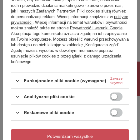
ruch i prowadzić działania marketingowe - zarówno przez nas,
Napisz swoją opinię
jak i naszych Zaufanych Partnerów. Pliki cookies służą również
do personalizacji reklam. Więcej informacji znajdziesz w
polityce
prywatności
. Więcej informacji na temat warunków i prywatności
można znaleźć także na stronie
Prywatność i warunki Google
.
Twoja ocena:
Akceptacja tego komunikatu oznacza zgodę na ich zapisywanie
5/5
na Twoim komputerze. Możesz określić warunki przechowywania
lub dostępu do nich klikając w zakładkę „Konfiguracja zgód”.
Zgodę możesz wycofać w dowolnym momencie poprzez
Treść twojej opinii
usunięcie plików cookies z przeglądarki z danego urządzenia
końcowego.
Rabat 10%
Zawsze
Funkcjonalne pliki cookie (wymagane)
aktywne
Dodaj własne zdjęcie produktu:
Analityczne pliki cookie
Reklamowe pliki cookie
Twoje imię
Potwierdzam wszystkie