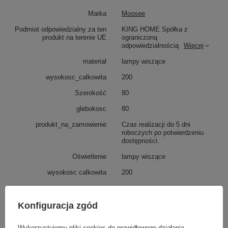
Marka
Moosee
Podmiot odpowiedzialny za ten
KING HOME Spółka z
produkt na terenie UE
ograniczoną
odpowiedzialnością
Więcej
materiał
lampy wiszące
wysokosc_calkowita
200
Szerokość
80
glebokosc
80
produkt_na_zamowienie
Czas realizacji do 5 dni
roboczych po potwierdzeniu
dostępności.
Oświetlenie
lampy wiszące
wysokosc calkowita
200
Potrzebujesz pomocy? Masz pytania?
Konfiguracja zgód
Zadaj pytanie a my odpowiemy niezwłocznie,
Zadaj pytanie
najciekawsze pytania i odpowiedzi publikując
dla innych.
Wykorzystujemy pliki cookies do prawidłowego działania