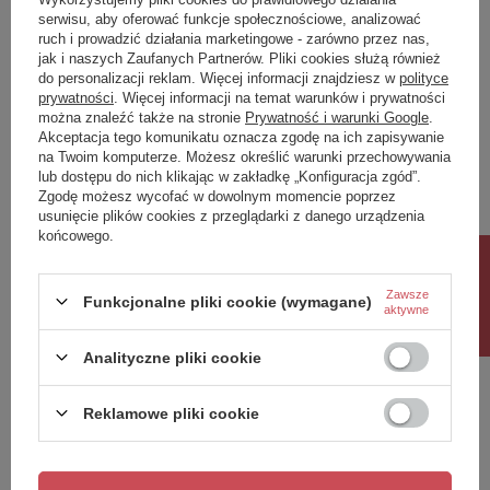
serwisu, aby oferować funkcje społecznościowe, analizować
ruch i prowadzić działania marketingowe - zarówno przez nas,
jak i naszych Zaufanych Partnerów. Pliki cookies służą również
Napisz swoją opinię
do personalizacji reklam. Więcej informacji znajdziesz w
polityce
prywatności
. Więcej informacji na temat warunków i prywatności
można znaleźć także na stronie
Prywatność i warunki Google
.
Akceptacja tego komunikatu oznacza zgodę na ich zapisywanie
Twoja ocena:
na Twoim komputerze. Możesz określić warunki przechowywania
5/5
lub dostępu do nich klikając w zakładkę „Konfiguracja zgód”.
Zgodę możesz wycofać w dowolnym momencie poprzez
usunięcie plików cookies z przeglądarki z danego urządzenia
Treść twojej opinii
końcowego.
Rabat 10%
Zawsze
Funkcjonalne pliki cookie (wymagane)
aktywne
Analityczne pliki cookie
Dodaj własne zdjęcie produktu:
Reklamowe pliki cookie
Twoje imię