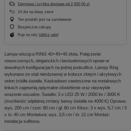
Darmowa i szybka dostawa
od
2 000,00 zł
14
dni na łatwy zwrot
Ten produkt jest na zamówienie
Bezpieczne zakupy
Kup na raty (
oblicz ratę
)
Lampa wisząca RING 40+40+40 złota. Połączenie
nowoczesnych, eleganckich i bestselerowych opraw w
dowolnych konfiguracjach na jednej podsufitce. Lampy Ring
wykonano ze stali nierdzewnej w kolorze złotym i akrylowych
osłon źródła światła. Kaskadowo zawieszone na metalowych
linkach zapewnią optymalne oświetlenie oraz niezwykłe
wrażenie wizualne. Światło: 3 x LED 25 W / 2000 lm / 3000 K
(możliwość odpłatnej zmiany barwy światła na 4000 K) Oprawa:
wys. 200 cm / szer. 80 cm / gł. 80 cm Klosz: 3 x wys. 5,7 cm / 3
x śr. 40 cm Montatura: wys. 3,5 cm / śr. 21 cm Montaż:
instalacja sufitowa.