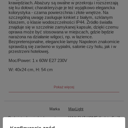
krawędziach. Abażury są owalne w przekroju i rozszerzają
się ku dołowi; charakteryzuje je też wyjątkowo elegancka
kolorystyka - czarna powierzchnia i złote wnętrze. Na
szczególną uwagę zasługuje kinkiet z białym, szklanym
kloszem, o klasie wodoszczelności IP44. Źródło światła
znajduje się w szczelnie zamykanej kapsule, dzięki czemu
oprawa może być stosowana w miejscach, gdzie będzie
narażona na działanie wilgoci, np. w łazience.
Bezpretensjonalne, eleganckie lampy Napoleon znakomicie
sprawdzą się zarówno w sypialni, salonie czy holu, jak i w
przestrzeni hotelowej.
Moc/Power: 1 x 60W E27 230V
W: 40x24 cm, H: 54 cm
Wykończenie/Detail finishing: chrom/chrome
Pokaż więcej
Materiał/Material/: metal, tkanina/metal, fabric
Nie zawiera żarówek/bulbs excluded
Marka
MaxLight
Podmiot odpowiedzialny za ten
MAX-FLIZ HOME Kurleto Spółka
produkt na terenie UE
Komandytowa
Więcej