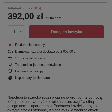
490,00 zł
(Zniżka
20
%)
392,00 zł
brutto
/
szt.
Dodaj do koszyka
Produkt niedostępny
Darmowa i szybka dostawa
od
2 000,00 zł
14
dni na łatwy zwrot
Ten produkt jest na zamówienie
Bezpieczne zakupy
Kup na raty (
oblicz ratę
)
Napoleon to szeroka rodzina opraw świetlnych, z pomocą
której można stworzyć kompletną aranżację świetlną
całego domu i apartamentu. Podstawa każdej lampy to
okrągłe profile i ozdobne, lśniące dyski o zaokrąglonych