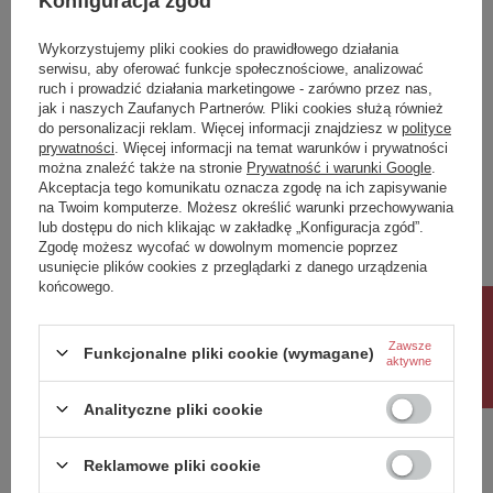
Konfiguracja zgód
Potrzebujesz pomocy? Masz pytania?
Wykorzystujemy pliki cookies do prawidłowego działania
Zadaj pytanie a my odpowiemy niezwłocznie,
serwisu, aby oferować funkcje społecznościowe, analizować
Zadaj pytanie
najciekawsze pytania i odpowiedzi publikując
ruch i prowadzić działania marketingowe - zarówno przez nas,
dla innych.
jak i naszych Zaufanych Partnerów. Pliki cookies służą również
do personalizacji reklam. Więcej informacji znajdziesz w
polityce
prywatności
. Więcej informacji na temat warunków i prywatności
można znaleźć także na stronie
Prywatność i warunki Google
.
Napisz swoją opinię
Akceptacja tego komunikatu oznacza zgodę na ich zapisywanie
na Twoim komputerze. Możesz określić warunki przechowywania
lub dostępu do nich klikając w zakładkę „Konfiguracja zgód”.
Twoja ocena:
Zgodę możesz wycofać w dowolnym momencie poprzez
5/5
usunięcie plików cookies z przeglądarki z danego urządzenia
końcowego.
Rabat 10%
Treść twojej opinii
Zawsze
Funkcjonalne pliki cookie (wymagane)
aktywne
Analityczne pliki cookie
Reklamowe pliki cookie
Dodaj własne zdjęcie produktu: