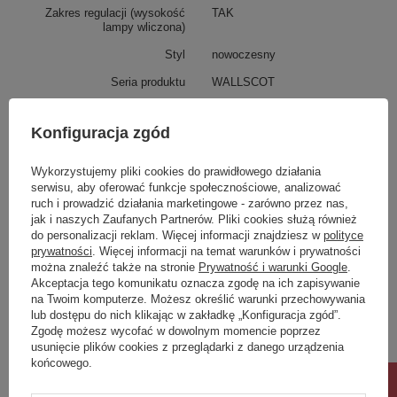
Zakres regulacji (wysokość
TAK
lampy wliczona)
Styl
nowoczesny
Seria produktu
WALLSCOT
Pomieszczenie
Salon, Biuro
Konfiguracja zgód
Żarówka w zestawie
nie
Stopień szczelności
IP20
Wykorzystujemy pliki cookies do prawidłowego działania
serwisu, aby oferować funkcje społecznościowe, analizować
Waga produktu
15 kg
ruch i prowadzić działania marketingowe - zarówno przez nas,
jak i naszych Zaufanych Partnerów. Pliki cookies służą również
Gwarancja
24 miesiące
do personalizacji reklam. Więcej informacji znajdziesz w
polityce
Materiał dominujący
Metal
prywatności
. Więcej informacji na temat warunków i prywatności
można znaleźć także na stronie
Prywatność i warunki Google
.
Akceptacja tego komunikatu oznacza zgodę na ich zapisywanie
Potrzebujesz pomocy? Masz pytania?
na Twoim komputerze. Możesz określić warunki przechowywania
Zadaj pytanie a my odpowiemy niezwłocznie,
lub dostępu do nich klikając w zakładkę „Konfiguracja zgód”.
Zadaj pytanie
najciekawsze pytania i odpowiedzi publikując
Zgodę możesz wycofać w dowolnym momencie poprzez
dla innych.
usunięcie plików cookies z przeglądarki z danego urządzenia
końcowego.