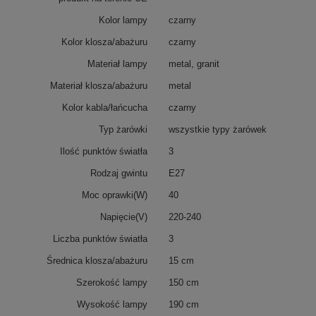
Kolor lampy
czarny
Kolor klosza/abażuru
czarny
Materiał lampy
metal, granit
Materiał klosza/abażuru
metal
Kolor kabla/łańcucha
czarny
Typ żarówki
wszystkie typy żarówek
Ilość punktów światła
3
Rodzaj gwintu
E27
Moc oprawki(W)
40
Napięcie(V)
220-240
Liczba punktów światła
3
Średnica klosza/abażuru
15 cm
Szerokość lampy
150 cm
Wysokość lampy
190 cm