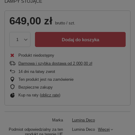
LAMPY STOJĄCE
649,00 zł
brutto
/
szt.
Dodaj do koszyka
Produkt niedostępny
Darmowa i szybka dostawa
od
2 000,00 zł
14
dni na łatwy zwrot
Ten produkt jest na zamówienie
Bezpieczne zakupy
Kup na raty (
oblicz ratę
)
Marka
Lumina Deco
Podmiot odpowiedzialny za ten
Lumina Deco
Więcej
produkt na terenie UE