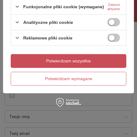
Rabat 10%
Napisz swoją opinię
Zawsze
Funkcjonalne pliki cookie (wymagane)
aktywne
Twoja ocena:
Analityczne pliki cookie
5/5
Reklamowe pliki cookie
Treść twojej opinii
Potwierdzam wszystkie
Potwierdzam wymagane
Dodaj własne zdjęcie produktu:
Twoje imię
Twój email