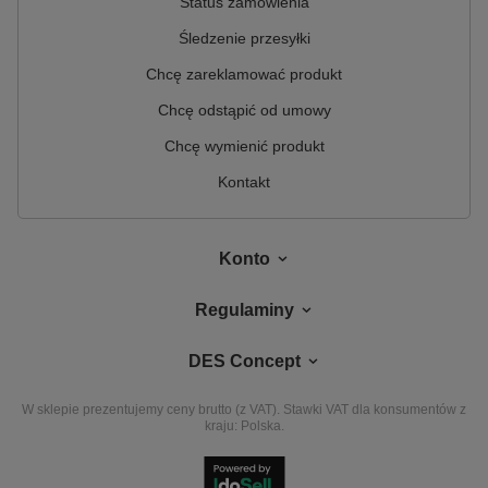
Status zamówienia
Śledzenie przesyłki
Chcę zareklamować produkt
Chcę odstąpić od umowy
Chcę wymienić produkt
Kontakt
Konto
Regulaminy
DES Concept
W sklepie prezentujemy ceny brutto (z VAT).
Stawki VAT dla konsumentów z
kraju:
Polska
.