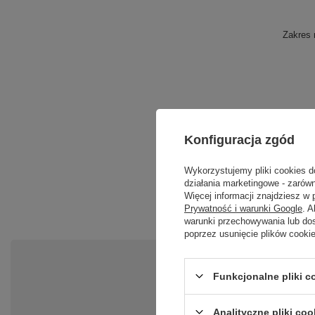
Zakres 
Konfiguracja zgód
Wykorzystujemy pliki cookies d
działania marketingowe - zarówn
Więcej informacji znajdziesz w
Prywatność i warunki Google
. 
warunki przechowywania lub do
poprzez usunięcie plików cooki
Po
Funkcjonalne pliki 
Zadaj pytanie a my odpowiemy ni
Analityczne pliki coo