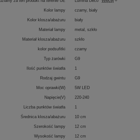
zialny za ten produkt na terenie UE
Lumina Deco
Więcej
Kolor lampy
czarny, biały
Kolor klosza/abażuru
biały
Materiał lampy
metal, szkło
Materiał klosza/abażuru
szkło
kolor podsufitki
czarny
Typ żarówki
G9
Ilość punktów światła
1
Rodzaj gwintu
G9
Moc oprawki(W)
5W LED
Napięcie(V)
220-240
Liczba punktów światła
1
Średnica klosza/abażuru
10 cm
Szerokość lampy
12 cm
Wysokość lampy
12 cm