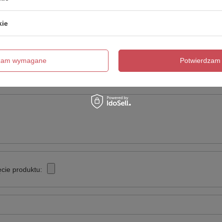
kie
Napisz swoją opinię
dzam wymagane
Twoja ocena:
Potwierdzam 
5/5
cie produktu: