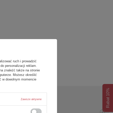
alizować ruch i prowadzić
do personalizacji reklam.
na znaleźć także na stronie
puterze. Możesz określić
fać w dowolnym momencie
Rabat 10%
Zawsze aktywne
pytanie