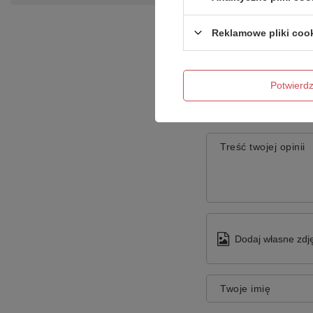
Reklamowe pliki coo
Potwier
Treść twojej opinii
Dodaj własne zdję
Twoje imię