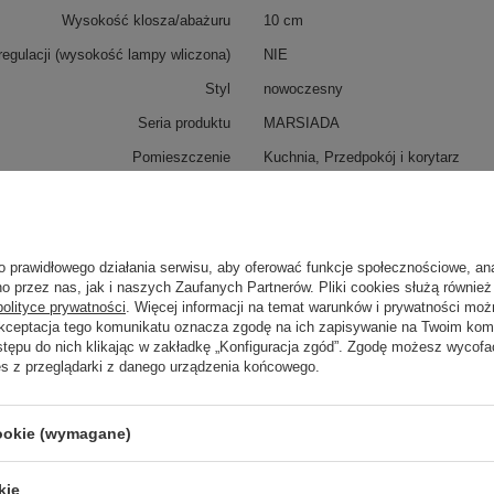
Wysokość klosza/abażuru
10 cm
regulacji (wysokość lampy wliczona)
NIE
Styl
nowoczesny
Seria produktu
MARSIADA
Pomieszczenie
Kuchnia, Przedpokój i korytarz
Żarówka w zestawie
nie
Stopień szczelności
IP20
Waga produktu
0,5 kg
o prawidłowego działania serwisu, aby oferować funkcje społecznościowe, an
o przez nas, jak i naszych Zaufanych Partnerów. Pliki cookies służą również 
Gwarancja
24 miesiące
polityce prywatności
. Więcej informacji na temat warunków i prywatności moż
Akceptacja tego komunikatu oznacza zgodę na ich zapisywanie na Twoim kom
Materiał dominujący
Metal, Szkło
stępu do nich klikając w zakładkę „Konfiguracja zgód”. Zgodę możesz wyco
es z przeglądarki z danego urządzenia końcowego.
trzebujesz pomocy? Masz pytania?
cookie (wymagane)
Zadaj 
ezwłocznie, najciekawsze pytania i odpowiedzi publikując dla
innych.
kie