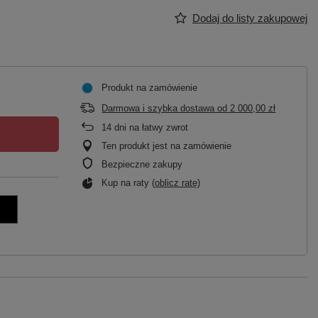
Dodaj do listy zakupowej
Produkt na zamówienie
Darmowa i szybka dostawa
od
2 000,00 zł
14
dni na łatwy zwrot
Ten produkt jest na zamówienie
Bezpieczne zakupy
Kup na raty (
oblicz ratę
)