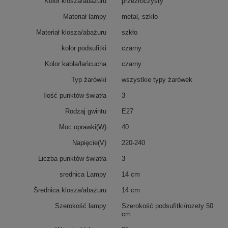
Kolor klosza/abażuru
przezroczysty
Materiał lampy
metal, szkło
Materiał klosza/abażuru
szkło
kolor podsufitki
czarny
Kolor kabla/łańcucha
czarny
Typ żarówki
wszystkie typy żarówek
Ilość punktów światła
3
Rodzaj gwintu
E27
Moc oprawki(W)
40
Napięcie(V)
220-240
Liczba punktów światła
3
srednica Lampy
14 cm
Średnica klosza/abażuru
14 cm
Szerokość lampy
Szerokość podsufitki/rozety 50
cm