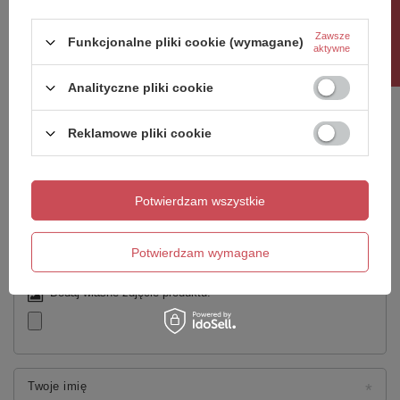
Rabat 10%
Zawsze
Funkcjonalne pliki cookie (wymagane)
aktywne
Napisz swoją opinię
Analityczne pliki cookie
Twoja ocena:
5/5
Reklamowe pliki cookie
Treść twojej opinii
Potwierdzam wszystkie
Potwierdzam wymagane
Dodaj własne zdjęcie produktu:
Twoje imię