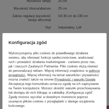
Wysokość lampy
25 cm
Wysokość klosza/abażuru
25 cm
Zakres regulacji (wysokość
Od 30 cm do 130 cm
lampy wliczona)
Styl
Industrialny, Loft
Seria produktu
FABI
Konfiguracja zgód
Pomieszczenie
Kuchnia, Jadalnia, Lokale
Żarówka w zestawie
nie
Wykorzystujemy pliki cookies do prawidłowego działania
serwisu, aby oferować funkcje społecznościowe, analizować
Stopień szczelności
IP20
ruch i prowadzić działania marketingowe - zarówno przez nas,
Waga produktu
5 kg
jak i naszych Zaufanych Partnerów. Pliki cookies służą również
do personalizacji reklam. Więcej informacji znajdziesz w
polityce
Gwarancja
24 miesiące
prywatności
. Więcej informacji na temat warunków i prywatności
można znaleźć także na stronie
Prywatność i warunki Google
.
Materiał dominujący
Szkło
Akceptacja tego komunikatu oznacza zgodę na ich zapisywanie
na Twoim komputerze. Możesz określić warunki przechowywania
Potrzebujesz pomocy? Masz pytania?
lub dostępu do nich klikając w zakładkę „Konfiguracja zgód”.
Zgodę możesz wycofać w dowolnym momencie poprzez
Zadaj pytanie a my odpowiemy niezwłocznie,
usunięcie plików cookies z przeglądarki z danego urządzenia
Zadaj pytanie
najciekawsze pytania i odpowiedzi publikując
dla innych.
końcowego.