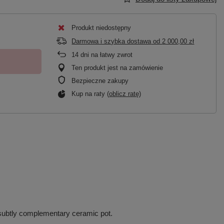
Produkt niedostępny
Darmowa i szybka dostawa
od
2 000,00 zł
14
dni na łatwy zwrot
Ten produkt jest na zamówienie
Bezpieczne zakupy
Kup na raty (
oblicz ratę
)
 a subtly complementary ceramic pot.