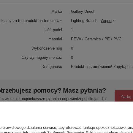
Marka
Gallery Direct
zialny za ten produkt na terenie UE
Lighting Brands
Więcej
Ilość pudeł
1
materiał
PEVA / Ceramics / PE / PVC
Wykończenie nóg
0
Czy wymagany montaż
0
Dostępność
Produkt na zamówienie! Zapytaj o c
trzebujesz pomocy? Masz pytania?
Zadaj 
ezwłocznie, najciekawsze pytania i odpowiedzi publikując dla
innych.
o prawidłowego działania serwisu, aby oferować funkcje społecznościowe, an
Napisz swoją opinię
o przez nas, jak i naszych Zaufanych Partnerów. Pliki cookies służą również 