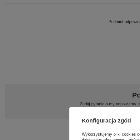
Podmiot odpowied
Po
Zadaj pytanie a my odpowiemy ni
Konfiguracja zgód
Wykorzystujemy pliki cookies d
działania marketingowe - zarówn