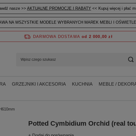
awdź nasze >>
AKTUALNE PROMOCJE I RABATY
<< Kupuj więcej i płać mn
WA NA WSZYSTKIE MODELE WYBRANYCH MAREK MEBLI I OŚWIETLE
DARMOWA DOSTAWA
od 2 000,00 zł
RA
GRZEJNIKI I AKCESORIA
KUCHNIA
MEBLE / DEKORA
k H610mm
Potted Cymbidium Orchid (real t
+ Dodaj do porównania