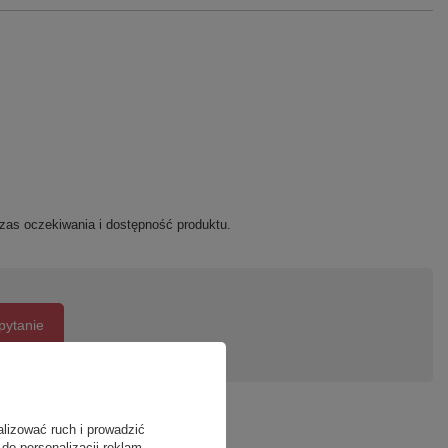
zas oczekiwania i dostępność produktu.
pytanie
alizować ruch i prowadzić
do personalizacji reklam.