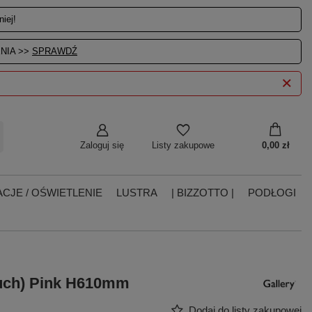
iej!
NIA >>
SPRAWDŹ
Zaloguj się
0,00 zł
Listy zakupowe
CJE / OŚWIETLENIE
LUSTRA
| BIZZOTTO |
PODŁOGI
ouch) Pink H610mm
Dodaj do listy zakupowej