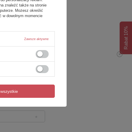
na znaleźć także na stronie
puterze. Możesz określić
fać w dowolnym momencie
Rabat 10%
Zawsze aktywne
wszystkie