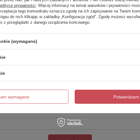
polityce prywatności
. Więcej informacji na temat warunków i prywatności moż
Akceptacja tego komunikatu oznacza zgodę na ich zapisywanie na Twoim kom
Twoja ocena:
stępu do nich klikając w zakładkę „Konfiguracja zgód”. Zgodę możesz wyco
5/5
es z przeglądarki z danego urządzenia końcowego.
cookie (wymagane)
kie
kie
cie produktu:
dzam wymagane
Potwierdzam 