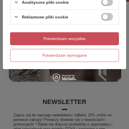
Analityczne pliki cookie
Reklamowe pliki cookie
Potwierdzam wszystkie
Potwierdzam wymagane
NEWSLETTER
Zapisz się do naszego newslettera i odbierz 10% zniżki na
pierwsze zakupy! Pierwszy dowiedz się o nowościach i
promocjach! * Rabat nie dotyczy produktów z wyprzedaży i
ofert specjalnych oraz modelu GOYA i zestawów z nim