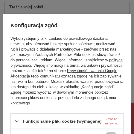
Treść twojej opinii
Konfiguracja zgód
Wykorzystujemy pliki cookies do prawidłowego działania
serwisu, aby oferować funkcje społecznościowe, analizować
Dodaj własne zdjęcie produktu:
ruch i prowadzić działania marketingowe - zarówno przez nas,
jak i naszych Zaufanych Partnerów. Pliki cookies służą również
do personalizacji reklam. Więcej informacji znajdziesz w
polityce
prywatności
. Więcej informacji na temat warunków i prywatności
można znaleźć także na stronie
Prywatność i warunki Google
.
Twoje imię
Akceptacja tego komunikatu oznacza zgodę na ich zapisywanie
na Twoim komputerze. Możesz określić warunki przechowywania
lub dostępu do nich klikając w zakładkę „Konfiguracja zgód”.
Twój email
Zgodę możesz wycofać w dowolnym momencie poprzez
usunięcie plików cookies z przeglądarki z danego urządzenia
końcowego.
Wyślij opinię
Rabat 10%
Zawsze
Funkcjonalne pliki cookie (wymagane)
aktywne