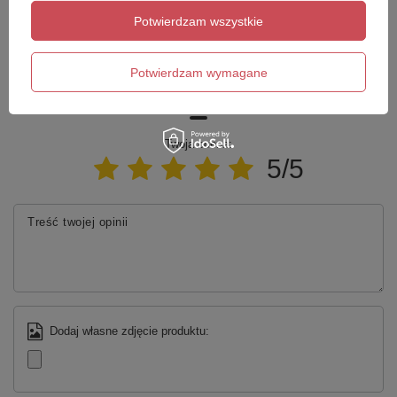
Zadaj pytanie a my odpowiemy niezwłocznie,
Zadaj pytanie
najciekawsze pytania i odpowiedzi publikując
Potwierdzam wszystkie
dla innych.
Potwierdzam wymagane
Napisz swoją opinię
Twoja ocena:
5/5
Treść twojej opinii
Dodaj własne zdjęcie produktu: