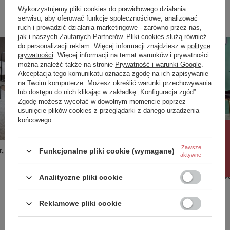
Wykorzystujemy pliki cookies do prawidłowego działania
Poprzedni z tej kategorii
Następny z tej kategorii
serwisu, aby oferować funkcje społecznościowe, analizować
ruch i prowadzić działania marketingowe - zarówno przez nas,
jak i naszych Zaufanych Partnerów. Pliki cookies służą również
do personalizacji reklam. Więcej informacji znajdziesz w
polityce
prywatności
. Więcej informacji na temat warunków i prywatności
można znaleźć także na stronie
Prywatność i warunki Google
.
Akceptacja tego komunikatu oznacza zgodę na ich zapisywanie
na Twoim komputerze. Możesz określić warunki przechowywania
lub dostępu do nich klikając w zakładkę „Konfiguracja zgód”.
Zgodę możesz wycofać w dowolnym momencie poprzez
usunięcie plików cookies z przeglądarki z danego urządzenia
końcowego.
Rabat 10%
Zawsze
, czarny,
Okrągły stół Blair, czarny, 900 x 900
Okrągły s
Funkcjonalne pliki cookie (wymagane)
aktywne
x 750 mm
dębowego
2 228,00 zł
2 228,00
Analityczne pliki cookie
/
szt.
Reklamowe pliki cookie
Potrzebujesz pomocy? Masz pytania?