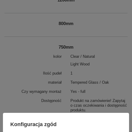
800mm
750mm
kolor
Clear / Natural
Light Wood
Ilość pudeł
1
materiał
Tempered Glass / Oak
Czy wymagany montaż
Yes - full
Dostępność
Produkt na zamówienie! Zapytaj
o czas oczekiwania i dostępność
produktu.
Zobacz również
Konfiguracja zgód