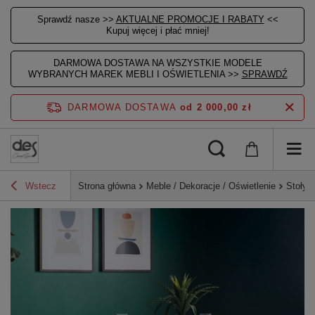
Sprawdź nasze >>
AKTUALNE PROMOCJE I RABATY
<<
Kupuj więcej i płać mniej!
DARMOWA DOSTAWA NA WSZYSTKIE MODELE
WYBRANYCH MAREK MEBLI I OŚWIETLENIA >>
SPRAWDŹ
DARMOWA DOSTAWA
od 2 000,00 zł
Wstecz
Strona główna
Meble / Dekoracje / Oświetlenie
Stoły, 