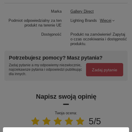
Marka
Gallery Direct
Podmiot odpowiedzialny za ten
Lighting Brands
Więcej
produkt na terenie UE
Dostępność
Produkt na zamówienie! Zapytaj
o czas oczekiwania i dostępność
produktu.
Potrzebujesz pomocy? Masz pytania?
Zadaj pytanie a my odpowiemy niezwłocznie,
Zadaj pytanie
najciekawsze pytania i odpowiedzi publikując
dla innych.
Napisz swoją opinię
Twoja ocena:
5/5