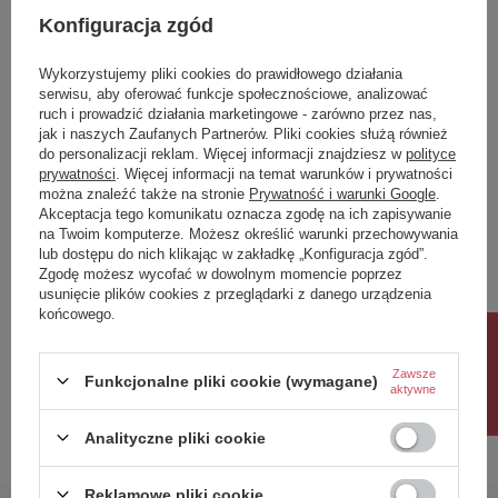
Konfiguracja zgód
Treść twojej opinii
Wykorzystujemy pliki cookies do prawidłowego działania
serwisu, aby oferować funkcje społecznościowe, analizować
ruch i prowadzić działania marketingowe - zarówno przez nas,
jak i naszych Zaufanych Partnerów. Pliki cookies służą również
do personalizacji reklam. Więcej informacji znajdziesz w
polityce
Dodaj własne zdjęcie produktu:
prywatności
. Więcej informacji na temat warunków i prywatności
można znaleźć także na stronie
Prywatność i warunki Google
.
Akceptacja tego komunikatu oznacza zgodę na ich zapisywanie
na Twoim komputerze. Możesz określić warunki przechowywania
lub dostępu do nich klikając w zakładkę „Konfiguracja zgód”.
Zgodę możesz wycofać w dowolnym momencie poprzez
Twoje imię
usunięcie plików cookies z przeglądarki z danego urządzenia
końcowego.
Rabat 10%
Twój email
Zawsze
Funkcjonalne pliki cookie (wymagane)
aktywne
Wyślij opinię
Analityczne pliki cookie
Reklamowe pliki cookie