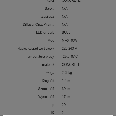
kolor
CONCRETE
Barwa
N/A
Zasilacz
N/A
Diffuser Opal/Prisma
N/A
LED or Bulb
BULB
Moc
MAX 40W
Napięcie/prąd wejściowy
220-240 V
Temperatura pracy
-25to 45°C
materiał
CONCRETE
waga
2,35kg
Długość
12cm
Szerokość
30cm
Wysokość
17cm
ip
20
IK
2