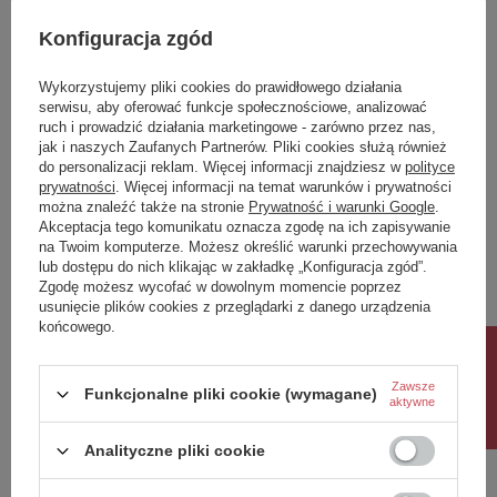
Klasa Energetyczna
-
Konfiguracja zgód
kWh/1000h
N/A
Wykorzystujemy pliki cookies do prawidłowego działania
Potrzebujesz pomocy? Masz pytania?
serwisu, aby oferować funkcje społecznościowe, analizować
ruch i prowadzić działania marketingowe - zarówno przez nas,
Zadaj pytanie a my odpowiemy niezwłocznie,
jak i naszych Zaufanych Partnerów. Pliki cookies służą również
Zadaj pytanie
najciekawsze pytania i odpowiedzi publikując
do personalizacji reklam. Więcej informacji znajdziesz w
polityce
dla innych.
prywatności
. Więcej informacji na temat warunków i prywatności
można znaleźć także na stronie
Prywatność i warunki Google
.
Akceptacja tego komunikatu oznacza zgodę na ich zapisywanie
na Twoim komputerze. Możesz określić warunki przechowywania
Napisz swoją opinię
lub dostępu do nich klikając w zakładkę „Konfiguracja zgód”.
Zgodę możesz wycofać w dowolnym momencie poprzez
usunięcie plików cookies z przeglądarki z danego urządzenia
Twoja ocena:
końcowego.
5/5
Rabat 10%
Zawsze
Funkcjonalne pliki cookie (wymagane)
aktywne
Treść twojej opinii
Analityczne pliki cookie