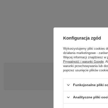
Konfiguracja zgód
Wykorzystujemy pliki cookies d
działania marketingowe - zarówn
Więcej informacji znajdziesz w
Prywatność i warunki Google
. 
warunki przechowywania lub do
poprzez usunięcie plików cooki
Po
Zadaj pytanie a my odpowiemy ni
Funkcjonalne pliki 
Analityczne pliki coo