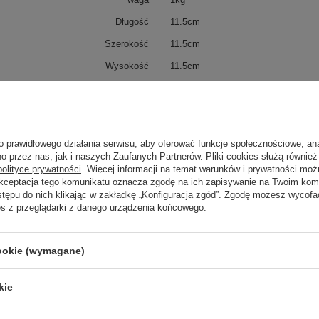
Długość
11.5cm
Szerokość
11.5cm
Wysokość
11.5cm
ip
20
IK
2
Klasa Energetyczna
-
o prawidłowego działania serwisu, aby oferować funkcje społecznościowe, an
kWh/1000h
N/A
o przez nas, jak i naszych Zaufanych Partnerów. Pliki cookies służą również 
polityce prywatności
. Więcej informacji na temat warunków i prywatności moż
Akceptacja tego komunikatu oznacza zgodę na ich zapisywanie na Twoim kom
stępu do nich klikając w zakładkę „Konfiguracja zgód”. Zgodę możesz wyco
es z przeglądarki z danego urządzenia końcowego.
trzebujesz pomocy? Masz pytania?
Zadaj 
ezwłocznie, najciekawsze pytania i odpowiedzi publikując dla
innych.
cookie (wymagane)
kie
Napisz swoją opinię