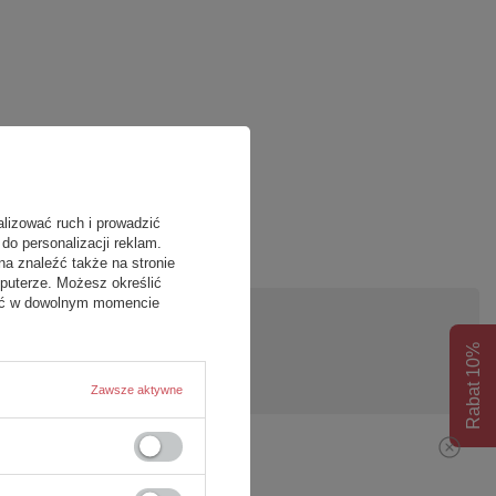
alizować ruch i prowadzić
do personalizacji reklam.
na znaleźć także na stronie
puterze. Możesz określić
fać w dowolnym momencie
Rabat 10%
pytanie
Zawsze aktywne