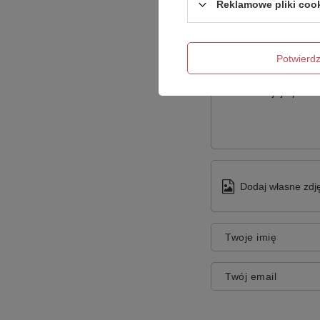
Reklamowe pliki coo
Potwier
Treść twojej opinii
Dodaj własne zdję
Twoje imię
Twój email