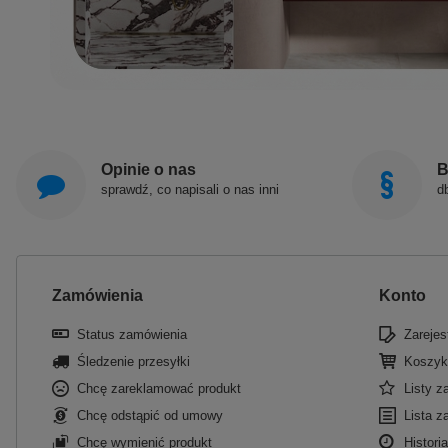
Opinie o nas
B
sprawdź, co napisali o nas inni
d
Zamówienia
Konto
Status zamówienia
Zarejest
Śledzenie przesyłki
Koszyk
Chcę zareklamować produkt
Listy 
Chcę odstąpić od umowy
Lista z
Chcę wymienić produkt
Historia