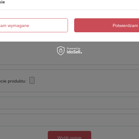
kie
Twoja ocena:
5/5
dzam wymagane
Potwierdzam 
cie produktu:
Wyślij opinię