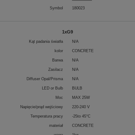
Symbol
180023
1xG9
Kąt padania światła
N/A
kolor
CONCRETE
Barwa
N/A
Zasilacz
N/A
Diffuser Opal/Prisma
N/A
LED or Bulb
BULB
Moc
MAX 25W
Napięcie/prąd wejściowy
220-240 V
Temperatura pracy
-25to 45°C
materiał
CONCRETE
waga
1kg