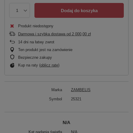
Dodaj do koszyka
Produkt niedostępny
Darmowa i szybka dostawa
od
2 000,00 zł
14
dni na łatwy zwrot
Ten produkt jest na zamówienie
Bezpieczne zakupy
Kup na raty (
oblicz ratę
)
Marka
ZAMBELIS
Symbol
25321
N/A
Kąt padania światła
N/A