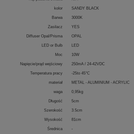
kolor
SANDY BLACK
Barwa
3000K
Zasilacz
YES
Diffuser Opal/Prisma
OPAL
LED or Bulb
LED
Moc
10W
Napięcie/prąd wejściowy
250mA / 24-42VDC
Temperatura pracy
-25to 45°C
materiał
METAL - ALUMINIUM - ACRYLIC
waga
0,95kg
Długość
5cm
Szerokość
3.5cm
Wysokość
81cm
Średnica
-