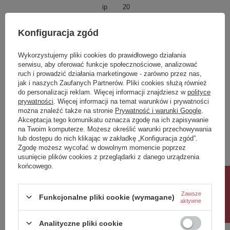
ip
20
IK
4
Konfiguracja zgód
Klasa Energetyczna
E
kWh/1000h
10
Wykorzystujemy pliki cookies do prawidłowego działania
serwisu, aby oferować funkcje społecznościowe, analizować
ruch i prowadzić działania marketingowe - zarówno przez nas,
Potrzebujesz pomocy? Masz pytania?
jak i naszych Zaufanych Partnerów. Pliki cookies służą również
do personalizacji reklam. Więcej informacji znajdziesz w
polityce
Zadaj pytanie a my odpowiemy niezwłocznie,
Zadaj pytanie
najciekawsze pytania i odpowiedzi publikując
prywatności
. Więcej informacji na temat warunków i prywatności
dla innych.
można znaleźć także na stronie
Prywatność i warunki Google
.
Akceptacja tego komunikatu oznacza zgodę na ich zapisywanie
na Twoim komputerze. Możesz określić warunki przechowywania
lub dostępu do nich klikając w zakładkę „Konfiguracja zgód”.
Napisz swoją opinię
Zgodę możesz wycofać w dowolnym momencie poprzez
usunięcie plików cookies z przeglądarki z danego urządzenia
końcowego.
Twoja ocena:
Rabat 10%
5/5
Zawsze
Funkcjonalne pliki cookie (wymagane)
aktywne
Treść twojej opinii
Analityczne pliki cookie