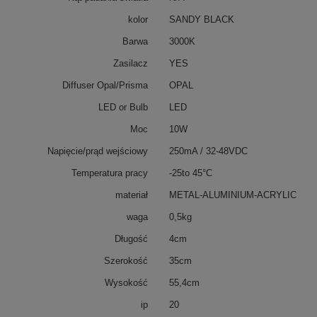
kolor
SANDY BLACK
Barwa
3000K
Zasilacz
YES
Diffuser Opal/Prisma
OPAL
LED or Bulb
LED
Moc
10W
Napięcie/prąd wejściowy
250mA / 32-48VDC
Temperatura pracy
-25to 45°C
materiał
METAL-ALUMINIUM-ACRYLIC
waga
0,5kg
Długość
4cm
Szerokość
35cm
Wysokość
55,4cm
ip
20