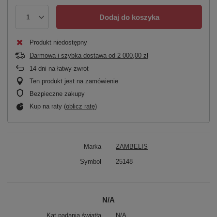
Dodaj do koszyka
Produkt niedostępny
Darmowa i szybka dostawa
od
2 000,00 zł
14
dni na łatwy zwrot
Ten produkt jest na zamówienie
Bezpieczne zakupy
Kup na raty (
oblicz ratę
)
Marka
ZAMBELIS
Symbol
25148
N/A
Kąt padania światła
N/A