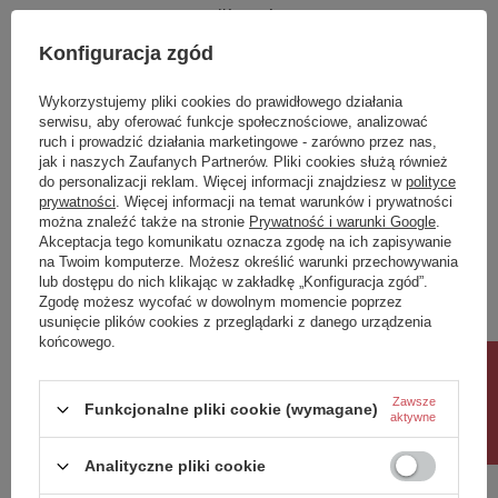
IK
4
Klasa Energetyczna
E
Konfiguracja zgód
kWh/1000h
10
Wykorzystujemy pliki cookies do prawidłowego działania
serwisu, aby oferować funkcje społecznościowe, analizować
Potrzebujesz pomocy? Masz pytania?
ruch i prowadzić działania marketingowe - zarówno przez nas,
jak i naszych Zaufanych Partnerów. Pliki cookies służą również
Zadaj pytanie a my odpowiemy niezwłocznie,
Zadaj pytanie
do personalizacji reklam. Więcej informacji znajdziesz w
polityce
najciekawsze pytania i odpowiedzi publikując
dla innych.
prywatności
. Więcej informacji na temat warunków i prywatności
można znaleźć także na stronie
Prywatność i warunki Google
.
Akceptacja tego komunikatu oznacza zgodę na ich zapisywanie
na Twoim komputerze. Możesz określić warunki przechowywania
Napisz swoją opinię
lub dostępu do nich klikając w zakładkę „Konfiguracja zgód”.
Zgodę możesz wycofać w dowolnym momencie poprzez
usunięcie plików cookies z przeglądarki z danego urządzenia
końcowego.
Twoja ocena:
5/5
Rabat 10%
Zawsze
Funkcjonalne pliki cookie (wymagane)
aktywne
Treść twojej opinii
Analityczne pliki cookie