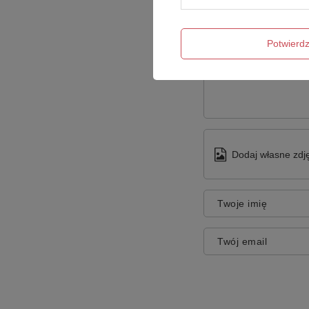
Potwier
Treść twojej opinii
Dodaj własne zdję
Twoje imię
Twój email