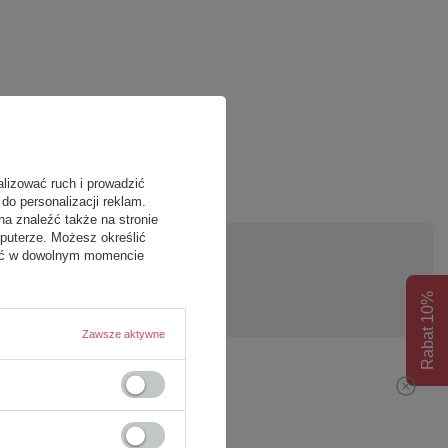
alizować ruch i prowadzić
do personalizacji reklam.
na znaleźć także na stronie
puterze. Możesz określić
fać w dowolnym momencie
pytanie
Rabat 10%
Zawsze aktywne