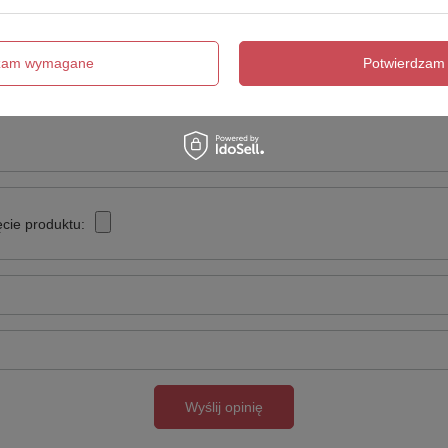
Twoja ocena:
5/5
dzam wymagane
Potwierdzam 
cie produktu:
Wyślij opinię