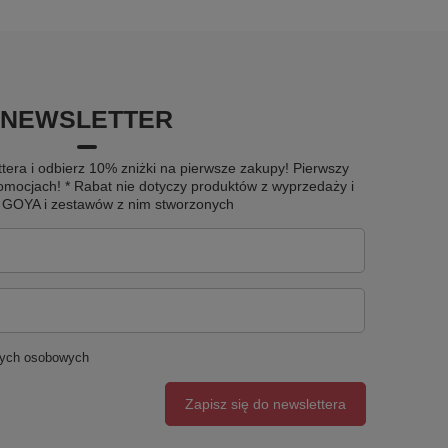
NEWSLETTER
tera i odbierz 10% zniżki na pierwsze zakupy! Pierwszy
omocjach! * Rabat nie dotyczy produktów z wyprzedaży i
u GOYA i zestawów z nim stworzonych
nych osobowych
Zapisz się do newslettera