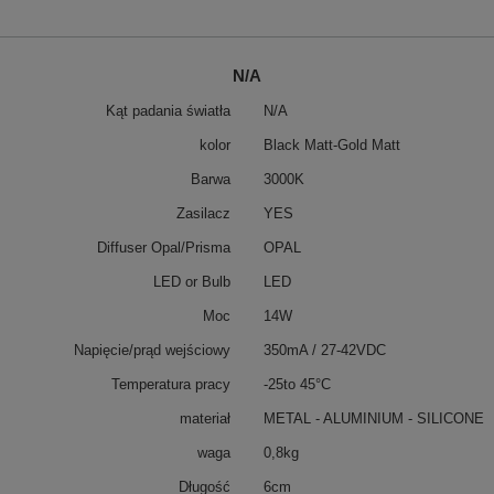
N/A
Kąt padania światła
N/A
kolor
Black Matt-Gold Matt
Barwa
3000K
Zasilacz
YES
Diffuser Opal/Prisma
OPAL
LED or Bulb
LED
Moc
14W
Napięcie/prąd wejściowy
350mA / 27-42VDC
Temperatura pracy
-25to 45°C
materiał
METAL - ALUMINIUM - SILICONE
waga
0,8kg
Długość
6cm