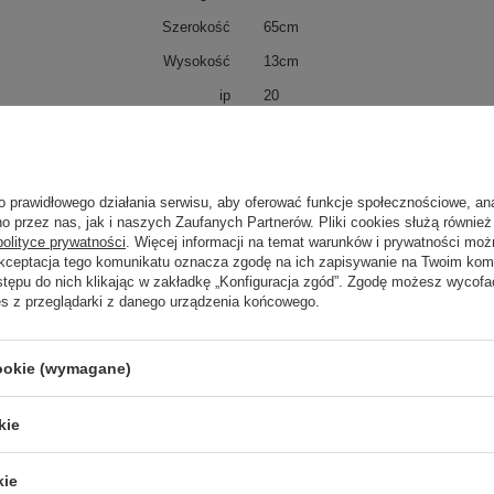
Szerokość
65cm
Wysokość
13cm
ip
20
IK
4
Klasa Energetyczna
D
kWh/1000h
14
o prawidłowego działania serwisu, aby oferować funkcje społecznościowe, an
o przez nas, jak i naszych Zaufanych Partnerów. Pliki cookies służą również 
polityce prywatności
. Więcej informacji na temat warunków i prywatności moż
Akceptacja tego komunikatu oznacza zgodę na ich zapisywanie na Twoim kom
trzebujesz pomocy? Masz pytania?
stępu do nich klikając w zakładkę „Konfiguracja zgód”. Zgodę możesz wyco
es z przeglądarki z danego urządzenia końcowego.
Zadaj 
ezwłocznie, najciekawsze pytania i odpowiedzi publikując dla
innych.
cookie (wymagane)
kie
Napisz swoją opinię
kie