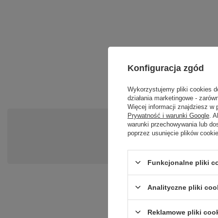
Konfiguracja zgód
Wykorzystujemy pliki cookies d
działania marketingowe - zarówn
Więcej informacji znajdziesz w
Prywatność i warunki Google
. 
Po
warunki przechowywania lub do
poprzez usunięcie plików cooki
Zadaj pytanie a my odpowiemy ni
Funkcjonalne pliki 
Analityczne pliki coo
Reklamowe pliki coo