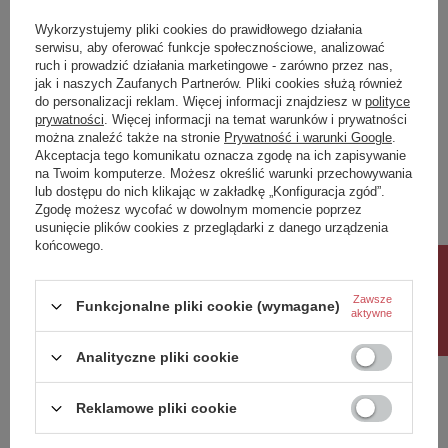
IK
4
Wykorzystujemy pliki cookies do prawidłowego działania
Klasa Energetyczna
F
serwisu, aby oferować funkcje społecznościowe, analizować
ruch i prowadzić działania marketingowe - zarówno przez nas,
kWh/1000h
20
jak i naszych Zaufanych Partnerów. Pliki cookies służą również
do personalizacji reklam. Więcej informacji znajdziesz w
polityce
prywatności
. Więcej informacji na temat warunków i prywatności
Potrzebujesz pomocy? Masz pytania?
można znaleźć także na stronie
Prywatność i warunki Google
.
Zadaj pytanie a my odpowiemy niezwłocznie,
Akceptacja tego komunikatu oznacza zgodę na ich zapisywanie
Zadaj pytanie
najciekawsze pytania i odpowiedzi publikując
na Twoim komputerze. Możesz określić warunki przechowywania
dla innych.
lub dostępu do nich klikając w zakładkę „Konfiguracja zgód”.
Zgodę możesz wycofać w dowolnym momencie poprzez
usunięcie plików cookies z przeglądarki z danego urządzenia
końcowego.
Napisz swoją opinię
Rabat 10%
Zawsze
Funkcjonalne pliki cookie (wymagane)
Twoja ocena:
aktywne
5/5
Analityczne pliki cookie
Treść twojej opinii
Reklamowe pliki cookie