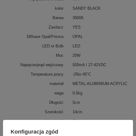
kolor
SANDY BLACK
Barwa
3000K
Zasilacz
YES
Diffuser Opal/Prisma
OPAL
LED or Bulb
LED
Moc
20W
Napięcie/prąd wejściowy
500mA / 27-42VDC
Temperatura pracy
-25to 45°C
materiał
METAL-ALUMINIUM-ACRYLIC
waga
0,5kg
Długość
5cm
Szerokość
14cm
Wysokość
61cm
ip
20
Konfiguracja zgód