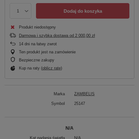
Dodaj do koszyka
Produkt niedostępny
Darmowa i szybka dostawa
od
2 000,00 zł
14
dni na łatwy zwrot
Ten produkt jest na zamówienie
Bezpieczne zakupy
Kup na raty (
oblicz ratę
)
Marka
ZAMBELIS
Symbol
25147
N/A
Kąt padania światła
N/A