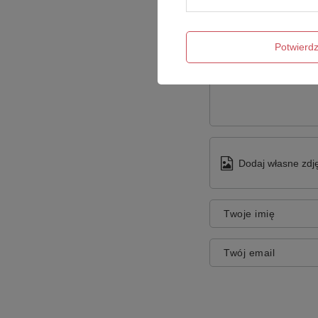
Potwier
Treść twojej opinii
Dodaj własne zdję
Twoje imię
Twój email