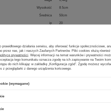
Wysokość
8.5cm
Średnica
50cm
ip
20
IK
2
Klasa Energetyczna
G
kWh/1000h
22
o prawidłowego działania serwisu, aby oferować funkcje społecznościowe, an
o przez nas, jak i naszych Zaufanych Partnerów. Pliki cookies służą również 
polityce prywatności
. Więcej informacji na temat warunków i prywatności moż
Akceptacja tego komunikatu oznacza zgodę na ich zapisywanie na Twoim kom
stępu do nich klikając w zakładkę „Konfiguracja zgód”. Zgodę możesz wyco
trzebujesz pomocy? Masz pytania?
es z przeglądarki z danego urządzenia końcowego.
Zadaj 
ezwłocznie, najciekawsze pytania i odpowiedzi publikując dla
innych.
cookie (wymagane)
kie
Napisz swoją opinię
kie