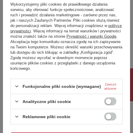
Klasa Energetyczna
E
Wykorzystujemy pliki cookies do prawidłowego działania
serwisu, aby oferować funkcje społecznościowe, analizować
kWh/1000h
30
ruch i prowadzić działania marketingowe - zarówno przez nas,
jak i naszych Zaufanych Partnerów. Pliki cookies służą również
do personalizacji reklam. Więcej informacji znajdziesz w
polityce
Potrzebujesz pomocy? Masz pytania?
prywatności
. Więcej informacji na temat warunków i prywatności
Zadaj pytanie a my odpowiemy niezwłocznie,
można znaleźć także na stronie
Prywatność i warunki Google
.
Zadaj pytanie
najciekawsze pytania i odpowiedzi publikując
Akceptacja tego komunikatu oznacza zgodę na ich zapisywanie
dla innych.
na Twoim komputerze. Możesz określić warunki przechowywania
lub dostępu do nich klikając w zakładkę „Konfiguracja zgód”.
Zgodę możesz wycofać w dowolnym momencie poprzez
usunięcie plików cookies z przeglądarki z danego urządzenia
Napisz swoją opinię
końcowego.
Rabat 10%
Twoja ocena:
Zawsze
Funkcjonalne pliki cookie (wymagane)
5/5
aktywne
Analityczne pliki cookie
Treść twojej opinii
Reklamowe pliki cookie