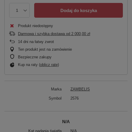
Dodaj do koszyka
Produkt niedostępny
Darmowa i szybka dostawa
od
2 000,00 zł
14
dni na łatwy zwrot
Ten produkt jest na zamówienie
Bezpieczne zakupy
Kup na raty (
oblicz ratę
)
Marka
ZAMBELIS
Symbol
2576
N/A
Kąt padania światła
N/A