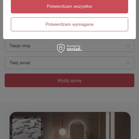
Potwierdzam wszystkie
Dodaj własne zdjęcie produktu:
Potwierdzam wymagane
Twoje imię
Twój email
Wyślij opinię