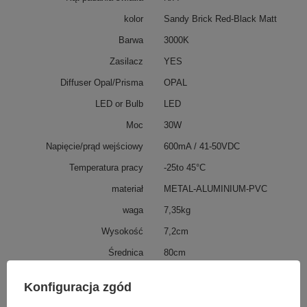
kolor
Sandy Brick Red-Black Matt
Barwa
3000K
Zasilacz
YES
Diffuser Opal/Prisma
OPAL
LED or Bulb
LED
Moc
30W
Napięcie/prąd wejściowy
600mA / 41-50VDC
Temperatura pracy
-25to 45°C
materiał
METAL-ALUMINIUM-PVC
waga
7,35kg
Wysokość
7,2cm
Średnica
80cm
ip
20
Konfiguracja zgód
IK
4