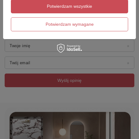
Potwierdzam wszystkie
Dodaj własne zdjęcie produktu:
Potwierdzam wymagane
Twoje imię
Twój email
Wyślij opinię