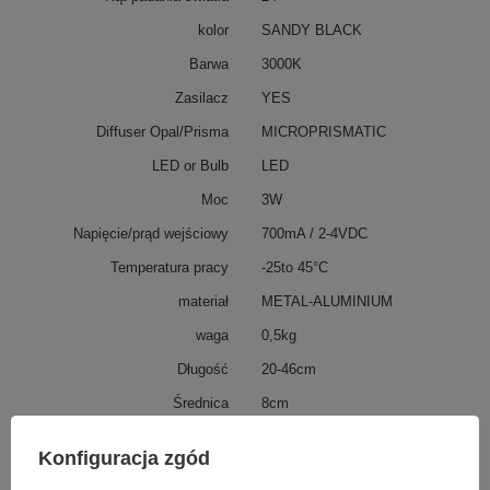
kolor
SANDY BLACK
Barwa
3000K
Zasilacz
YES
Diffuser Opal/Prisma
MICROPRISMATIC
LED or Bulb
LED
Moc
3W
Napięcie/prąd wejściowy
700mA / 2-4VDC
Temperatura pracy
-25to 45°C
materiał
METAL-ALUMINIUM
waga
0,5kg
Długość
20-46cm
Średnica
8cm
ip
20
Konfiguracja zgód
IK
4