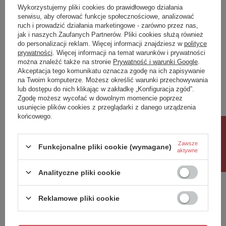
Klasa Energetyczna
G
Wykorzystujemy pliki cookies do prawidłowego działania
serwisu, aby oferować funkcje społecznościowe, analizować
kWh/1000h
3
ruch i prowadzić działania marketingowe - zarówno przez nas,
jak i naszych Zaufanych Partnerów. Pliki cookies służą również
do personalizacji reklam. Więcej informacji znajdziesz w
polityce
Potrzebujesz pomocy? Masz pytania?
prywatności
. Więcej informacji na temat warunków i prywatności
Zadaj pytanie a my odpowiemy niezwłocznie,
można znaleźć także na stronie
Prywatność i warunki Google
.
Zadaj pytanie
najciekawsze pytania i odpowiedzi publikując
Akceptacja tego komunikatu oznacza zgodę na ich zapisywanie
dla innych.
na Twoim komputerze. Możesz określić warunki przechowywania
lub dostępu do nich klikając w zakładkę „Konfiguracja zgód”.
Zgodę możesz wycofać w dowolnym momencie poprzez
usunięcie plików cookies z przeglądarki z danego urządzenia
Napisz swoją opinię
końcowego.
Rabat 10%
Twoja ocena:
Zawsze
Funkcjonalne pliki cookie (wymagane)
5/5
aktywne
Analityczne pliki cookie
Treść twojej opinii
Reklamowe pliki cookie