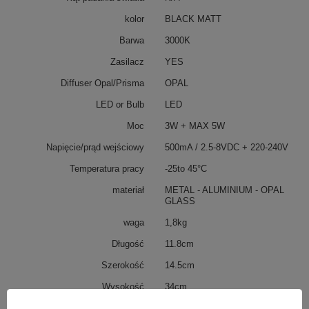
kolor
BLACK MATT
Barwa
3000K
Zasilacz
YES
Diffuser Opal/Prisma
OPAL
LED or Bulb
LED
Moc
3W + MAX 5W
Napięcie/prąd wejściowy
500mA / 2.5-8VDC + 220-240V
Temperatura pracy
-25to 45°C
materiał
METAL - ALUMINIUM - OPAL
GLASS
waga
1,8kg
Długość
11.8cm
Szerokość
14.5cm
Wysokość
34cm
Średnica
-