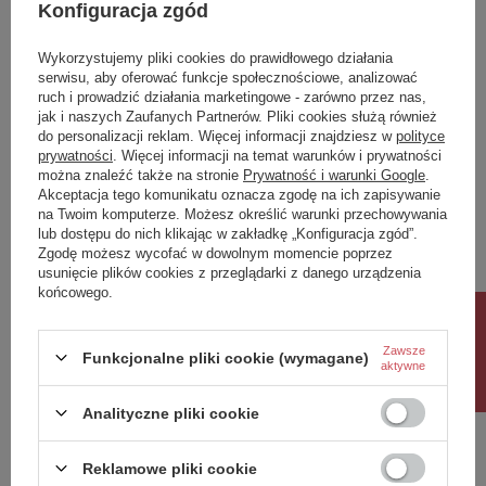
Konfiguracja zgód
ip
20
Wykorzystujemy pliki cookies do prawidłowego działania
IK
4
serwisu, aby oferować funkcje społecznościowe, analizować
ruch i prowadzić działania marketingowe - zarówno przez nas,
Klasa Energetyczna
G
jak i naszych Zaufanych Partnerów. Pliki cookies służą również
kWh/1000h
3
do personalizacji reklam. Więcej informacji znajdziesz w
polityce
prywatności
. Więcej informacji na temat warunków i prywatności
można znaleźć także na stronie
Prywatność i warunki Google
.
Potrzebujesz pomocy? Masz pytania?
Akceptacja tego komunikatu oznacza zgodę na ich zapisywanie
Zadaj pytanie a my odpowiemy niezwłocznie,
na Twoim komputerze. Możesz określić warunki przechowywania
Zadaj pytanie
najciekawsze pytania i odpowiedzi publikując
lub dostępu do nich klikając w zakładkę „Konfiguracja zgód”.
dla innych.
Zgodę możesz wycofać w dowolnym momencie poprzez
usunięcie plików cookies z przeglądarki z danego urządzenia
końcowego.
Rabat 10%
Napisz swoją opinię
Zawsze
Funkcjonalne pliki cookie (wymagane)
aktywne
Twoja ocena:
5/5
Analityczne pliki cookie
Reklamowe pliki cookie
Treść twojej opinii