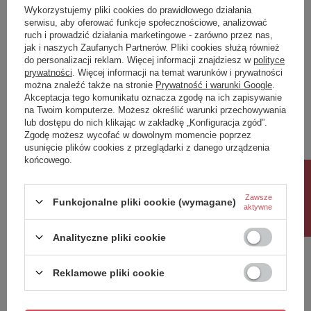
Klasa Energetyczna
G
Wykorzystujemy pliki cookies do prawidłowego działania
serwisu, aby oferować funkcje społecznościowe, analizować
kWh/1000h
3
ruch i prowadzić działania marketingowe - zarówno przez nas,
jak i naszych Zaufanych Partnerów. Pliki cookies służą również
do personalizacji reklam. Więcej informacji znajdziesz w
polityce
Potrzebujesz pomocy? Masz pytania?
prywatności
. Więcej informacji na temat warunków i prywatności
Zadaj pytanie a my odpowiemy niezwłocznie,
można znaleźć także na stronie
Prywatność i warunki Google
.
Zadaj pytanie
najciekawsze pytania i odpowiedzi publikując
Akceptacja tego komunikatu oznacza zgodę na ich zapisywanie
dla innych.
na Twoim komputerze. Możesz określić warunki przechowywania
lub dostępu do nich klikając w zakładkę „Konfiguracja zgód”.
Zgodę możesz wycofać w dowolnym momencie poprzez
usunięcie plików cookies z przeglądarki z danego urządzenia
Napisz swoją opinię
końcowego.
Rabat 10%
Twoja ocena:
Zawsze
Funkcjonalne pliki cookie (wymagane)
5/5
aktywne
Analityczne pliki cookie
Treść twojej opinii
Reklamowe pliki cookie