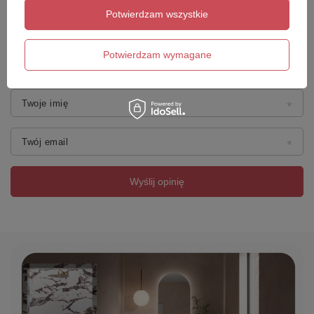
Potwierdzam wszystkie
Dodaj własne zdjęcie produktu:
Potwierdzam wymagane
Twoje imię
Twój email
Wyślij opinię