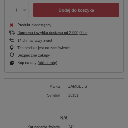
Dodaj do koszyka
Produkt niedostępny
Darmowa i szybka dostawa
od
2 000,00 zł
14
dni na łatwy zwrot
Ten produkt jest na zamówienie
Bezpieczne zakupy
Kup na raty (
oblicz ratę
)
Marka
ZAMBELIS
Symbol
25151
N/A
Kąt padania światła
24°