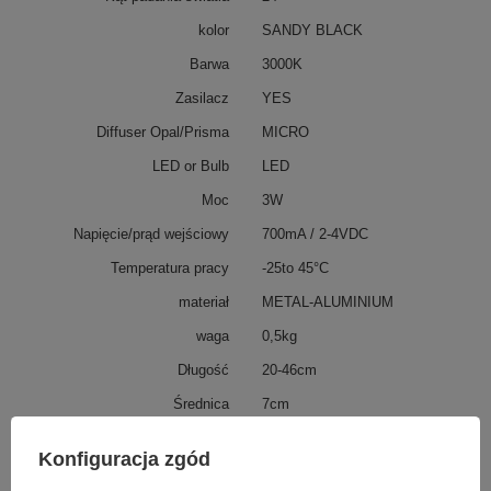
kolor
SANDY BLACK
Barwa
3000K
Zasilacz
YES
Diffuser Opal/Prisma
MICRO
LED or Bulb
LED
Moc
3W
Napięcie/prąd wejściowy
700mA / 2-4VDC
Temperatura pracy
-25to 45°C
materiał
METAL-ALUMINIUM
waga
0,5kg
Długość
20-46cm
Średnica
7cm
ip
20
Konfiguracja zgód
IK
4