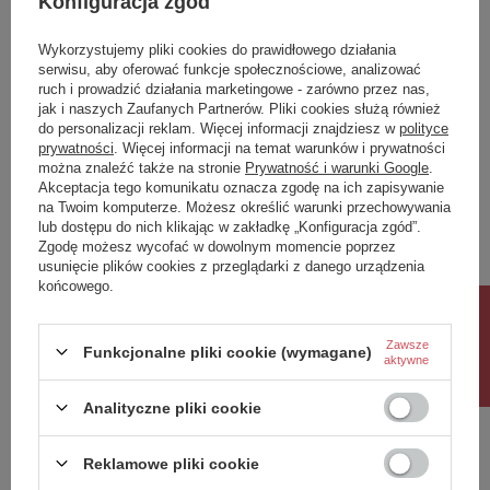
Konfiguracja zgód
ip
20
IK
2
Wykorzystujemy pliki cookies do prawidłowego działania
serwisu, aby oferować funkcje społecznościowe, analizować
Klasa Energetyczna
-
ruch i prowadzić działania marketingowe - zarówno przez nas,
jak i naszych Zaufanych Partnerów. Pliki cookies służą również
kWh/1000h
-
do personalizacji reklam. Więcej informacji znajdziesz w
polityce
prywatności
. Więcej informacji na temat warunków i prywatności
Potrzebujesz pomocy? Masz pytania?
można znaleźć także na stronie
Prywatność i warunki Google
.
Akceptacja tego komunikatu oznacza zgodę na ich zapisywanie
Zadaj pytanie a my odpowiemy niezwłocznie,
na Twoim komputerze. Możesz określić warunki przechowywania
Zadaj pytanie
najciekawsze pytania i odpowiedzi publikując
lub dostępu do nich klikając w zakładkę „Konfiguracja zgód”.
dla innych.
Zgodę możesz wycofać w dowolnym momencie poprzez
usunięcie plików cookies z przeglądarki z danego urządzenia
końcowego.
Napisz swoją opinię
Rabat 10%
Zawsze
Funkcjonalne pliki cookie (wymagane)
aktywne
Twoja ocena:
5/5
Analityczne pliki cookie
Reklamowe pliki cookie
Treść twojej opinii