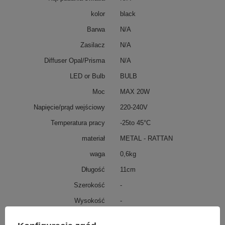
kolor
black
Barwa
N/A
Zasilacz
N/A
Diffuser Opal/Prisma
N/A
LED or Bulb
BULB
Moc
MAX 20W
Napięcie/prąd wejściowy
220-240V
Temperatura pracy
-25to 45°C
materiał
METAL - RATTAN
waga
0,6kg
Długość
11cm
Szerokość
-
Wysokość
-
Średnica
25cm