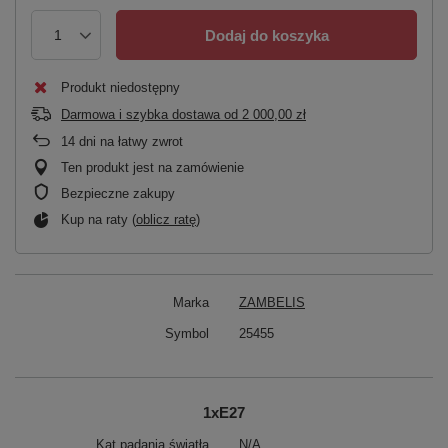
Dodaj do koszyka
Produkt niedostępny
Darmowa i szybka dostawa
od
2 000,00 zł
14
dni na łatwy zwrot
Ten produkt jest na zamówienie
Bezpieczne zakupy
Kup na raty (
oblicz ratę
)
Marka
ZAMBELIS
Symbol
25455
1xE27
Kąt padania światła
N/A