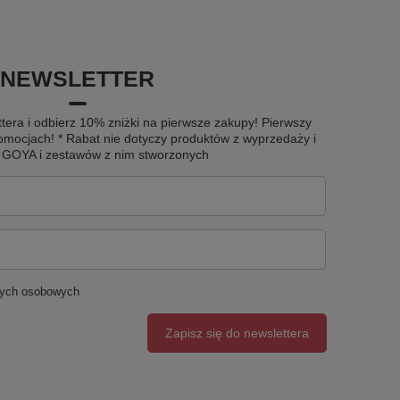
NEWSLETTER
tera i odbierz 10% zniżki na pierwsze zakupy! Pierwszy
omocjach! * Rabat nie dotyczy produktów z wyprzedaży i
u GOYA i zestawów z nim stworzonych
nych osobowych
Zapisz się do newslettera