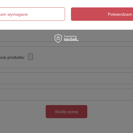
5/5
dzam wymagane
Potwierdzam 
cie produktu:
Wyślij opinię