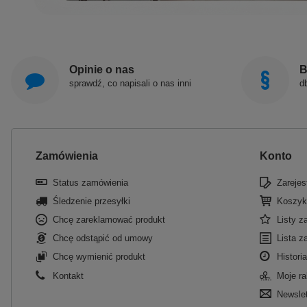
Opinie o nas
B
sprawdź, co napisali o nas inni
d
Zamówienia
Konto
Status zamówienia
Zarejest
Śledzenie przesyłki
Koszyk
Chcę zareklamować produkt
Listy 
Chcę odstąpić od umowy
Lista z
Chcę wymienić produkt
Historia
Kontakt
Moje ra
Newslet