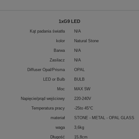
1xG9 LED
Kąt padania światła
N/A
kolor
Natural Stone
Barwa
N/A
Zasilacz
N/A
Diffuser Opal/Prisma
OPAL
LED or Bulb
BULB
Moc
MAX 5W
Napięcie/prąd wejściowy
220-240V
Temperatura pracy
-25to 45°C
materiał
STONE - METAL - OPAL GLASS
waga
3,6kg
Długość
15,8cm