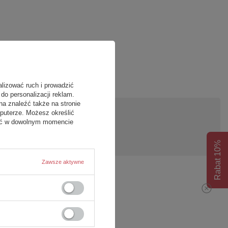
alizować ruch i prowadzić
do personalizacji reklam.
na znaleźć także na stronie
puterze. Możesz określić
fać w dowolnym momencie
pytanie
Rabat 10%
Zawsze aktywne