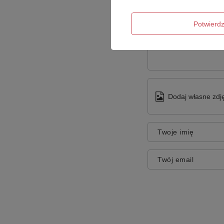
Potwier
Treść twojej opinii
Dodaj własne zdję
Twoje imię
Twój email