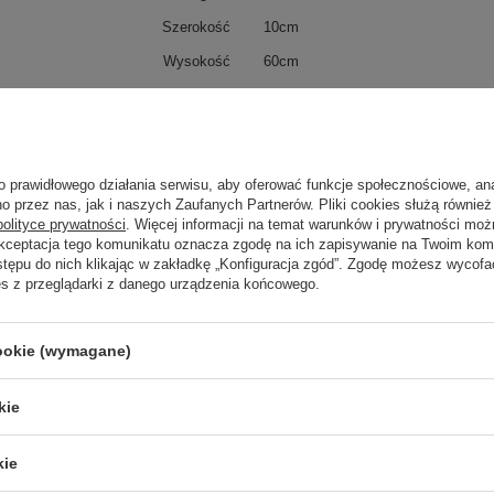
Szerokość
10cm
Wysokość
60cm
ip
20
IK
2
Klasa Energetyczna
-
o prawidłowego działania serwisu, aby oferować funkcje społecznościowe, an
o przez nas, jak i naszych Zaufanych Partnerów. Pliki cookies służą również 
polityce prywatności
. Więcej informacji na temat warunków i prywatności moż
Akceptacja tego komunikatu oznacza zgodę na ich zapisywanie na Twoim kom
trzebujesz pomocy? Masz pytania?
stępu do nich klikając w zakładkę „Konfiguracja zgód”. Zgodę możesz wyco
Zadaj 
ezwłocznie, najciekawsze pytania i odpowiedzi publikując dla
es z przeglądarki z danego urządzenia końcowego.
innych.
cookie (wymagane)
Napisz swoją opinię
kie
kie
Twoja ocena: