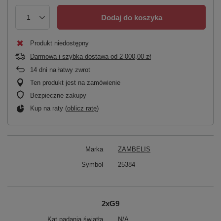
Dodaj do koszyka
Produkt niedostępny
Darmowa i szybka dostawa
od
2 000,00 zł
14
dni na łatwy zwrot
Ten produkt jest na zamówienie
Bezpieczne zakupy
Kup na raty (
oblicz ratę
)
Marka
ZAMBELIS
Symbol
25384
2xG9
Kąt padania światła
N/A