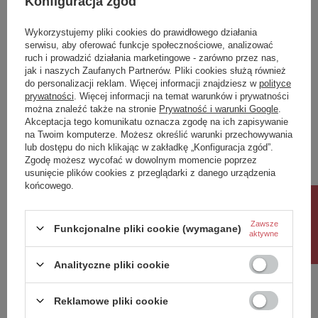
Konfiguracja zgód
ip
20
IK
2
Wykorzystujemy pliki cookies do prawidłowego działania
serwisu, aby oferować funkcje społecznościowe, analizować
Klasa Energetyczna
-
ruch i prowadzić działania marketingowe - zarówno przez nas,
jak i naszych Zaufanych Partnerów. Pliki cookies służą również
kWh/1000h
-
do personalizacji reklam. Więcej informacji znajdziesz w
polityce
prywatności
. Więcej informacji na temat warunków i prywatności
Potrzebujesz pomocy? Masz pytania?
można znaleźć także na stronie
Prywatność i warunki Google
.
Akceptacja tego komunikatu oznacza zgodę na ich zapisywanie
Zadaj pytanie a my odpowiemy niezwłocznie,
na Twoim komputerze. Możesz określić warunki przechowywania
Zadaj pytanie
najciekawsze pytania i odpowiedzi publikując
lub dostępu do nich klikając w zakładkę „Konfiguracja zgód”.
dla innych.
Zgodę możesz wycofać w dowolnym momencie poprzez
usunięcie plików cookies z przeglądarki z danego urządzenia
końcowego.
Napisz swoją opinię
Rabat 10%
Zawsze
Funkcjonalne pliki cookie (wymagane)
aktywne
Twoja ocena:
5/5
Analityczne pliki cookie
Reklamowe pliki cookie
Treść twojej opinii