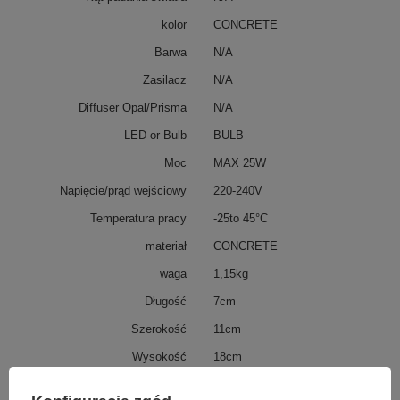
kolor
CONCRETE
Barwa
N/A
Zasilacz
N/A
Diffuser Opal/Prisma
N/A
LED or Bulb
BULB
Moc
MAX 25W
Napięcie/prąd wejściowy
220-240V
Temperatura pracy
-25to 45°C
materiał
CONCRETE
waga
1,15kg
Długość
7cm
Szerokość
11cm
Wysokość
18cm
Średnica
-