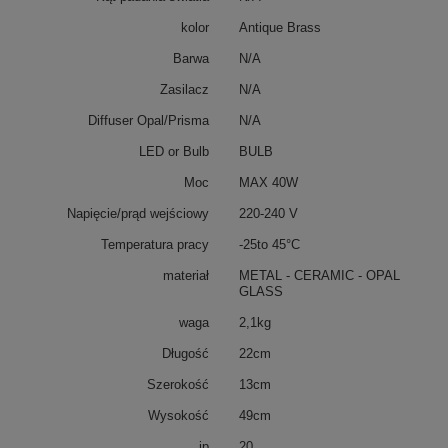
kolor
Antique Brass
Barwa
N/A
Zasilacz
N/A
Diffuser Opal/Prisma
N/A
LED or Bulb
BULB
Moc
MAX 40W
Napięcie/prąd wejściowy
220-240 V
Temperatura pracy
-25to 45°C
materiał
METAL - CERAMIC - OPAL
GLASS
waga
2,1kg
Długość
22cm
Szerokość
13cm
Wysokość
49cm
ip
20