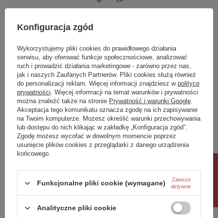
IK
2
Konfiguracja zgód
Klasa Energetyczna
-
kWh/1000h
-
Wykorzystujemy pliki cookies do prawidłowego działania
serwisu, aby oferować funkcje społecznościowe, analizować
ruch i prowadzić działania marketingowe - zarówno przez nas,
Potrzebujesz pomocy? Masz pytania?
jak i naszych Zaufanych Partnerów. Pliki cookies służą również
Zadaj pytanie a my odpowiemy niezwłocznie,
do personalizacji reklam. Więcej informacji znajdziesz w
polityce
Zadaj pytanie
najciekawsze pytania i odpowiedzi publikując
prywatności
. Więcej informacji na temat warunków i prywatności
dla innych.
można znaleźć także na stronie
Prywatność i warunki Google
.
Akceptacja tego komunikatu oznacza zgodę na ich zapisywanie
na Twoim komputerze. Możesz określić warunki przechowywania
lub dostępu do nich klikając w zakładkę „Konfiguracja zgód”.
Napisz swoją opinię
Zgodę możesz wycofać w dowolnym momencie poprzez
usunięcie plików cookies z przeglądarki z danego urządzenia
końcowego.
Twoja ocena:
Rabat 10%
5/5
Zawsze
Funkcjonalne pliki cookie (wymagane)
aktywne
Treść twojej opinii
Analityczne pliki cookie